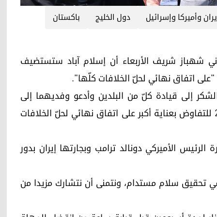
يران وأميركا وإسرائيل
دول الخليج
باكستان
راء الباكستاني شهباز شريف الأربعاء أن إسلام آباد ستستضيف
على اتفاق نهائي لحلّ الخلافات كلّها".
كر إلى قيادة كلّ من البلدين وأدعو وفديهما إلى
إسلام آباد الجمعة في العاشر من نيسان/أبريل 2026 للتفاوض بعناية أكبر على اتفاق نهائي لحلّ الخلافات
 الرئيس الأميركي دونالد ترامب وبجارتها إيران بدور
في تحقيق سلام مستدام، ونتمنى أن نتشارك مزيدا من