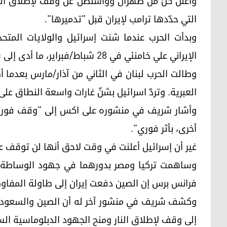
وأعلن كلّ من طهران وواشنطن عن وقف لإطلاق النا
التي حدّدها ترامب لإيران قبل "تدميرها".
وبدأت الحرب عندما شنت إسرائيل والولايات المتح
الإيراني علي خامنئي في 28 شباط/فبراير، ما أدى إلى شن طهران ضربات انتقامية على دول الخليج وإسرائيل.
وطالت الحرب لبنان في الثاني من آذار/مارس بعدما 
العبرية. وتردّ اسرائيل بشنّ غارات واسعة النطاق على 
وأشار شريف في منشوره على اكس إلى "وقف فوري ل
أخرى، بأثر فوري".
غير أن إسرائيل أعلنت في وقت لاحق أنها لن توقف عمل
وساهمت تركيا ومصر بدورهما في جهود الوساطة. وق
فرانس برس إن الصين دفعت إيران إلى طاولة المفاو
وكشف شريف في منشور آخر له أن الصين والسعودية 
إلى وقف لإطلاق النار ومنح الجهود الدبلوماسية ال