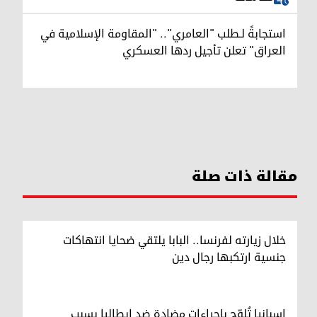
استجابةً لـطلب "العامري".. "المقاومة الإسلامية في
العراق" تعلن تأجيل ردها العسكري
مقالة ذات صلة
خلال زيارته لفرنسا.. البابا يلتقي ضحايا انتهاكات
جنسية ارتكبها رجال دين
إسبانيا تُلوّح بإجراءات مضادة ضد إيطاليا بسبب