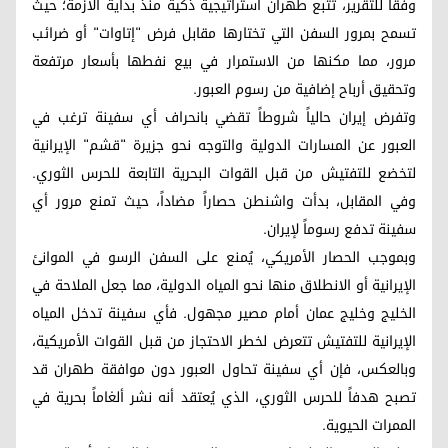
وفقاً للتقرير، تتبع طهران استراتيجية ذكية منذ بداية الأزمة؛ حيث
تسمح بمرور السفن التي تختارها مقابل فرض "إتاوات" أو ضرائب
مرور، مما مكنها من الاستمرار في بيع نفطها بأسعار مرتفعة
وتحقيق أرباح إضافية من رسوم العبور.
وتفرض إيران حالياً شروطاً تقضي بانحراف أي سفينة ترغب في
العبور عن المسارات الدولية والتوجه نحو جزيرة "قشم" الإيرانية
لتخضع للتفتيش من قبل القوات البحرية التابعة للحرس الثوري.
وفي المقابل، بدأت واشنطن حصاراً مضاداً، حيث تمنع مرور أي
سفينة تدفع رسوماً لإيران.
وبموجب الحصار الأمريكي، يُمنع على السفن الرسو في الموانئ
الإيرانية أو الانطلاق منها نحو المياه الدولية، مما جعل الملاحة في
الخليج وخليج عمان أمام مصير مجهول. فأي سفينة تدخل المياه
الإيرانية للتفتيش تتعرض لخطر الاحتجاز من قبل القوات الأمريكية،
وبالعكس، فإن أي سفينة تحاول العبور دون موافقة طهران قد
تصبح هدفاً للحرس الثوري، الذي يُعتقد أنه نشر ألغاماً بحرية في
الممرات الحيوية.