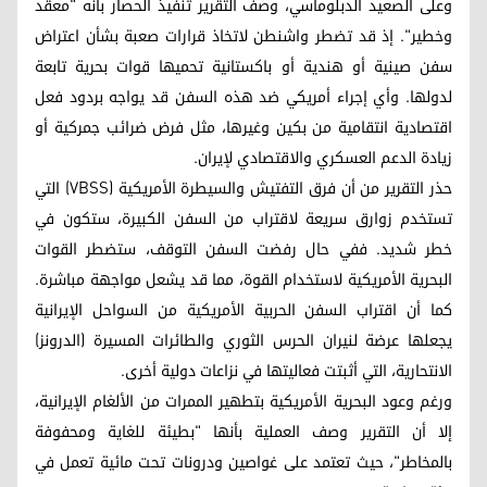
وعلى الصعيد الدبلوماسي، وصف التقرير تنفيذ الحصار بأنه "معقد
وخطير". إذ قد تضطر واشنطن لاتخاذ قرارات صعبة بشأن اعتراض
سفن صينية أو هندية أو باكستانية تحميها قوات بحرية تابعة
لدولها. وأي إجراء أمريكي ضد هذه السفن قد يواجه بردود فعل
اقتصادية انتقامية من بكين وغيرها، مثل فرض ضرائب جمركية أو
زيادة الدعم العسكري والاقتصادي لإيران.
حذر التقرير من أن فرق التفتيش والسيطرة الأمريكية (VBSS) التي
تستخدم زوارق سريعة لاقتراب من السفن الكبيرة، ستكون في
خطر شديد. ففي حال رفضت السفن التوقف، ستضطر القوات
البحرية الأمريكية لاستخدام القوة، مما قد يشعل مواجهة مباشرة.
كما أن اقتراب السفن الحربية الأمريكية من السواحل الإيرانية
يجعلها عرضة لنيران الحرس الثوري والطائرات المسيرة (الدرونز)
الانتحارية، التي أثبتت فعاليتها في نزاعات دولية أخرى.
ورغم وعود البحرية الأمريكية بتطهير الممرات من الألغام الإيرانية،
إلا أن التقرير وصف العملية بأنها "بطيئة للغاية ومحفوفة
بالمخاطر"، حيث تعتمد على غواصين ودرونات تحت مائية تعمل في