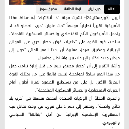
العالم
حرب ايران
ازمة الطاقة
مضيق هرمز
أربيل (كوردستان24)- نشرت مجلة "ذا أتلانتيك" (The Atlantic)
الأمريكية تقريراً تحليلياً موسعاً تحت عنوان "حرب الحصار: قد لا
يتحمل الأمريكيون الألم الاقتصادي والخسائر العسكرية القادمة"،
سلطت فيه الضوء على تداعيات فرض حصار بحري على الموانئ
الإيرانية ومضيق هرمز، معتبرة أن هذا الممر المائي تحول إلى
ميدان جديد لاختبار الإرادات بين واشنطن وطهران.
وأشار التقرير إلى أن "حصار مضيق هرمز من قبل إدارة ترامب جعل
من هذا الممر ساحة لمواجهة ليست قائمة على من يمتلك القوة
البحرية الأكبر، بل على من يستطيع الصمود لفترة أطول أمام
الضربات الاقتصادية والخسائر العسكرية المتلاحقة".
واعتبرت المجلة أن الولايات المتحدة أقحمت نفسها في "حرب بلا
نتائج واضحة"، وتفتقر إلى دعم داخلي قوي، في وقت تقاتل فيه
الجمهورية الإسلامية الإيرانية من أجل "بقائها" السياسي
والوجودي.