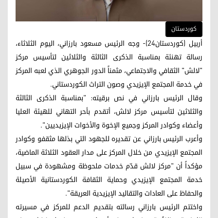
کوردستان
أربيل (كوردستان24)- وجه الرئيس مسعود بارزاني، اليوم الثلاثاء،
رسالة تهنئة بمناسبة الذكرى الثالثة والثلاثين لتأسيس مركز
"لالش" الثقافي والاجتماعي، مثمناً الدور الجوهري الذي لعبه المركز
في خدمة المجتمع الإيزيدي وصون التراث الكوردستاني.
وقال الرئيس بارزاني في نص برقيته: "بمناسبة الذكرى الثالثة
والثلاثين لتأسيس مركز لالش، أتقدم بأحر التهاني للهيئة العليا
وأعضاء وكوادر المركز وجميع الإخوة والأخوات الإيزيديين".
وأعرب الرئيس بارزاني عن تقديره للجهود التي بذلها مثقفو وكوادر
المجتمع الإيزيدي من خلال المركز على مدار العقود الثلاثة الماضية،
مؤكداً أن "مركز لالش قدّم خدمات ملحوظة ومشهودة في سبيل
خدمة المجتمع الإيزيدي وحماية الثقافة الكوردستانية الأصيلة
والحفاظ على العادات والتقاليد الإيزيدية العريقة".
واختتم الرئيس بارزاني رسالته بتقديم الدعم للمركز في مسيرته