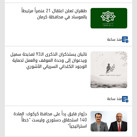
طهران تعلن اعتقال 21 عنصراً مرتبطاً
بالموساد في محافظة كرمان
منذ ساعة
نائبان يستذكران الذكرى الـ93 لمذبحة سميل
ويدعوان إلى وحدة الموقف والعمل لحماية
الوجود الكلداني السرياني الآشوري
منذ ساعة
دژوار فايق رداً على محافظ كركوك: المادة
140 استحقاق دستوري وليست "خطأً
استراتيجياً"