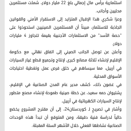
استثمارية برأس مال إجمالي بلغ 22 مليار دولار، شملت مستثمرين
محليين وأجانب.
وعزا شكري هذا الإقبال المتزايد إلى الاستقرار الأمني والقوانين
الجاذبة للاستثمار، مبيناً أن المستثمرين الصينيين استحوذوا على
"حصة الأسد" من الاستثمارات الأجنبية بقيمة تتجاوز 4 مليارات
دولار.
وأعلن عن توصل الجانب الصيني إلى اتفاق نهائي مع حكومة
الإقليم لإنشاء ثلاثة مصانع كبرى لإنتاج وتجميع قطع غيار السيارات
في أربيل، مما سيساهم في خلق فرص عمل وتغطية احتياجات
الأسواق المحلية.
في غضون ذلك، كشف مدير عام المدن الصناعية في الإقليم،
پشتیوان حمه سعید، عن خطة صينية طموحة لإنشاء مصنع متطور
لإنتاج السيارات الكهربائية في أربيل.
وأشار في تصريحٍ لـ كوردستان24، إلى أن مقترح المشروع يخضع
حالياً لدراسة فنية دقيقة، ومن المتوقع أن تبدأ هذه الوحدات
الصناعية نشاطها الفعلي خلال الأشهر الستة المقبلة.