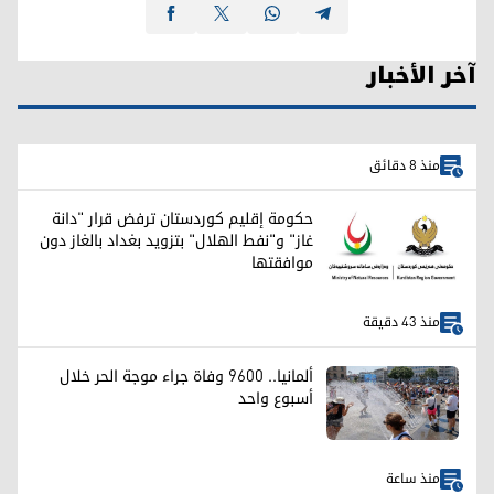
آخر الأخبار
منذ 8 دقائق
حكومة إقليم كوردستان ترفض قرار "دانة
غاز" و"نفط الهلال" بتزويد بغداد بالغاز دون
موافقتها
منذ 43 دقيقة
ألمانيا.. 9600 وفاة جراء موجة الحر خلال
أسبوع واحد
منذ ساعة