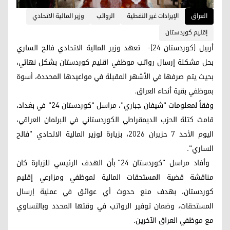
العراق
الإيرادات غير النفطية
الرواتب
وزير المالية الاتحادي
إقليم كوردستان
أربيل (كوردستان 24)- تعهد وزير المالية الاتحادي فالح الساري
بحل مشكلة إرسال رواتب موظفي اقلیم کوردستان بشكل نهائي،
بحيث يتم صرفها في الأشهر المقبلة في مواعيدها المحددة، أسوة
بموظفي بقية أنحاء العراق.
وفقاً لمعلومات "شيفان جباري"، مراسل "كوردستان 24" في بغداد،
قامت كتلة الحزب الديمقراطي الكوردستاني في البرلمان العراقي،
اليوم الأحد 7 حزيران 2026، بزيارة لوزير المالية الاتحادي "فالح
الساري".
وأفاد مراسل "كوردستان 24" بأن الهدف الرئيسي للزيارة كان
مناقشة قضية المستحقات المالية لموظفي ومزارعي إقليم
كوردستان، بهدف منع حدوث أي عوائق في عملية إرسال
المستحقات، وضمان توفير الرواتب في وقتها المحدد وبالتساوي
مع موظفي العراق الآخرين.