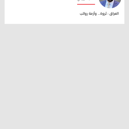
مهند محمود شوقي
العراق : ثروة... وأزمة رواتب