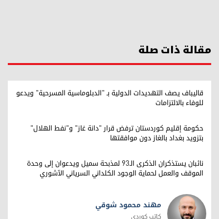
مقالة ذات صلة
قاليباف يصف التهديدات الدولية بـ "الدبلوماسية المسرحية" ويدعو
للوفاء بالالتزامات
حكومة إقليم كوردستان ترفض قرار "دانة غاز" و"نفط الهلال"
بتزويد بغداد بالغاز دون موافقتها
نائبان يستذكران الذكرى الـ93 لمذبحة سميل ويدعوان إلى وحدة
الموقف والعمل لحماية الوجود الكلداني السرياني الآشوري
مهند محمود شوقي
كاتب كوردي