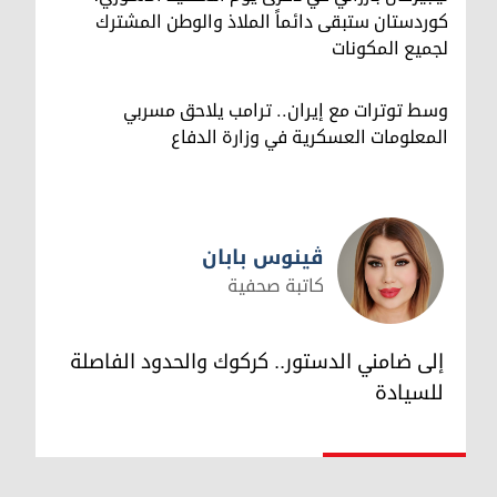
كوردستان ستبقى دائماً الملاذ والوطن المشترك
لجميع المكونات
وسط توترات مع إيران.. ترامب يلاحق مسربي
المعلومات العسكرية في وزارة الدفاع
ڤینوس بابان
كاتبة صحفية
ڤینوس بابان
إلى ضامني الدستور.. كركوك والحدود الفاصلة
للسيادة