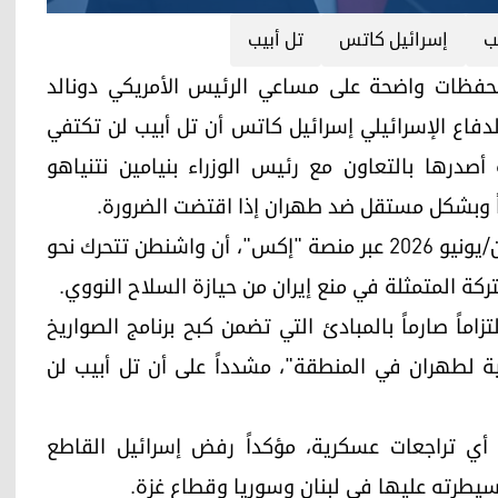
ب
إسرائيل كاتس
تل أبيب
الإسرائيلية تحفظات واضحة على مساعي الرئيس الأمريكي دونالد
الدفاع الإسرائيلي إسرائيل كاتس أن تل أبيب لن تكتفي
صدرها بالتعاون مع رئيس الوزراء بنيامين نتنياهو
اً وبشكل مستقل ضد طهران إذا اقتضت الضرورة.
وأوضح كاتس، في بيان نشره اليوم الجمعة 12 حزيران/يونيو 2026 عبر منصة "إكس"، أن واشنطن تتحرك نحو
كة المتمثلة في منع إيران من حيازة السلاح النووي.
تزاماً صارماً بالمبادئ التي تضمن كبح برنامج الصواريخ
لية لطهران في المنطقة"، مشدداً على أن تل أبيب لن
أي تراجعات عسكرية، مؤكداً رفض إسرائيل القاطع
سيطرته عليها في لبنان وسوريا وقطاع غزة.