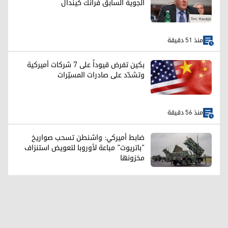
الجوية السابق فرانك كيندال
منذ 51 دقيقة
بكين تفرض قيوداً على 7 شركات أميركية
وتشدّد على صادرات المسيّرات
منذ 56 دقيقة
ضابط أميركي: واشنطن تسحب صواريخ
"باتريوت" مباعة لأوروبا لتعويض استنزاف
مخزونها