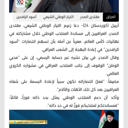
العراق
مقتدى الصدر
التيار الوطني الشيعي
أسود الرافدين
أربيل (كوردستان 24)- دعا زعيم التيار الوطني الشيعي، مقتدى
الصدر، العراقيين إلى مساندة المنتخب الوطني خلال مشاركته في
نهائيات كأس العالم، معرباً عن أمله بأن تسهم انتصارات "أسود
الرافدين" في إعادة البهجة إلى الشعب العراقي.
وقال الصدر، في بيان نشره عبر حسابه الرسمي، إن على "محبي
الوطن" الوقوف إلى جانب المنتخب العراقي في مشواره الكروي
العالمي.
مضيفاً: "فعلَّ انتصاراته تكون سبباً لإعادة البسمة على شفاه
العراقيين بعد كل تلك الآهات والآلام".
وأكد أن دعم المنتخب الوطني يمثل بحد ذاته فوزاً، قائلاً:
"فمساندتكم لمنتخبكم فوزٌ له في حد ذاته".