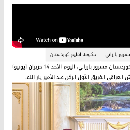
سرور بارزاني
حكومە اقلیم كوردستان
اربیل (كوردستان24)- استقبل رئيس حكومة إقليم كوردستان مسرور بارزاني، اليوم الأحد 14 حزيران (يونيو)