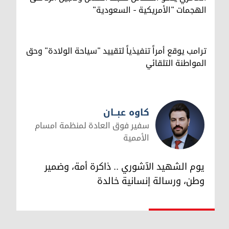
الهجمات "الأمريكية - السعودية"
ترامب يوقع أمراً تنفيذياً لتقييد "سياحة الولادة" وحق
المواطنة التلقائي
كاوه عبــان
سفير فوق العادة لمنظمة امسام
الأممية
كاوه عبــان
يوم الشهيد الآشوري .. ذاكرة أمة، وضمير
وطن، ورسالة إنسانية خالدة