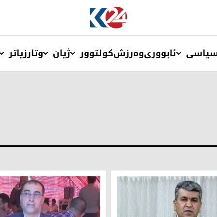
یاسی
ئابووری
وەرزش
کولتوور
ژیان
وتار
زیاتر