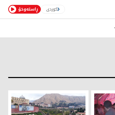
کوردی
ڕاستەوخۆ