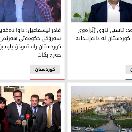
د، به‌ڕێوه‌به‌ری گشتی ئاو و ئاوه‌ڕۆی هه‌رێمی كوردستان
قادر ئیسماعیل، مامۆستا و چالاك
‌د: ئاستی ئاوی ژێرزەوی
قادر ئیسماعیل: داوا ده‌كه‌ی
کوردستان لە دابەزیندایە
سه‌رۆكی حكومه‌تی هه‌رێمی
كوردستان راسته‌وخۆ پاره‌ ب
خه‌رج بكات
کوردستان