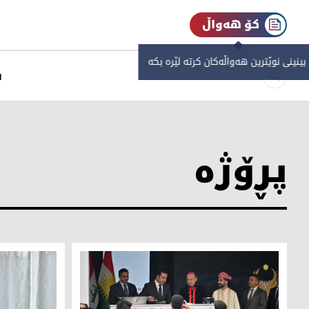
کۆ هەواڵ
 بینینی نوێترین هەواڵەکان کرتە لێرە بکە
س
پڕۆژه‌