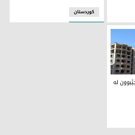
کوردستان
جێبوون له‌