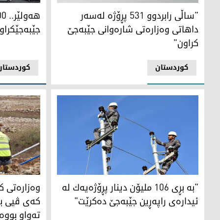
لۆگۆی حكومه‌تی هه‌رێمی كوردستان
پارێزگای هه‌و
"ساڵی رابردوو 531 پڕۆژە لەسەر
داهاتی وەزارەتی شارەوانی جێبەجێ
جێبه‌جێكراو
كراون"
کوردستان
کوردستان
به‌ بڕی 106 ملیۆن دینار پڕۆژەیه‌ك له‌ ئیداره‌ی راپه‌ڕین جێبه‌جێ ده‌كرێت
تیمی ئه‌ندازی
"به‌ بڕی 106 ملیۆن دینار پڕۆژەیه‌ك له‌
ئیداره‌ی راپه‌ڕین جێبه‌جێ ده‌كرێت"
ته‌واو بووه‌