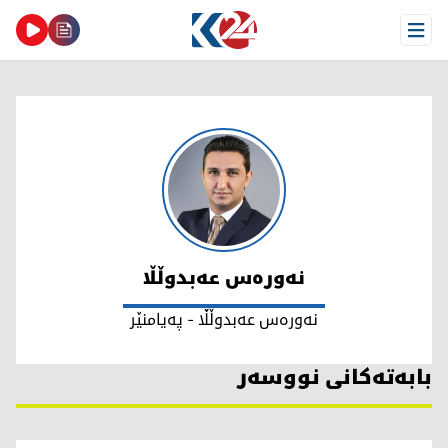
Open Menu
نەورەس عەبدوڵڵا
نەورەس عەبدوڵڵا
نەورەس عەبدوڵڵا - پەیامنێر
بابەتەکانی نووسەر