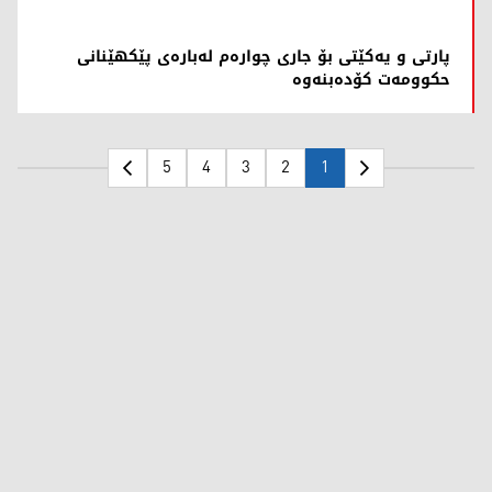
پارتی و یەکێتی بۆ جاری چوارەم لەبارەی پێکهێنانی
حکوومەت کۆدەبنەوە
5
4
3
2
1