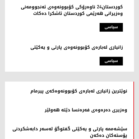
کوردستان24 ناوەرۆکی کۆبوونەوەی ئەنجوومەنی
وەزیرانی هەرێمی کوردستان ئاشکرا دەکات
سیاسی
زانیاری لەبارەی کۆبوونەوەی پارتی و یەکێتی
سیاسی
نوێترین زانیاری لەبارەی کۆبوونەوەکەی پیرمام
وەزیری دەرەوەی فەرەنسا دێتە هەولێر
سێشەممە پارتی و یەکێتی گفتوگۆ لەسەر دابەشکردنی
پۆستەکان دەکەن