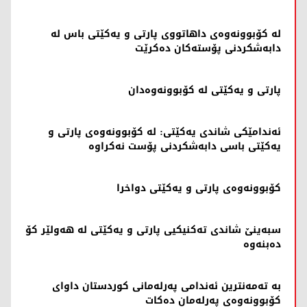
لە کۆبوونەوەی داهاتووی پارتی و یەکێتی باس لە
دابەشکردنی پۆستەکان دەکرێت
پارتی و یەکێتی لە کۆبوونەوەدان
ئەندامێکی شاندی یەکێتی: لە کۆبوونەوەی پارتی و
یەکێتی باسی دابەشکردنی پۆست نەکراوە
کۆبوونەوەی پارتی و یەکێتی دواخرا
سبەینێ شاندی تەکنیکیی پارتی و یەکێتی لە هەولێر کۆ
دەبنەوە
بە تەمەنترین ئەندامی پەرلەمانی کوردستان داوای
کۆبوونەوەی پەرلەمان دەکات