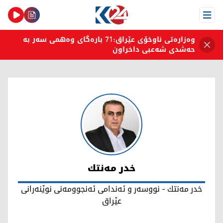
Open Menu
وەزارەتی ناوخۆی عێراق:71 بارەگای وەهمی سەر بە
حەشدی شەعبی داخراون
خدر مەنتك
خدر مەنتك
خدر مەنتك - نووسەر و ئەندامی ئەنجوومەنی نوێنەرانی
عێراق