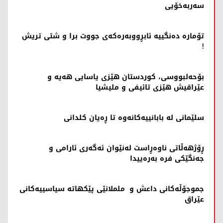
سەربەخۆیی
تۆمارە دەنگییە ئابڕووبەرەکەی جووت برا و شتی تریش
!
بۆحەلبووسی، کوردستان هێزی یاسایی هەیە و
عێراقیش هێزی تائیفی و ملیشیا
سلێمانی لە بابانییەکانەوە تا ڕەیان کلدانی
ڕۆژهەڵاتی ناوەڕاست لەنێوان ئەگەری ئارامی و
جەنگێکی فرە بەرەییدا
جموجۆڵەکانی داعش و ململانێی پێکهاتە سیاسییەکانی
عێراق