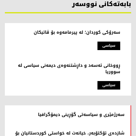
بابەتەکانی نووسەر
سەرۆکی کوردان؛ لە پیرمامەوە بۆ ڤاتیکان
سیاسی
ڕووخانی ئەسەد و داڕشتنەوەی دیمەنی سیاسی لە
سووریا
سیاسی
سەرژمێری و سیاسەتی گۆڕینی دیمۆگرافیا
شازدەی ئۆکتۆبەر، خیانەت لە خواستی کوردستانیان بۆ