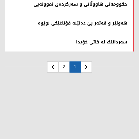
حکوومەتی هاووڵاتی و سەرکردەی نموونەیی
هەولێر و قەتەر پێ دەنێنە قۆناغێکی نوێوە
سەردانێک لە کاتی خۆیدا
2
1