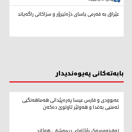
عێراق بە فەرمی یاسای دژەتیرۆر و سزاکانی راگەیاند
بابەتەکانی پەیوەندیدار
عەبوودی و فارس عیسا پەرەپێدانی هەماهەنگیی
ئەمنیی بەغدا و هەولێر تاوتوێ دەکەن
تەقینەوەیەک رۆژئاوای دیمەشقی هەژاند