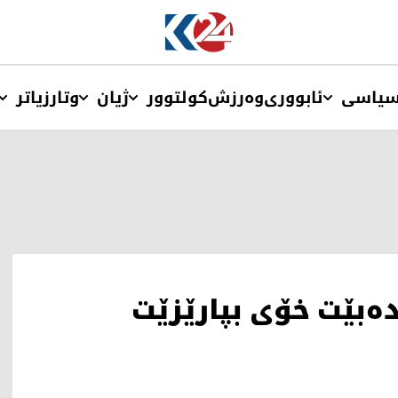
یاسی
ئابووری
وەرزش
کولتوور
ژیان
وتار
زیاتر
‌بێت خۆی بپارێزێت