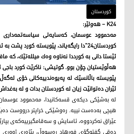
کوردستان
K24 – هه‌ولێر:
مه‌حموود عوسمان، كه‌سایه‌تی سیاسه‌تمه‌داری كو
كوردستان24"دا رایگه‌یاند، پێویسته‌ كورد پشت ب
ئێستا دانی به‌ كورددا نه‌ناوه‌ وه‌ك میلله‌تێك، كه‌ م
هه‌ڵوێستیان چۆن بوو. گوتیشی: ناكرێت كورد باجی ئه‌و پ
پێویسته‌ باڵانسێك له‌ په‌یوه‌ندییه‌كانی خۆی له‌گه‌ڵ
ئێران ده‌توانێت زیان له‌ كوردستان بدات و له‌ به‌غداش
له‌ به‌شێكی دیكه‌ی قسه‌كانیدا، مه‌حموود عوسما
هیچی به‌ده‌ست نییه‌. ره‌وشێكی خراپتر درووست ده‌بێت.
عێراق نه‌كردووه‌، ئاسایش و سه‌قامگیرییه‌كه‌ی بپارێ
ده‌قی گفتوگۆی فه‌رهاد ره‌سووڵ، بێژه‌ری ژووری ه