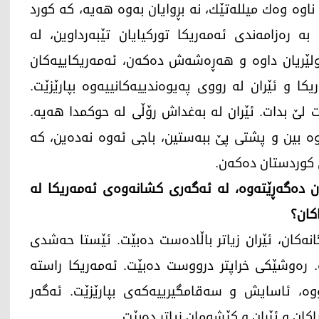
 ناوه‌ وه‌ك میلله‌تێك، نه‌ بڕوایان به‌وه‌ هه‌یه‌، كه‌ كورد
ه‌ ره‌زامه‌ندی ئه‌مه‌ریكا توركیایان تێبه‌رداوین، له‌
ێریان داوه‌ و هه‌ڕه‌شه‌ش ده‌كه‌ن، ئه‌مه‌ریكاییه‌كان
كا و ئێران له‌ رووی په‌یوه‌ندییه‌كانییه‌وه‌ بپارێزێت.
نت لێ بدات. ئێران له‌ به‌غداش رۆڵی له‌ حوكمدا هه‌یه‌.
وه‌ بین و پشتی پێ ببه‌ستین، باجی ئه‌وه‌ نه‌ده‌ین، كه‌
 كوردستان ده‌كه‌ن.
 ده‌گه‌ڕێته‌وه‌، له‌ ئه‌گه‌ری كشانه‌وه‌ی ئه‌مه‌ریكا له‌
اكان؟
انه‌كان، ئێران زیاتر باڵاده‌ست ده‌بێت. ئێستا حه‌شدی
ره‌وشێكی خراپتر درووست ده‌بێت. ئه‌مه‌ریكا راسته‌
وه‌، ئاسایش و سه‌قامگیرییه‌كه‌ی بپارێزێت. ئه‌گه‌ر
اكان و ئێران و كێشه‌مان زیاتر ده‌بێت.