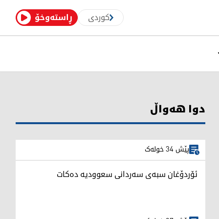
کوردی
ڕاستەوخۆ
دوا هەواڵ
پێش 34 خولەک
ئۆردۆغان سبەی سەردانی سعوودیە دەکات