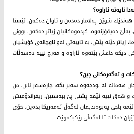
ا نایه‌ته‌ ئاراوه‌؟
هه‌ندێك شوێن په‌لامار ده‌ده‌ن و تاوان ده‌كه‌ن. ئێستا
. به‌ڵێ ده‌یقۆزنه‌وه‌. كرده‌وه‌كانیان زیاتر ده‌كه‌ن. بوونی
ا، زیاتر دێنه‌ پێش، به‌ تایبه‌تی له‌و ناوچانه‌ی خۆیشیان
كی دیكه‌ داعش بێته‌وه‌ ئاراوه‌ و مه‌رج نییه‌ ده‌سه‌ڵات
كات و ئه‌گه‌ره‌كانی چین؟
هه‌مانه‌ له‌ بودجه‌وه‌ سه‌یر بكه‌، چاره‌سه‌ر نابن. من
‌تێك و هه‌ق نییه‌ ئێمه‌ پشتی پێ ببه‌ستین. ریفراندۆمیش
ێمه‌ باجی په‌یوه‌ندیمان له‌گه‌ڵ ئه‌مه‌ریكا بده‌ین. خۆی
ان ده‌كات تا له‌گه‌ڵی رێكبكه‌وێت.