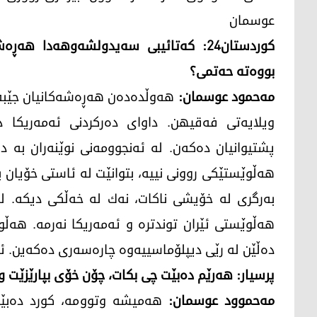
عوسمان
كوردستان24: كه‌تائیبی سه‌یدولشه‌وهه‌دا ه
بووه‌ته‌ حه‌تمی؟
مه‌حمود عوسمان:
هه‌وڵده‌ده‌ن هه‌ڕه‌شه‌كانیان جێبه‌
ویلایه‌تی فه‌قیهن. داوای ده‌ركردنی ئه‌مه‌ریكا د
پشتیوانیان ده‌كه‌ن. له‌ ئه‌نجوومه‌نی نوێنه‌ران به‌ د
هه‌ڵوێستێكی روونی نییه‌، بتوانێت له‌ ئاستی خۆیان بی
به‌رگری له‌ خۆیشی ناكات، نه‌ك له‌ خه‌ڵكی دیكه‌. له‌
هه‌ڵوێستی ئێران توندتره‌ و ئه‌مه‌ریكا نه‌رمه‌. هه‌
ده‌ڵێن له‌ رێی دیپلۆماسییه‌وه‌ چاره‌سه‌ری ده‌كه‌ین. ئ
پرسیار: هه‌رێم ده‌بێت چی بكات، چۆن خۆی بپارێزێت و ل
مه‌حموود عوسمان:
هه‌میشه‌ وتوومه‌، كورد ده‌بێت