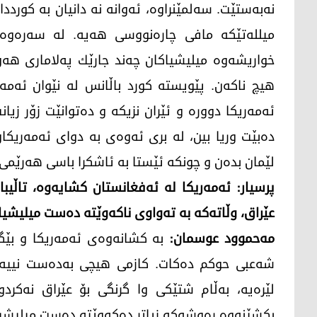
نه‌به‌ستێت. سه‌لمێنراوه‌، ئه‌وانه‌ نه‌ دانیان به‌ كورددا
میلله‌تێكه‌ مافی چاره‌نووسی هه‌یه‌. له‌ سه‌ره‌وه‌ ب
خواریشه‌وه‌ میلیشیاكان چه‌ند جارێك په‌لاماری هه‌ول
هیچ ناكه‌ن. پێویسته‌ كورد باڵانس له‌ نێوان ئه‌مه‌ری
ئه‌مه‌ریكا دووره‌ و ئێران نزیكه‌ و ده‌توانێت زۆر زیا
ده‌بێت وریا بین، له‌ بری ئه‌وه‌ی به‌ دوای ئه‌مه‌ریكا
لێمان بده‌ن و چونكه‌ ئێستا به‌ ئاشكرا باسی هه‌رێمی
پرسیار: ئه‌مه‌ریكا له‌ ئه‌فغانستان كشایه‌وه‌، تاڵیبان
عێراق، وڵاته‌كه‌ به‌ ته‌واوی ناكه‌وێته‌ ده‌ست میلیشی
مه‌حموود عوسمان:
به‌ كشانه‌وه‌ی ئه‌مه‌ریكا و بێگ
شه‌عبی حوكم ده‌كات. كازمی هیچی به‌ده‌ست نییه‌. 
لێره‌یه‌، به‌ڵام شتێكی وا گرنگی بۆ عێراق نه‌كردو
بكشێنه‌وه‌ ره‌وشه‌كه‌ زیاتر ده‌كه‌وێته‌ ده‌ست میلیشی