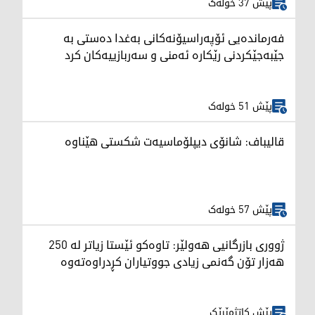
پێش 37 خولەک
فەرماندەیی ئۆپەراسیۆنەکانی بەغدا دەستی بە
جێبەجێکردنی رێکارە ئەمنی و سەربازییەکان کرد
پێش 51 خولەک
قالیباف: شانۆی دیپلۆماسیەت شکستی هێناوە
پێش 57 خولەک
ژووری بازرگانیی هەولێر: تاوەکو ئێستا زیاتر لە 250
هەزار تۆن گەنمی زیادی جووتیاران کڕدراوەتەوە
پێش کاتژمێرێک