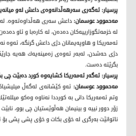
پرسیار: ئه‌گه‌ری سه‌رهه‌ڵدانه‌وه‌ی داعش له‌و میانه‌یه‌د
مه‌حموود عوسمان:
داعش سه‌ری هه‌ڵداوه‌ته‌وه‌. له‌ 
له‌ خزمه‌تگوزارییه‌كان ده‌ده‌ن، له‌ كاره‌با و ئاو ده‌ده‌ن
ئه‌مه‌ریكا و هاوپه‌یمانان دژی داعش گرنگه‌، ئه‌وه‌ نه‌م
دژی حه‌شدن، له‌به‌ر ئه‌وه‌ی زه‌مینه‌یه‌ك هه‌یه‌ جارێ
بگرێته‌ ده‌ست.
پرسیار: ئه‌گه‌ر ئه‌مه‌ریكا كشایه‌وه‌ كورد ده‌بێت چی ب
مه‌حموود عوسمان:
ئه‌و كێشانه‌ی له‌گه‌ڵ میلیشیاكان 
وتم ئه‌مه‌ریكا دانی به‌ كورددا نه‌ناوه‌ وه‌كو میلله
زۆر دوور نییه‌ و بینیمان هه‌ڵوێستیان چی بوو، نابێت ئ
ناتوانێت به‌رگری له‌ خۆی بكات و خۆی پشی پشی بۆ ئێر