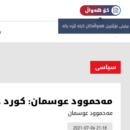
کۆ هەواڵ
 بینینی نوێترین هەواڵەکان کرتە لێرە بکە
س
سیاسی
مه‌حموود عوسمان: كورد ده
مه‌حموود عوسمان
2021-07-06 21:18