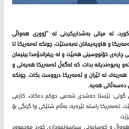
رد، له‌ میانی به‌شداریكردنی له‌ "ژووری هه‌واڵی
ه‌ ئه‌مه‌ریكا و هاوپه‌یمانان نه‌به‌ستێت، چونكه‌ ئه‌مه‌ریكا تا
افی چاره‌ی خۆنووسینی هه‌بێت و له‌ ریفراندۆمدا بینیمان
ه‌یوه‌ندیانه‌ بدات، كه‌ له‌گه‌ڵ ئه‌مه‌ریكا هه‌یه‌تی و
 هه‌ریه‌ك له‌ ئێران و ئه‌مه‌ریكا درووست بكات. چونكه‌
 ده‌سه‌ڵاتی هه‌یه‌.
ن گوتی: ئێستا حه‌شدی شه‌عبی حوكم ده‌كات. كازمی
 ئه‌مه‌ریكا راسته‌ لێره‌یه‌، به‌ڵام شتێكی وا گرنگی بۆ
زێت
ه‌واڵ و كه‌سایه‌تی سیاسه‌تمه‌داری كورد مه‌حموود