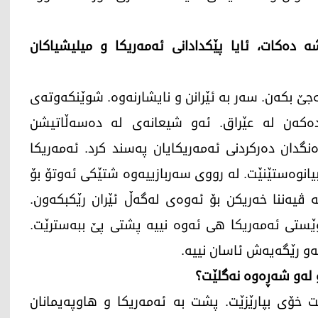
ه‌ڕه‌شه‌ ده‌كات، ئایا پێكدادانی ئه‌مه‌ریكا و میلیشیاكان
جێ بكه‌ن. سه‌ر به‌ ئێرانن و نایشارنه‌وه‌. شوێنكه‌وته‌ی
ه‌كه‌ن له‌ عێراق. ئه‌و شیعانه‌ی له‌ ده‌سه‌ڵاتیشن
ه‌نگدان ده‌ركردنی ئه‌مه‌ریكایان په‌سند كرد. ئه‌مه‌ریكا
انوه‌ستێنێت. له‌ رووی سه‌ربازییه‌وه‌ شتێكی ئه‌وتۆ بۆ
 ڤیه‌ننا خه‌ریكن بۆ ئه‌وه‌ی له‌گه‌ڵ ئێران رێكبكه‌ون.
ڵوێستی ئه‌مه‌ریكا هی ئه‌وه‌ نییه‌ پشتی پێ ببه‌سترێت.
ه‌و رێگه‌یه‌ش ئاسان نییه‌.
ه‌و شه‌ڕه‌وه‌ نه‌گلێت؟
 خۆی بپارێزێت. پشت به‌ ئه‌مه‌ریكا و هاوپه‌یمانان