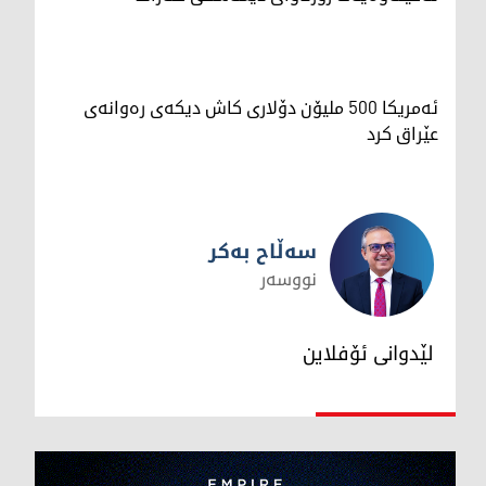
ئەمریکا 500 ملیۆن دۆلاری کاش دیکەی رەوانەی
عێراق کرد
سەڵاح بەکر
نووسەر
سەڵاح بەکر
لێدوانی ئۆفلاین