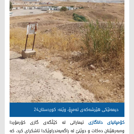
دیمه‌نێكی هێرشه‌كه‌ی ئه‌مڕۆ، وێنه‌: كوردستان24
كۆمپانیای داناگازی
ئیماراتی له‌ كێڵگه‌ی گازی كۆرمۆردا
وه‌به‌رهێنان ده‌كات و دوێنێ له‌ راگه‌یه‌ندراوێكدا ئاشكرای كرد، كه‌