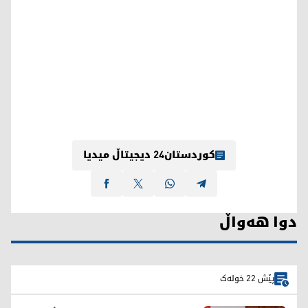
کوردستان24 دیجیتاڵ میدیا
دوا هەواڵ
پێش 22 خولەک