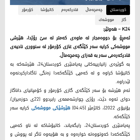
کوردستان
چه‌مچه‌ماڵ
قادركه‌ره‌م
كاتیۆشا
كۆرمۆر
گاز
مووشه‌ك
K24 – هه‌ولێر:
ئه‌مڕۆ بۆ دووه‌مجار له‌ ماوه‌ی كه‌متر له‌ سێ رۆژدا، هێرشی
مووشه‌كی كرایه‌ سه‌ر كێڵگه‌ی غازی كۆرمۆر له‌ سنووری ناحیه‌ی
قادركه‌ره‌می سه‌ر به‌ قه‌زای چه‌مچه‌ماڵ.
به‌ گوێره‌ی زانیارییه‌كانی په‌یامنێری كوردستان24، هێرشه‌كه‌ به‌
كاتیۆشا كراوه‌ و له‌ كه‌مپی كێڵگه‌كه‌دا زه‌نگی ئاگاداركردنه‌وه‌
لێدراوه‌.
ئه‌م هێرشه‌ بۆ سه‌ر كێڵگه‌ی گازی كۆرمۆر و كۆمپانیای داناگاز
دوای ئه‌وه‌ دێت، رۆژی چوارشه‌ممه‌ی رابردوو (22ی حوزه‌یران/
یۆنیۆی 2022)، كاتژمێر (04:45)
هێرشێكی مووشه‌كی
كرایه‌ سه‌ر
كێڵگه‌كه‌.
په‌یامنێری كوردستان24، رایگه‌یاند، كاتیۆشاكه‌ له‌ ناو كه‌مپی
كێڵگه‌كه‌دا كه‌وتووه‌ته‌ خواره‌وه‌ و به‌ هۆیه‌وه‌ ئاگر له‌ پووش و