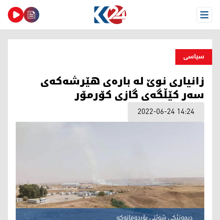
Open Menu
سیاسی
زانیاری نوێ له‌ باره‌ی هێرشه‌كه‌ی
سه‌ر كێڵگه‌ی گازی كۆرمۆر
2022-06-24 14:24
دیمه‌نێكی شوێنی بۆردومانه‌كه‌