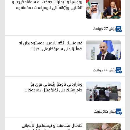
رووسیا و ئیمارات جەخت لە سەقامگیری و
ئاشتیی رۆژهەڵاتی ناوەڕاست دەکەنەوە
پێش 27 خولەک
فەرەنسا: رێگە نادەین دەستوەردان لە
هەڵبژاردنی سەرۆکایەتی بکرێت
پێش 44 خولەک
وەزارەتی ناوخۆ رێنمایی نوێ بۆ
جامڕەشکردنی ئۆتۆمبێل دەردەکات
پێش کاتژمێرێک
کەمال محەمەد و ئیسماعیل تاڵەبانی