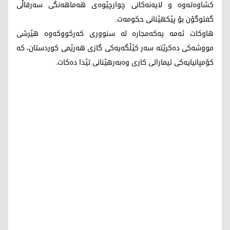
كشاوه‌ته‌وه‌ و لایه‌نه‌كانی چوارچێوه‌ی هه‌ماهه‌نگی سه‌رقاڵی
گفتوگۆن بۆ پێكهێنانی حكومه‌ت.
هاوكات ئه‌مه‌ یه‌كه‌مجاره‌ له‌ سنووری كه‌ركووكه‌وه‌ هێرشی
مووشه‌كی ده‌كرێته‌ سه‌ر كێڵگه‌یه‌كی گازی هه‌رێمی كوردستان، كه‌
كۆمپانیایه‌كی ئیماراتی كاری وه‌به‌رهێنانی تێدا ده‌كات.