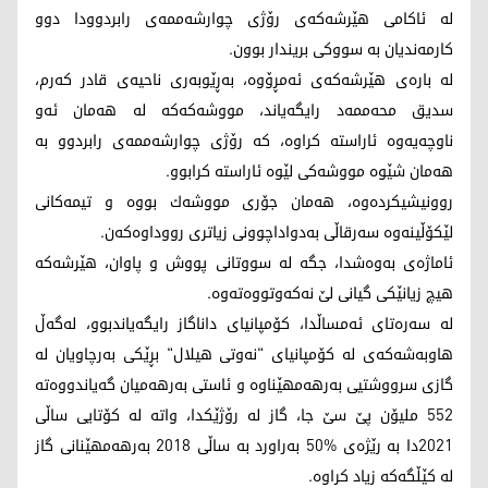
له‌ ئاكامی هێرشه‌كه‌ی رۆژی چوارشه‌ممه‌ی رابردوودا دوو
كارمه‌ندیان به‌ سووكی بریندار بوون.
له‌ باره‌ی هێرشه‌كه‌ی ئه‌مڕۆوه‌، به‌ڕێوبه‌ری ناحیه‌ی قادر كه‌رم،
سدیق محه‌ممه‌د رایگه‌یاند، مووشه‌كه‌كه‌ له‌ هه‌مان ئه‌و
ناوچه‌یه‌وه‌ ئاراسته‌ كراوه، كه‌ رۆژی چوارشه‌ممه‌ی رابردوو به‌
هه‌مان شێوه‌ مووشه‌كی لێوه‌ ئاراسته‌ كرابوو.
روونیشیكرده‌وه‌، هه‌مان جۆری مووشه‌ك بووه‌ و تیمه‌كانی
لێكۆڵینه‌وه‌ سه‌رقاڵی به‌دواداچوونی زیاتری رووداوه‌كه‌ن.
ئاماژه‌ی به‌وه‌شدا، جگه‌ له‌ سووتانی پووش و پاوان، هێرشه‌كه‌
هیچ زیانێكی گیانی لێ نه‌كه‌وتووه‌ته‌وه‌.
له‌ سه‌ره‌تای ئه‌مساڵدا، كۆمپانیای داناگاز‌ رایگه‌یاندبوو، له‌گه‌ڵ
هاوبه‌شه‌كه‌ی له‌ كۆمپانیای "نه‌وتی هیلال" بڕێكی به‌رچاویان له‌
گازی سرووشتیی به‌رهه‌مهێناوه‌ و ئاستی به‌رهه‌میان گه‌یاندووه‌ته‌
552 ملیۆن پێ سێ جا، گاز له‌ رۆژێكدا، واته‌ له كۆتایی ساڵی
2021دا به‌ رێژه‌ی %50 به‌راورد به‌ ساڵی 2018 به‌رهه‌مهێنانی گاز
له‌ كێڵگه‌كه‌ زیاد كراوه‌.