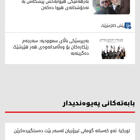
بەرهەمێکی هیوابەخش پێشکەش بە
نەخۆشخانەی هیوا دەکەن
پێش کاتژمێرێک
بەرپرسێکی باڵای سعوودیە: سەرجەم
رێکارەکان بۆ وەڵامدانەوەی هەر هێرشێک
دەگرینەبە
بابەتەکانی پەیوەندیدار
تورکیا: ئەو کەسانە گومانی تیرۆریان لەسەر بێت دەستگیردەکرێن