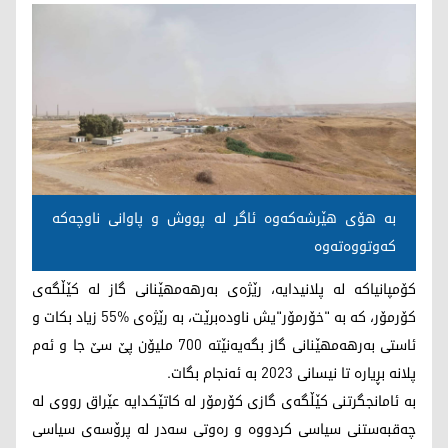
به‌ هۆی هێرشه‌كه‌وه‌ ئاگر له‌ پووش و پاوانی ناوچه‌كه‌
كه‌وتووه‌ته‌وه‌
كۆمپانیاكه‌ له‌ پلانیدایه‌، رێژه‌ی به‌رهه‌مهێنانی گاز له‌ كێڵگه‌ی
كۆرمۆر، كه‌ به‌ "خۆرمۆر"یش ناوده‌برێت، به‌ رێژه‌ی %55 زیاد بكات و
ئاستی به‌رهه‌مهێنانی گاز بگه‌یه‌نێته‌ 700 ملیۆن پێ سێ جا و ئه‌م
پلانه‌ بڕیاره‌ تا نیسانی 2023 به‌ ئه‌نجام بگات.
به‌ ئامانجگرتنی كێڵگه‌ی گازی كۆرمۆر له‌ كاتێكدایه‌ عێراق رووی له‌
چه‌قبه‌ستنی سیاسی كردووه‌ و ره‌وتی سه‌در له‌ پرۆسه‌ی سیاسی