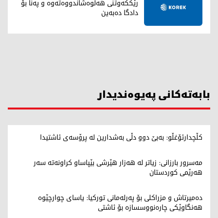
رێککەوتنی هەڵوەشاندووەتەوە و پەنا بۆ
دادگا دەبەین
بابەتەکانی پەیوەندیدار
کڵچدارئۆغڵو: بەبێ دوو دڵی بەشدارین لە پرۆسەی ئاشتیدا
مەسرور بارزانی: زیاتر لە هەزار هێرشی بێپاساو کراونەتە سەر
هەرێمی کوردستان
دەمیرتاش و مزراکلی بۆ پەرلەمانی تورکیا: یاسای چوارچێوە
هەنگاوێکی چارەنووسسازە بۆ ئاشتی