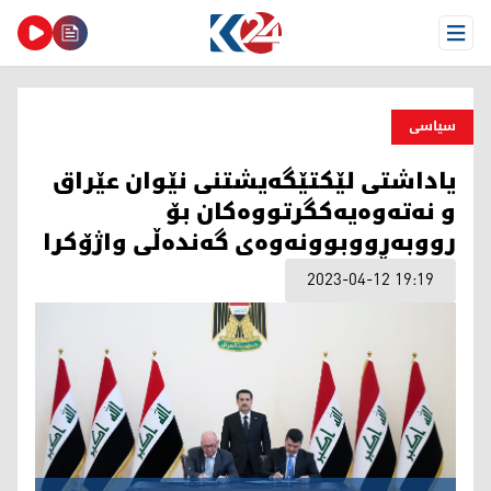
Open Menu
سیاسی
یاداشتی لێكتێگه‌یشتنی نێوان عێراق
و نه‌ته‌وه‌یه‌كگرتووه‌كان بۆ
رووبه‌ڕووبوونه‌وه‌ی گه‌نده‌ڵی واژۆكرا
2023-04-12 19:19