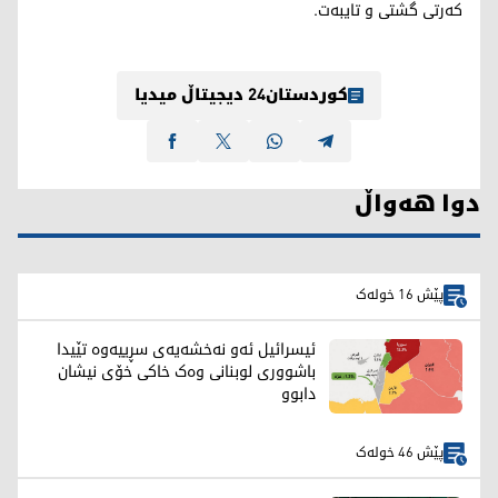
کەرتی گشتی و تایبەت.
کوردستان24 دیجیتاڵ میدیا
دوا هەواڵ
پێش 16 خولەک
ئیسرائیل ئەو نەخشەیەی سڕییەوە تێیدا
باشووری لوبنانی وەک خاکی خۆی نیشان
دابوو
پێش 46 خولەک