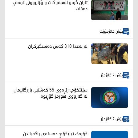
تاران گرەو لەسەر کات و بێزاربوونی ترەمپ
دەکات
پێش کاتژمێرێک
لە بەغدا 318 کەس دەستگیرکران
پێش 7 کاتژمێر
سێنتکۆم: رێڕەوی 55 کەشتیی بازرگانیمان
لە گەرووی هورمز گۆڕیوە
پێش 7 کاتژمێر
کۆڕەک تیلیکۆم: دەستەی راگەیاندن