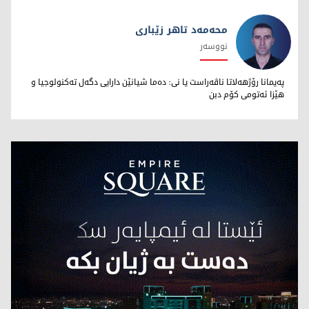
محەمەد تاهر زێبارى
نووسەر
محەمەد تاهر زێبارى
پەیمانا رۆژهەلاتا ناڤەراست یا نى: دەما شیانێن دارایى دگەل تەکنولوجیا و
هێزا ئەتومى کۆم دبن