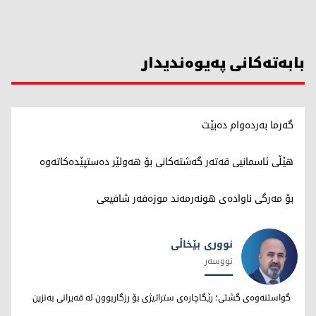
بابەتەکانی پەیوەندیدار
گەرما بەردەوام دەبێت
هێڵی ئاسمانیی قەتەر گەشتەکانی بۆ هەولێر دەستپێدەکاتەوە
بۆ مەرگی ناوادەی هونەرمەند موزەفەر شافیعی
نووری بێخاڵی
نووسەر
نووری بێخاڵی
گواستنەوەی گشتی؛ رێگاچارەی ستراتیژی بۆ رزگاربوون لە قەیرانی بەنزین