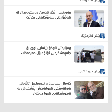
پێش 56 خولەک
فەرەنسا: رێگە نادەین دەستوەردان لە
هەڵبژاردنی سەرۆکایەتی بکرێت
پێش کاتژمێرێک
وەزارەتی ناوخۆ رێنمایی نوێ بۆ
جامڕەشکردنی ئۆتۆمبێل دەردەکات
پێش دوو کاتژمێر
کەمال محەمەد و ئیسماعیل تاڵەبانی
بەرهەمێکی هیوابەخش پێشکەش بە
نەخۆشخانەی هیوا دەکەن