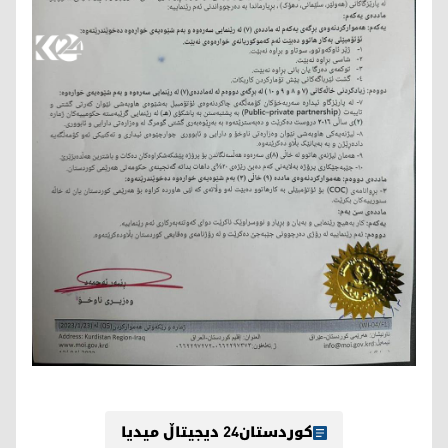
کوردستان24 دیجیتاڵ میدیا