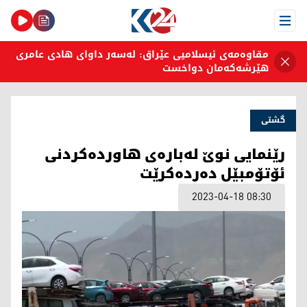
Open Menu
مقاوەمەی ئیسلامیی عێراق: لەسەر داوای هادی عامری
هێرشەکەمان دواخست
گشتی
رێنمایی نوێ لەبارەی هاوردەکردنی
ئۆتۆمبێل دەردەکرێت
2023-04-18 08:30