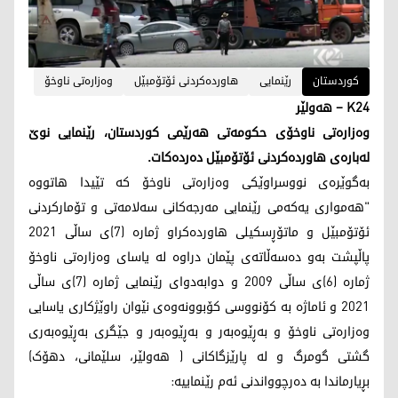
کوردستان
رێنمایی
هاوردەکردنی ئۆتۆمبێل
وەزارەتی ناوخۆ
K24 – هەولێر
وەزارەتی ناوخۆی حکومەتی هەرێمی کوردستان، رێنمایی نوێ
لەبارەی هاوردەکردنی ئۆتۆمبێل دەردەکات.
بەگوێرەی نووسراوێکی وەزارەتی ناوخۆ کە تێیدا هاتووە
"هەمواری یەکەمی رێنمایی مەرجەکانی سەلامەتی و تۆمارکردنی
ئۆتۆمبێل و ماتۆڕسکیلی هاوردەکراو ژمارە (7)ی ساڵی 2021
پاڵپشت بەو دەسەڵاتەی پێمان دراوە لە یاسای وەزارەتی ناوخۆ
ژمارە (6)ی ساڵی 2009 و دوابەدوای رێنمایی ژمارە (7)ی ساڵی
2021 و ئاماژە بە کۆنووسی کۆبوونەوەی نێوان راوێژکاری یاسایی
وەزارەتی ناوخۆ و بەڕێوەبەر و بەڕێوەبەر و جێگری بەڕێوەبەری
گشتی گومرگ و لە پارێزگاکانی ( هەولێر، سلێمانی، دهۆک)
بڕیارماندا بە دەرچوواندنی ئەم رێنماییە: