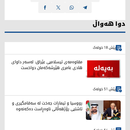
دوا هەواڵ
پێش 18 خولەک
مقاوەمەی ئیسلامیی عێراق: لەسەر داوای
هادی عامری هێرشەکەمان دواخست
پێش 51 خولەک
رووسیا و ئیمارات جەخت لە سەقامگیری و
ئاشتیی رۆژهەڵاتی ناوەڕاست دەکەنەوە