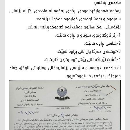
ماددەی یەکەم:
یەکەم هەموارکردنەوەی بڕگەی یەکەم لە ماددەی (7) لە رێنمایی
سەرەوە و بەمشێوەیەی خوارەوە دەخوێندرێتەوە:
ئۆتۆمبێلی بەکارهاتوو دەبێت ئەم کەموکوڕیانەی نەبێت.
1-ژێر ئاوکەوتوو، سوتاو و بڕاوە نەبێت.
2-شاسی بڕاوە نەبێت.
3-توکمەی دەرگا یان بانی بڕاوە نەبێت.
4-گشت ئێرباگەکانی پێش تۆمارکردن کاربکات.
لە ماددەی دووەم و سێیەمی رێنماییەکانی وەزارەتی ناوخۆ، چەند
مەرجێکی دیکەی خستووەتەڕوو.