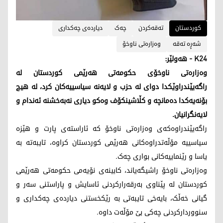
کوردستان
تەقەكردن
چەک
دیاردەی چەکداری
شەڕە تەقە
وەزارەتی ناوخۆ
K24 - هەولێر:
وەزارەتی ناوخۆی حکومەتی هەرێمی کوردستان لە
راگەیێندراوێکدا دوای لە حزب و لایەنە سیاسییەکان کرد، لە هیچ
بۆنەیەکدا دەمانچە و کڵاشینکۆف وەکو دیاری نەبەخشنە ئەندام و
لایەنگرانیان.
راگەیێندراوەکەی وەزارەتی ناوخۆ کە ئاراستەی پارت و هێزە
سیاسییە مۆڵەتدراوەکانی هەرێمی کوردستان کراوە، تایبەتە بە
یاسا و رێنماییەکانی بواری چەک.
وەزارەتی ناوخۆ راشیگەیاند، کابینەی نۆیەمی حکومەتی هەرێمی
کوردستان له پێناوی بەرقەرارکردنی ئاسایش و پاراستنی سەر و
گیانی خەڵک، بایەخی تایبەتی به رێکخستنی دیاردەی چەکداری و
سنووردارکردنی چەکی بێ مۆڵەت داوه.