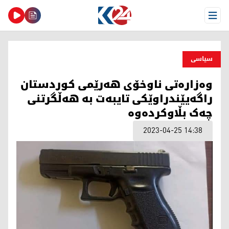
Open Menu
سیاسی
وەزارەتی ناوخۆی هەرێمی کوردستان
راگەیێندراوێکی تایبەت بە هەڵگرتنی
چەک بڵاوکردەوە
2023-04-25 14:38