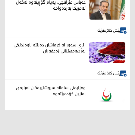
عەباس عێراقچی: پەیام گۆڕینەوە لەگەڵ
ئەمریکا بەردەوامە
پێش کاتژمێرێک
زێڕی سوور لە کرماشان دەبێتە ناوەندێکی
بەرهەمهێنانی زەعفەران
پێش کاتژمێرێک
وەزارەتی سامانە سروشتییەکان لەبارەی
بەنزین کۆدەبێتەوە