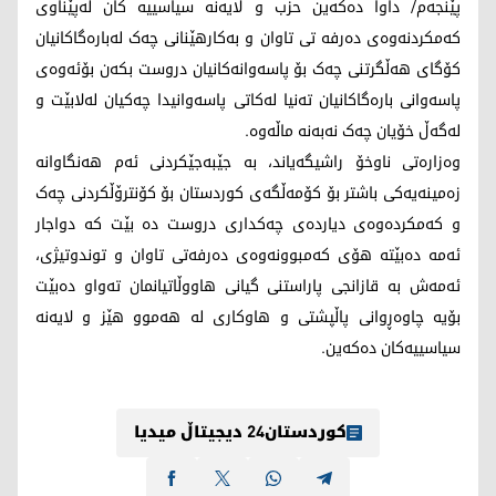
پێنجەم/ داوا دەکەین حزب و لایەنه سیاسییه کان لەپێناوی
کەمکردنەوەی دەرفه تی تاوان و بەکارهێنانی چەک لەبارەگاکانیان
کۆگای هەڵگرتنی چەک بۆ پاسەوانەکانیان دروست بکەن بۆئەوەی
پاسەوانی بارەگاکانیان تەنیا لەکاتی پاسەوانیدا چەکیان لەلابێت و
لەگەڵ خۆيان چەک نەبەنه ماڵەوه.
وەزارەتی ناوخۆ راشیگەیاند، به جێبەجێکردنی ئەم هەنگاوانه
زەمینەیەکی باشتر بۆ کۆمەڵگەی کوردستان بۆ کۆنترۆڵکردنی چەک
و کەمکردەوەی دیاردەی چەکداری دروست ده بێت که دواجار
ئەمه دەبێته هۆی کەمبوونەوەی دەرفەتی تاوان و توندوتیژی،
ئەمەش به قازانجی پاراستنی گیانی هاووڵاتیانمان تەواو دەبێت
بۆیه چاوەڕوانی پاڵپشتی و هاوکاری له هەموو هێز و لایەنە
سیاسییەکان دەکەین.
کوردستان24 دیجیتاڵ میدیا