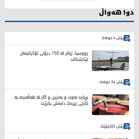
دوا هەواڵ
پێش 6 خولەک
رووسیا: زیاتر لە 150 درۆنی ئۆکرانیمان
تێکشکاند
پێش 34 خولەک
بڕیارە نەوت و بەنزین و گاز لە هەڵەبجە بە
کارتی زیرەک دابەش بکرێت
پێش کاتژمێرێک