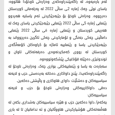
لەم بارەیەوه، لە راگەیێندراوەکەی وەزارەتی ناوخۆدا هاتووە:
یاسای نوێی چەک ژماره 2ـی ساڵی 2022 له پەرلەمانی کوردستان
دەرچووه. وەزاەتی ناوخۆ بۆ جێبەجێکردنی ئەم یاسایه هەردوو
رێنمایی ژماره 5ـی ساڵی 2022 رێنمایی جێبەجێکردنی یاسای چەک له
هەریمی کوردستان و رێنمایی ژماره 6ـی ساڵی 2022 رێنمایی
داماڵینی چەکی جەنگی و تۆمارکردنی چەکی ئاگرین دەرچوواند به
جێبەجێکردنی یاسا و رێنماییه ئاماژە بۆ کراوەکان کۆمەڵگەی
کوردستان له رووی کەمکردنەوەی دەرفەتەکانی تاوان و
توندوتیژی دەچێتە قۆناغیکی پێشکەوتووەوه.
سەبارەت بە یاسا و رێنماییەکانی بواری چەک، وەزارەتی ناوخۆ لە
راگەیێندراوەکەیدا، پێنج داواکاری دەخاتە بەردەستی حزب و لایەنە
سیاسییەکان و دەشڵێت: داوای هاوکاری و پاڵپشتی دەکەین.
دەقی داواکارییەکانی وەزارەتی ناوخۆ بۆ حزب و لایەنە
سیاسییەکان:
یەکەم/ داوا دەکەین حزب و هێزه سیاسییەکان بەشداری بکەن له
هەڵمەتەکانی هۆشیارکردنی هاووڵاتیان و ئه ندامانیان تا له باری