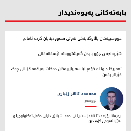
بابەتەکانی پەیوەندیدار
حووسییەکان پاڵاوگەیەکی نەوتی سعوودیەیان کردە ئامانج
شێرپەنجەی جۆو بایدن گەیشتووەتە ئێسقانەکانی
ئەمریکا داوا لە کۆمپانیا سەربازییەکان دەکات بەرهەمهێنانی چەک
خێراتر بکەن
محەمەد تاهر زێبارى
نووسەر
محەمەد تاهر زێبارى
پەیمانا رۆژهەلاتا ناڤەراست یا نى: دەما شیانێن دارایى دگەل تەکنولوجیا و
هێزا ئەتومى کۆم دبن