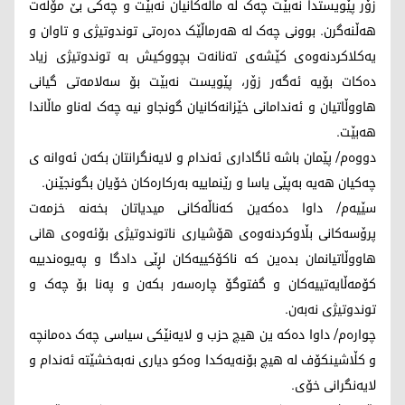
زۆر پێویستدا نەبێت چەک له ماڵەکانیان نەبێت و چەکی بێ مۆڵەت
هەڵنەگرن. بوونی چەک لە هەرماڵێک دەرەتی توندوتیژی و تاوان و
یەکلاکردنەوەی کێشەی تەنانەت بچووکیش به توندوتیژی زیاد
دەکات بۆیه ئەگەر زۆر، پێویست نەبێت بۆ سەلامەتی گیانی
هاووڵاتیان و ئەندامانی خێزانەکانیان گونجاو نیه چەک لەناو ماڵاندا
هەبێت.
دووەم/ پێمان باشه ئاگاداری ئەندام و لایەنگرانتان بکەن ئەوانه ی
چەکیان هەیه بەپێی یاسا و رێنماییه بەرکارەکان خۆیان بگونجێنن.
سێیەم/ داوا دەکەین کەناڵەکانی میدیاتان بخەنه خزمەت
پرۆسەکانی بڵاوکردنەوەی هۆشیاری ناتوندوتیژی بۆئەوەی هانی
هاووڵاتیانمان بدەین که ناکۆکییەکان لڕێی دادگا و پەیوەندییه
کۆمەڵایەتییەکان و گفتوگۆ چارەسەر بکەن و پەنا بۆ چەک و
توندوتیژی نەبەن.
چوارەم/ داوا دەکه ین هیچ حزب و لایەنێکی سیاسی چەک دەمانچه
و کڵاشینکۆف له هیچ بۆنەیەکدا وەکو دیاری نەبەخشێته ئەندام و
لایەنگرانی خۆی.