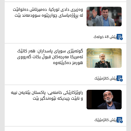
وەزیری دادی تورکیا: دەمیرتاش دەتوانێت
لە پڕۆژەیاسای چوارچێوە سوودمەند بێت
پێش 48 خولەک
گوتەبێژی سوپای پاسداران: هەر کاتێک
ئەمریکا مەرجەکان قبوڵ بکات گەرووی
هورمز دەکرێتەوە
پێش کاتژمێرێک
راوێژکارێکی خامنەیی: پاکستان بێلایەن نییە
و نابێت چیدیکە نێوەندگیر بێت
پێش کاتژمێرێک