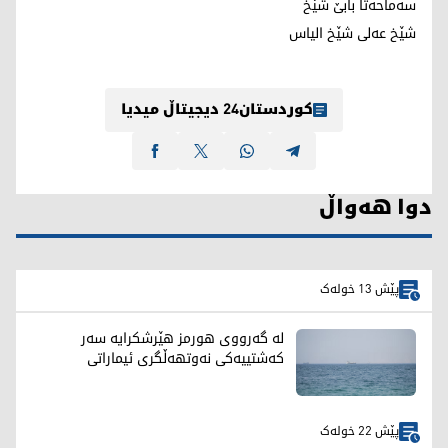
سەماحەتا بابێ شێخ
شێخ عەلی شێخ الیاس
کوردستان24 دیجیتاڵ میدیا
دوا هەواڵ
پێش 13 خولەک
لە گەرووی هورمز هێرشکرایە سەر
کەشتییەکی نەوتهەڵگری ئیماراتی
پێش 22 خولەک