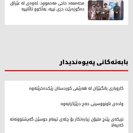
محەممەد حاجی مەحموود: ئەوەی لە عێراق
دەگوزەرێت دزی نییە، بەڵکوو تاڵانییە
بابەتەکانی پەیوەندیدار
کاروباری بانگبێژان لە هەرێمی کوردستان رێکدەخرێتەوە
وادەی ناونووسینی حەج درێژکرایەوە
نزیکەی پێنج ملیۆن زیارەتکار بۆ چلەی ئیمام حوسێن گەیشتوونەتە
کەربەلا