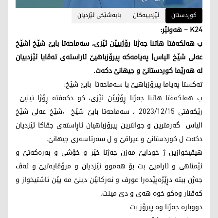
کوردستان
ئێزدییه‌كان
بابه‌شێخی ئێزدیان
K24 – هەولێر:
ب هه‌لكه‌فتا هاتنا جه‌ژنا رۆژییێن ئێزی، سەماحەتا بابێ شێخ (شێخ
عەلی شێخ الیاس) په‌یامه‌كه‌ پیرۆزباهیێ ئاراسته‌ی ته‌ڤایا ئێزدییان
له‌ هه‌رێما كوردستانێ و جیهانێ دكه‌ت.
ته‌كستا په‌یاما پیرۆزباهیێ یا سەماحەتا بابێ شێخ:
ب هه‌لكه‌فتا هاتنا جه‌ژنا ڕۆژيێن ئێزى، كو دكه‌فته‌ ڕۆژا ئينيێ
رێکەفتی 2023/12/15 ، سەماحەتا بابێ شێخ ،شێخ عەلی شێخ
الیاس گه‌رمترين و جوانترين پيرۆزباهيان ئاڕاسته‌ى جڤاکا ئێزدیان
دکەت ل کوردستانێ و عیراقێ و ل سه‌رتاسه‌رى جيهانێ.
هيڤيخوازين ژ خودايێ مه‌زن جه‌ژنا خێر و خۆشى و به‌ره‌كه‌تێ و
ئێمناهى و ئاراميێ بت بۆ هه‌موو ئێزدیان و مرۆڤايه‌تيێ و ئه‌ڤ
جه‌ژن ببته‌ دڕێژه‌پێده‌را عورف و ئه‌ركانێن دينێ مه‌ يێن ئاشتيخواز و
كه‌ڤنار وه‌كو خوه‌ هه‌ى و دێ مينت.
دووباره‌ جه‌ژنا وه‌ پيرۆز بت