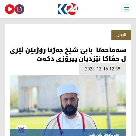
Open Menu
ئایینی
سەماحەتا بابێ شێخ جه‌ژنا رۆژیێن ئێزی
ل جڤاکا ئێزدیان پيرۆزی دكه‌ت
2023-12-15 12:39
سەماحەتا بابێ شێخ