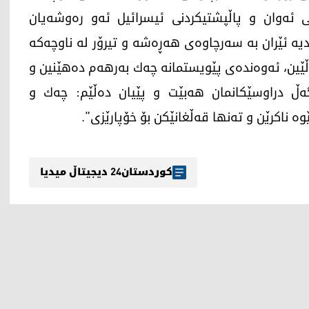
ی ئه‌وان و پاڵپشتیكردنی ئیسرائیل ئه‌و ره‌وشه‌یان
‌ ئێران به‌ سه‌رچاوه‌ی هه‌ڕه‌شه‌ و تیرۆر له‌ ناوچه‌كه‌
ڵێین، ئه‌وه‌نده‌ی پێویستمانه‌ چه‌ك به‌رهه‌م ده‌هێنین و
ه‌گه‌ڵ دراوسێكانمان هه‌بێت و پێیان ده‌ڵێم: چه‌ك و
ه‌ ناكرێن و ته‌نها قه‌ڵغانێكن بۆ خۆپارێزی".
کوردستان24 دیجیتاڵ میدیا