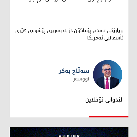
بڕیارێکی توندی پێنتاگۆن دژ بە وەزیری پێشووی هێزی
ئاسمانیی ئەمریکا
سەڵاح بەکر
نووسەر
سەڵاح بەکر
لێدوانی ئۆفلاین