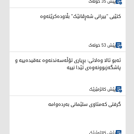
پێش 35 خولەک
کتێبی "بیرانی شەڕڤانێک" بڵاودەکرێتەوە
پێش 53 خولەک
ئەبو ئالا وەلائی: بڕیاری تۆڵەسەندنەوە عەقیدەییە و
پاشگەزبوونەوەی تێدا نییە
پێش کاتژمێرێک
گرفتی کەمئاوی سلێمانی بەردەوامە
پێش کاتژمێرێک