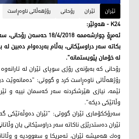
ئێران
ئێران
رۆحانی
رۆژهه‌ڵاتی ناوه‌ڕاست
K24 - هه‌ولێر:
ئه‌مڕۆ چوارشه‌ممه‌ 18/4/2018 
بكاته‌ سه‌ر دراوسێكانی، به‌ڵام به‌رده‌وام ده‌بین له‌
له‌ خۆمان پێویستمانه‌".
رۆحانی كه‌ به‌بۆنه‌ی رۆژی سوپای ئێران له‌ تارانه‌و
رۆژهه‌ڵاتی ناوه‌ڕاست كرد و گووتی: "ده‌مانه‌وێت 
ئێمه‌، نیازی ھێرشكردنه‌ سه‌ر كه‌سمان نییه‌ و ئێر
وڵاتێكی دیكه‌".
سه‌رۆككۆماری ئێران گووتی: "ئێران ده‌وڵه‌تێكی گه‌ور
ئێران ده‌ستدرێژی ناكاته‌ سه‌ر دراوسێكانی یان وڵاتانی
وه‌ك هه‌میشه‌ ئێران، ئه‌مریكا و سعوودیه‌ و وڵاتان