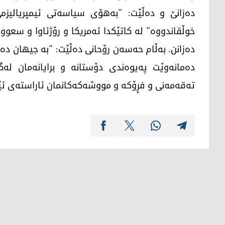
ده‌‌زانێ و ده‌ڵێت: "به‌هۆی سیاسه‌تی ئیمپریالیزم
خوڵقاندووه" له‌ كاتێكدا ئه‌مریكا و رۆژئاوا و سعوودیه
ده‌زانن. به‌ڵام حه‌سه‌ن رۆحانی ده‌ڵێت: "به‌ جیهان ده‌
ده‌مانه‌وێت په‌یوه‌ندی دۆستانه‌ و برایانه‌مان ل
ته‌قه‌مه‌نی و فڕۆكه‌ و مووشه‌كه‌كانمان ئاراسته‌ی ئێو