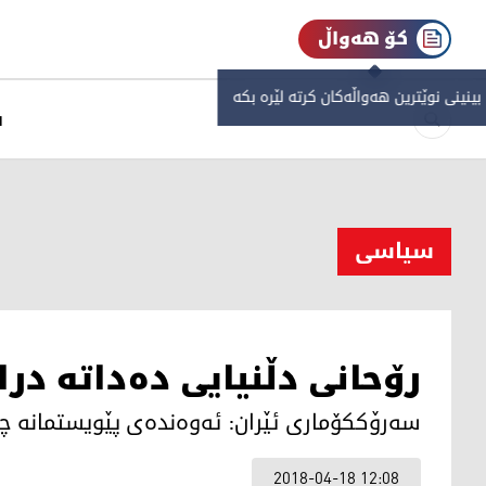
کۆ هەواڵ
 بینینی نوێترین هەواڵەکان کرتە لێرە بکە
س
سیاسی
رۆحانی دڵنیایی ده‌داته‌ د
سه‌رۆككۆماری ئێران: ئه‌وه‌نده‌ی پێویستمانه‌ چه
2018-04-18 12:08