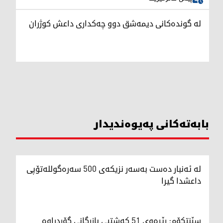
لە گوندەکانی دیمەشق دوو چەکداری داعش کوژران
بابەتەکانی پەیوەندیدار
لە ئەنبار دەست بەسەر نزیکەی 500 سەرەگوللەتۆپی
داعشدا گیرا
سێنتکۆم: رێڕەوی 51 کەشتیی بازرگانی گۆڕدراوە