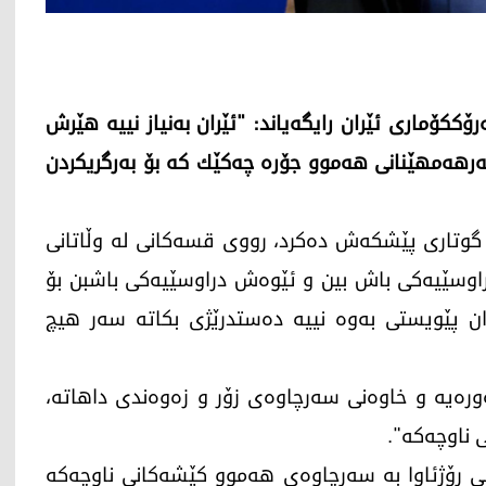
حه‌سه‌ن رۆحانی، سه‌رۆككۆماری ئێران رایگه‌یاند: "ئێران به‌نیاز نییه‌ ھێرش
 به‌رهه‌مهێنانی هه‌موو جۆره‌ چه‌كێك كه‌ بۆ به‌رگریكردن
ه‌ گوتاری پێشكه‌ش ده‌كرد، رووی قسه‌كانی له‌ وڵاتانی
دراوسێیه‌كی باش بین و ئێوه‌ش دراوسێیه‌كی باشبن بۆ
ان پێویستی به‌وه‌ نییه‌ ده‌ستدرێژی بكاته‌ سه‌ر هیچ
ه‌یه‌ و خاوه‌نی سه‌رچاوه‌ی زۆر و زه‌وه‌ندی داهاته‌،
 ناوچه‌كه‌".
ی رۆژئاوا به‌ سه‌رچاوه‌ی هه‌موو كێشه‌كانی ناوچه‌كه‌