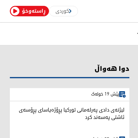
کوردی
ڕاستەوخۆ
دوا هەواڵ
پێش 19 خولەک
لیژنەی دادی پەرلەمانی توركیا پڕۆژەیاسای پڕۆسەی
ئاشتی پەسەند كرد