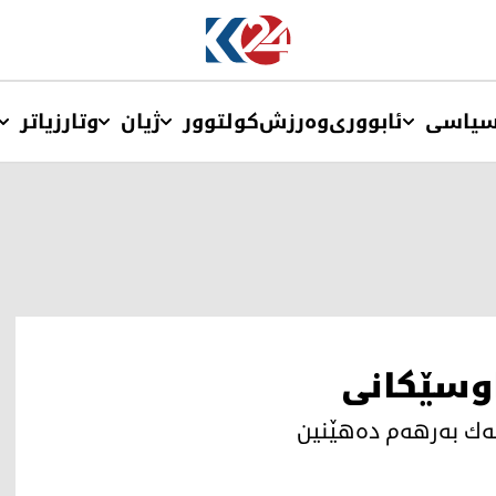
یاسی
ئابووری
وەرزش
کولتوور
ژیان
وتار
زیاتر
راوسێكانی
‌ك به‌رهه‌م ده‌هێنین