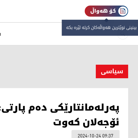
کۆ هەواڵ
 بینینی نوێترین هەواڵەکان کرتە لێرە بکە
س
سیاسی
پەرلەمانتارێکی دەم پارتی:
ئۆجەلان کەوت
2024-10-24 09:37