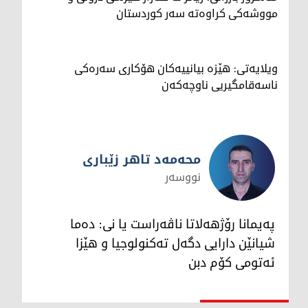
مووشەکی کراوەتە سەر کوردستان
ویلایەتی: هێزە بیانییەکان هۆکاری سەرەکی
ناسەقامگیریی ناوچەکەن
محەمەد تاهر زێبارى
نووسەر
محەمەد تاهر زێبارى
پەیمانا رۆژهەلاتا ناڤەراست یا نى: دەما
شیانێن دارایى دگەل تەکنولوجیا و هێزا
ئەتومى کۆم دبن