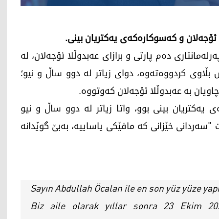
ا ئۆجەلان و کەسوکارەکەی یەکتریان بینی.
20، عومەر ئۆجەلان، پەرلەمانتاری دەم پارتی و برازای عەبدوڵلا ئۆجەلان، لە
ڵاوی کردووەتەوە، دوای زیاتر لە دوو ساڵ و نیو؛
بنەماڵەکەی یەکتریان بینی بوو، واتا زیاتر لە دوو ساڵ و نیو
ت "سەردانی خێزانی کە مافێکی یاساییە، بەبێ گوێدانە
Sayın Abdullah Öcalan ile en son yüz yüze yap
Biz aile olarak yıllar sonra 23 Ekim 2