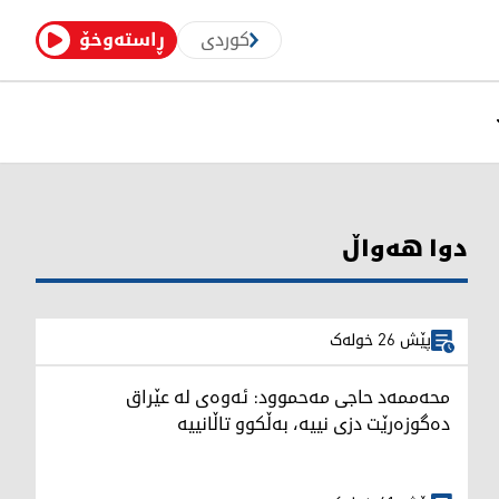
کوردی
ڕاستەوخۆ
دوا هەواڵ
پێش 26 خولەک
محەممەد حاجی مەحموود: ئەوەی لە عێراق
دەگوزەرێت دزی نییە، بەڵکوو تاڵانییە