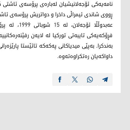
ڕووی شاندی ئیمراڵی داخرا و دواتریش پرۆسەی ئا
عەبدوڵڵا ئۆج
فڕۆکەیەکی تایبەتی تورکیا لە لایەن رفێنەرەکانیی
داواكەیان رەتكراوەتەوە.