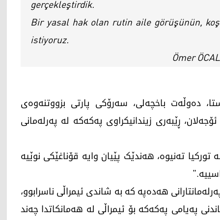
gerçekleştirdik.
Bir yasal hak olan rutin aile görüşünün, ko
istiyoruz.
تا، دەوڵەت باخچەلی، سەرۆکی پارتی بزووتنەوەی
ئۆجەلان، ڕێبەری زیندانیکراوی پەکەکە لە پەرلەمانی
تورکیا تەنیوە، هەندێک پێیان وایە قۆناغێکی نوێیە
سییە."
لەمانتارانی ھەدەپە كە بە شاندی ئیمراڵی ناسرابوو،
ندنی پەیامی پەكەكە بۆ ئیمراڵی لە ھەمانكاتدا چەند