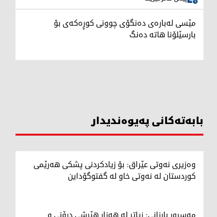
مێسی لەبارەی دەنگۆی چوونی کوڕەکەی بۆ
بارسێلۆنا هاتە دەنگ
بابەتەکانی پەیوەندیدار
وەزیری نەوتی عێراق: بۆ زیادکردنی پشکی هەرێمی
کوردستان لە نەوتی خاو لە گفتوگۆداین
مەسرور بارزانی: زیاتر لە هەزار هێرشی درۆنی و