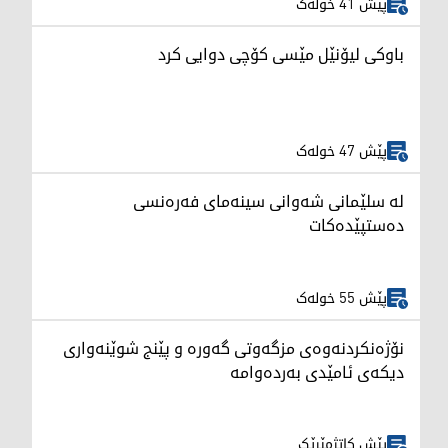
پێش 41 خولەک
باوکی لیۆنێل مێسی کۆچی دوایی کرد
پێش 47 خولەک
لە سلێمانی شەوانی سینەمای فەرەنسی
دەستپێدەکات
پێش 55 خولەک
نۆژەنکردنەوەی مزگەوتی گەورە و پێنج شوێنەواری
دیکەی ئامێدی بەردەوامە
پێش کاتژمێرێک