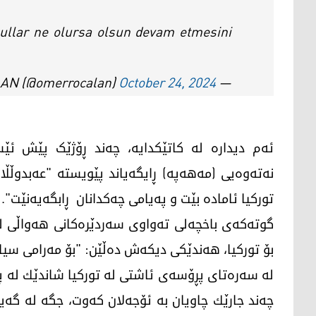
şullar ne olursa olsun devam etmesini
October 24, 2024
— Ömer ÖCALAN (@omerrocalan)
ئەم دیدارە لە کاتێکدایە، چەند ڕۆژێک پێش ئێس
نەتەوەیی (مەهەپە) ڕایگەیاند پێویستە "عەبدوڵڵا 
تورکیا ئامادە بێت و پەیامی چەکدانان ڕابگەیەنێت".
گوتەکەی باخچەلی تەواوی سەردێرەکانی هەواڵی لە 
بۆ تورکیا، هەندێکی دیکەش دەڵێن: "بۆ مەرامی سیا
لە سەرەتای پڕۆسەی ئاشتی لە توركیا شاندێك لە پەر
چەند جارێك چاویان بە ئۆجەلان كەوت، جگە لە گەیا