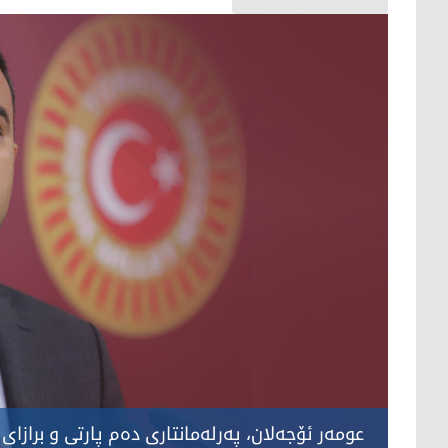
عومەر ئۆجەلان، پەرلەمانتاری دەم پارتی و برازای 