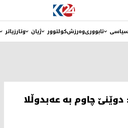
یاسی
ئابووری
وەرزش
کولتوور
ژیان
وتار
زیاتر
 دوێنێ چاوم بە عەبدوڵلا