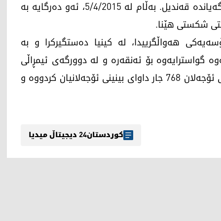
نامەیەكی ئۆجەلانیشیان لەبارەی پرۆسەی ئاشتی گەیاندە قەندیل. بەڵام لە 5/4/2015، ئەو دەرگایە بە
شتی شكستی ھێنا.
ەلان، لە 15 شوباتی 1999، لە پرۆسەیەکی ھەواڵگرییدا، لە کینیا دەستگیرکرا و بە
ەوە گواسترایەوە بۆ ئەنقەرە و لە دوورگەی ئیمڕاڵی
بەندكرا. بەپێی میدیاكانی پەكەكە تائێستا پارێزەرانی ئۆجەلان 768 جار داوای بینینی ئۆجەلانیان كردووە و
کوردستان24 دیجیتاڵ میدیا