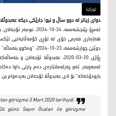
تورکیا
دوای زیاتر لە دوو ساڵ و نیو؛ جارێکی دیکە عەبدوڵل
ئەمڕۆ پێنجشەممە، 24-10-24
هەژماری فەرمی خۆی لە تۆڕی کۆمەڵایەتیی ئێکس ب
دوێنێ چوارشەممە، 23-10-2024، "وەکوو بنەماڵە" چاویان بە عەبدوڵلا ئۆجەلان کەوتووە.
ڕۆژی 20-03-2020، عەبدوڵلا ئۆجەلان و 
لەمەوبەر. ئەو پەرلەمانتارەی دەم پارتی داوا دەکا
بارودۆخەکە" بۆ لای عەبدوڵلا ئۆجەلان بەردەوام بن.
ılan görüşme 3 Mart 2020 tarihiydi.
024 günü Sayın Öcalan ile görüşme