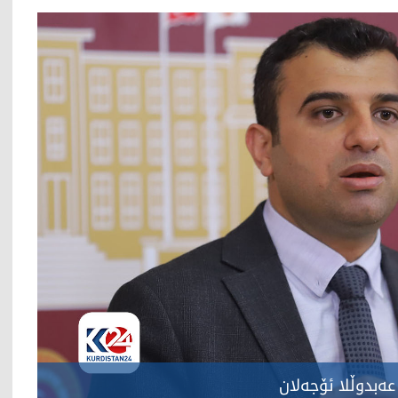
عەبدوڵلا ئۆجەلان