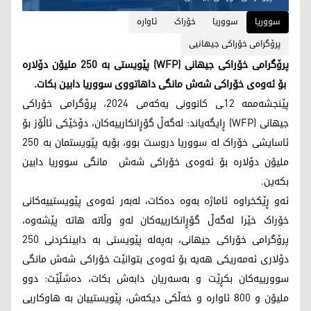
سووریا
سووریا
خۆراک
ئاوارە
پرۆگرامی خۆراکی جیهانیی
پرۆگرامی خۆراکی جیهانی (WFP) پێویستی بە 250 ملیۆن دۆلارە
بۆ ئەوەی خۆراکی شەش مانگی داهاتووی سووریا دابین بکات.
پێنجشەممە 12ـی کانوونی یەکەمی 2024، پرۆگرامی خۆراکی
جیهانی (WFP) ڕایگەیاند: لەگەڵ گۆڕانکارییەکان، دۆخێکی ئاڵۆز بۆ
ئاسایشی خۆراک لە سووریا دروست بوو، بۆیە پێویستمان بە 250
ملیۆن دۆلارە بۆ ئەوەی خۆراکی شەش مانگی سووریا دابین
بکەین.
ئەو ڕێکخراوە ئاماژە بەوە دەکات، لەبەر ئەوەی پێویستییەکانی
خۆراک خێرا لەگەڵ گۆڕانکارییەکان لەو وڵاتە هاتە پێشەوە،
پرۆگرامی خۆراکی جیهانی، بەپەلە پێویستی بە دابینکردنی 250
دۆلاری ئەمەریکی هەیە بۆ ئەوەی بتوانێت خۆراکی شەش مانگی
سوورییەکان بکڕێت و بەسەریان دابەش بکات، دەشڵێت: دوو
ملیۆن و 800 ئاوارە و خەڵکی دیکەش، پێویستییان بە هاوکاریی