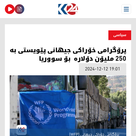
Open Menu
سیاسی
پرۆگرامی خۆراکی جیهانی پێویستی بە
250 ملیۆن دۆلارە بۆ سووریا
2024-12-12 19:01
پرۆگرامی خۆراکی جیهانی (WFP)