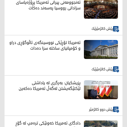
ئەنجوومەنی پیرانی ئەمریکا پڕۆژەیاسای
سزادانی رووسیا په‌سه‌ند ده‌كات
پێش کاتژمێرێک
ئەمریکا تۆڕێکی نووسینگەی ئاڵوگۆڕی دراو
و کۆمپانیای ساختە سزا دەدات
پێش کاتژمێرێک
پزیشکیان: بەرگری لە یاداشتی
لێکتێگەیشتن لەگەڵ ئەمریکا دەکەین
پێش دوو کاتژمێر
دادگای ئەمریکا خەونێکی ترەمپ لە گۆڕ