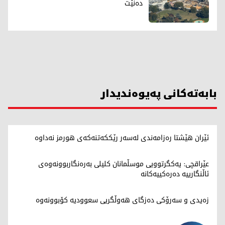
دەنێت
بابەتەکانی پەیوەندیدار
ئێران هێشتا رەزامەندی لەسەر رێککەتنەکەی هورمز نەداوە
عێراقچی: یەکگرتوویی موسڵمانان کلیلی بەرەنگاربوونەوەی
ئاڵنگارییە دەرەکییەکانە
زەیدی و سەرۆکی دەزگای هەوڵگریی سعوودیە کۆبوونەوە