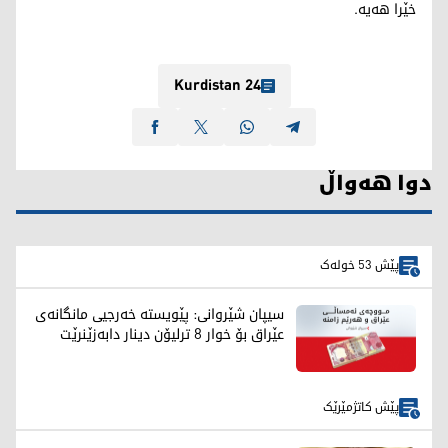
خێرا هەیە.
Kurdistan 24
دوا هەواڵ
پێش 53 خولەک
سیپان شێروانی: پێویستە خەرجیی مانگانەی
عێراق بۆ خوار 8 ترلیۆن دینار دابەزێنرێت
پێش کاتژمێرێک