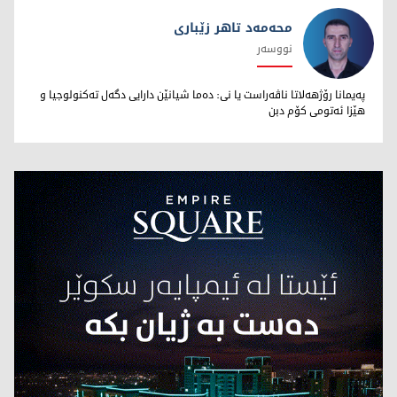
محەمەد تاهر زێبارى
نووسەر
محەمەد تاهر زێبارى
پەیمانا رۆژهەلاتا ناڤەراست یا نى: دەما شیانێن دارایى دگەل تەکنولوجیا و
هێزا ئەتومى کۆم دبن