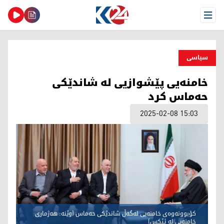
Open Menu
سیاسی
خامنەیی پێشوازیی لە شاندێکی
حەماس کرد
2025-02-08 15:03
کۆبوونەوەی خامنەیی لەگەڵ شاندێکی حەماس (وێنە: هەژماری
خامنەیی لە ئێکس)