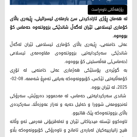
رۆژهەڵاتی ناوەڕاست
لە هەمان ڕۆژی ئازادکردنی سێ بارمتەی ئیسرائیلی، ڕێبەری باڵای
کۆماری ئیسلامیی ئێران لەگەڵ شاندێکی بزووتنەوە حەماس کۆ
بووەوە.
عەلی خامنەیی، ڕێبەری باڵای کۆماری ئیسلامیی ئێران لەگەڵ
شاندێکی سەرکردایەتیی بزووتنەوەی مقاوەمەی ئیسلامی
(حەماس)ـی فەڵەستینی کۆ بووەوە.
بە گوێرەی پۆستێکی هەژماری عەلی خامنەیی لە تۆڕی
کۆمەڵایەتیی ئێکس، کۆبوونەوەکە بەیانیی ئەمڕۆ شەممە، 08-02-
2025، لە ئێران بووە.
شاندی سەرکردایەتیی حەماس، لە مەحموود دەروێش، سەرۆکی
ئەنجوومەنی شوورا و خەلیل حەیە و نەزار عەوزەڵلا، سەرکردەی
باڵای بزووتنەوەکە پێک هاتبوو.
تاوەکوو ئێستە میدیاکانی ئێران و تەلەڤزیۆنی فەرمیی ئەو وڵاتە
هیچ زانیارییەکیان لەبارەی ئامانج و ناوەرۆکی کۆبوونەوەکە بڵاو