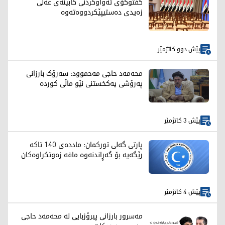
گفتوگۆی تەواوكردنی كابینەی عەلی
زەیدی دەستیپێكردووەتەوە
پێش دوو کاتژمێر
محەمەد حاجی مەحموود: سەرۆک بارزانی
پەرۆشی یەکخستنی نێو ماڵی کوردە
پێش 3 کاتژمێر
پارتی گەلی تورکمان: ماددەی 140 تاکە
رێگەیە بۆ گەڕاندنەوە مافە زەوتکراوەکان
پێش 4 کاتژمێر
مەسرور بارزانی پیرۆزبایی لە محەمەد حاجی