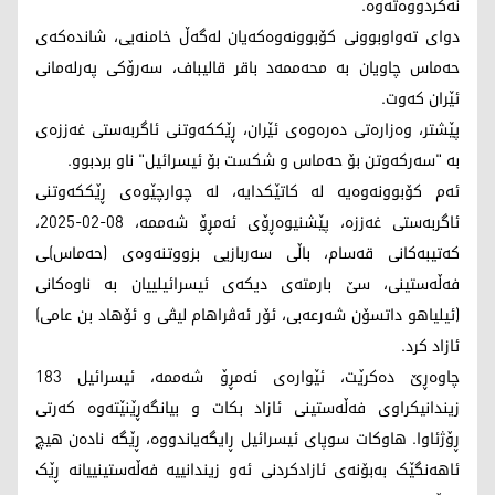
نەکردووەتەوە.
دوای تەواوبوونی کۆبوونەوەکەیان لەگەڵ خامنەیی، شاندەکەی
حەماس چاویان بە محەممەد باقر قالیباف، سەرۆکی پەرلەمانی
ئێران کەوت.
پێشتر، وەزارەتی دەرەوەی ئێران، ڕێککەوتنی ئاگربەستی غەززەی
بە "سەرکەوتن بۆ حەماس و شکست بۆ ئیسرائیل" ناو بردبوو.
ئەم کۆبوونەوەیە لە کاتێکدایە، لە چوارچێوەی ڕێککەوتنی
ئاگربەستی غەززە، پێشنیوەڕۆی ئەمڕۆ شەممە، 08-02-2025،
کەتیبەکانی قەسام، باڵی سەربازیی بزووتنەوەی (حەماس)ـی
فەڵەستینی، سێ بارمتەی دیکەی ئیسرائیلییان بە ناوەکانی
(ئیلیاهو داتسۆن شەرعەبی، ئۆر ئەڤراهام لیڤی و ئۆهاد بن عامی)
ئازاد کرد.
چاوەڕێ دەکرێت، ئێوارەی ئەمڕۆ شەممە، ئیسرائیل 183
زیندانیکراوی فەڵەستینی ئازاد بکات و بیانگەڕێنێتەوە کەرتی
ڕۆژئاوا. هاوکات سوپای ئیسرائیل ڕایگەیاندووە، ڕێگە نادەن هیچ
ئاهەنگێک بەبۆنەی ئازادکردنی ئەو زیندانییە فەڵەستینییانە ڕێک