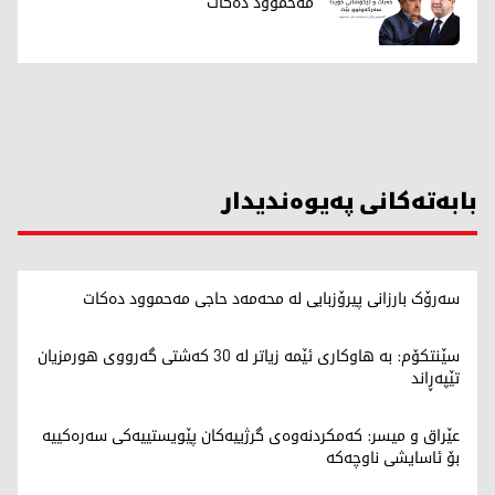
مەحموود دەکات
بابەتەکانی پەیوەندیدار
سەرۆک بارزانی پیرۆزبایی لە محەمەد حاجی مەحموود دەکات
سێنتکۆم: بە هاوکاری ئێمە زیاتر لە 30 کەشتی گەرووی هورمزیان
تێپەڕاند
عێراق و میسر: کەمکردنەوەی گرژییەکان پێویستییەکی سەرەکییە
بۆ ئاسایشی ناوچەکە