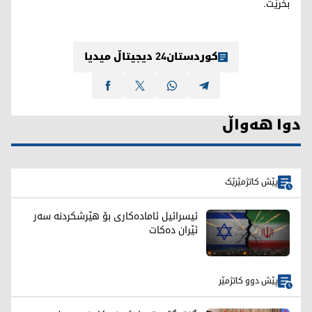
بخرێت.
کوردستان24 دیجیتاڵ میدیا
دوا هەواڵ
پێش کاتژمێرێک
ئیسرائیل ئامادەکاری بۆ هێرشکردنە سەر
ئێران دەکات
پێش دوو کاتژمێر