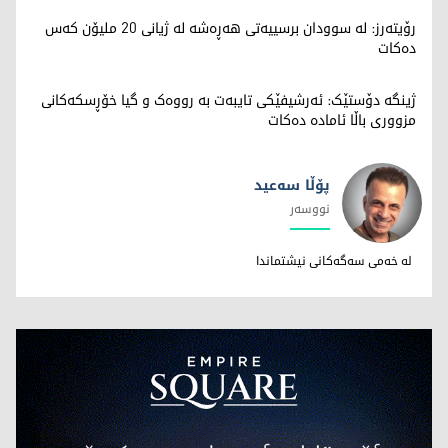
رۆیتەرز: لە سوودان برسییەتی هەڕەشە لە ژیانی 20 ملیۆن کەس
دەکات
ژینگە دۆستێک: ئەرشیفێکی تایبەت بە رووەک و گیا خۆڕسکەکانی
مزووری باڵا ئامادە دەکات
پۆڵا سه‌عید
نووسەر
پۆڵا سه‌عید
له خه‌می سه‌گه‌کانی نیشتماندا