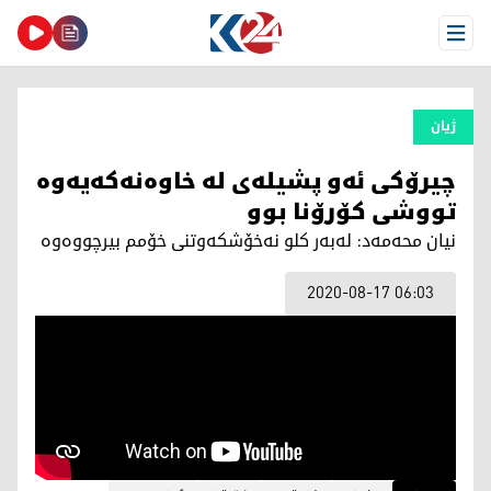
Open Menu
ژیان
چیرۆكی ئەو پشیلەی لە خاوەنەكەیەوە
تووشی كۆرۆنا بوو
نیان محەمەد: لەبەر كلو نەخۆشكەوتنی خۆمم بیرچووەوە
2020-08-17 06:03