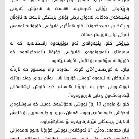
بەڕێکردنی رۆژانی کەرەنتینە، ھەست بە نەخۆش کەوتنی
پشیلەکەی دەکات. لەدوای بردنی بۆلای پزیشکی تایبەت بە ئاژەڵان
و پشکنین دەردەکەوێت، کلو ھەڵگری ڤایرۆسی کۆرۆنایە ئەمەش
ئەرکی نیانی قورستر دەکات.
چیرۆکی کلو، پێچەوانەی ئەو توێژینەوە زانستیانەیە، کە لە
سەرەتای بڵاوبوونەوەی ڤایرۆسی کۆرۆنا بڵاودەکرانەوە، کە
کۆرۆنا لە مرۆڤەوە بۆ ئاژەڵ ناگواسترێتەوە.
نیان، بە كوردستان24ی گوت: "سەرەتا وام بیستبوو كە ئاژەڵە
ماڵییەكان لە ئێمەوە تووشی كۆرۆنا نابن، بەڵام دوای چەند رۆژێك
تووشبوونی خۆم بە كۆرۆنا ھەستم كرد كلوش نیشانەكانی
لێدەردەكەون و تایی بەرزبووەوە".
کلو بۆ ماوەی 10 رۆژ تووشی نەخۆشیەک دەبێت کە ھاوشێوەی
نەخۆشی خاوەنەکەی بووە، ھەمان دەرزی و چارەسەریی بۆ کلوش
لەلایەن پزیشکانی ڤێرتەرنەریەوە بۆ بەکارھێنراوە.
نیان محەمەد، دەڵێ: "تا ئەوكاتەی تووشی كۆرۆنا نەبوو نەمدەزانی
خۆشەویستیم بۆ كلو چەندە، تەنانەت لەوكاتە لەبەر