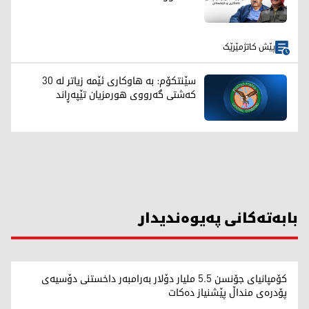
پێش کاتژمێرێک
سێنتکۆم: بە هاوکاری ئێمە زیاتر لە 30
کەشتی گەرووی هورمزیان تێپەڕاند
بابەتەکانی پەیوەندیدار
کۆمپانیای جۆنسن 5.5 ملیار دۆلار بەرامبەر داخستنی دۆسیەی
پۆدرەی منداڵ پێشنیاز دەکات