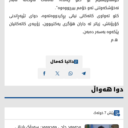
نەخۆشكەوتنی ئەو خۆمم بیرچووەوە".
کلو تەواوی کانەکانی نیانی پڕکردووەتەوە، دوای تێپەڕاندنی
کۆرۆناش، زیاتر لە جاران ھۆگری یەکتربوون، زۆربەی کاتەکانیان
پێکەوە بەسەر دەبەن.
ھ.م
دالیا کەمال
دوا هەواڵ
پێش 7 خولەک
محەمەد حاجی مەحموود: سەرۆک بارزانی