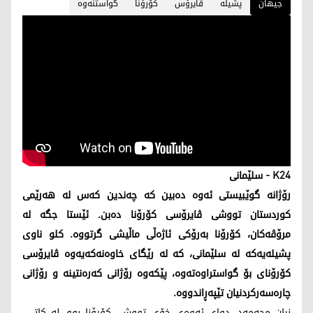
جیهان
پشیلە
ڤایرۆس
كۆرۆنا
گواستنەوە
K24
- سلێمانی
رۆژانە گوێبیستی ئەوە دەبین کە چەندین کەس لە ھەرێمی
کوردستان تووشی ڤایرۆسی کۆرۆنا دەبن. ئێستا جگە لە
مرۆڤەکان، كۆرۆنا بەرۆکی ئاژەڵی ماڵیشی گرتووە. کلو ناوی
پشیلەیەکە لە سلێمانی، کە لە رێگای خاوەنەکەیەوە ڤایرۆسی
کۆرۆنای بۆ گواستراوەتەوە، پێکەوە رۆژانی کەرەنتینە و رۆژانی
چارەسەرکردنیان تێپەڕاندووە.
نیان محەمەد، دوای ئەوەی خۆی تووشی كۆرۆنا بوو، لە کاتی