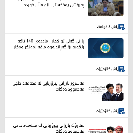
پەرۆشی یەکخستنی نێو ماڵی کوردە
پێش 8 خولەک
پارتی گەلی تورکمان: ماددەی 140 تاکە
رێگەیە بۆ گەڕاندنەوە مافە زەوتکراوەکان
پێش کاتژمێرێک
مەسرور بارزانی پیرۆزبایی لە محەمەد حاجی
مەحموود دەکات
پێش کاتژمێرێک
سەرۆک بارزانی پیرۆزبایی لە محەمەد حاجی
مەحموود دەکات