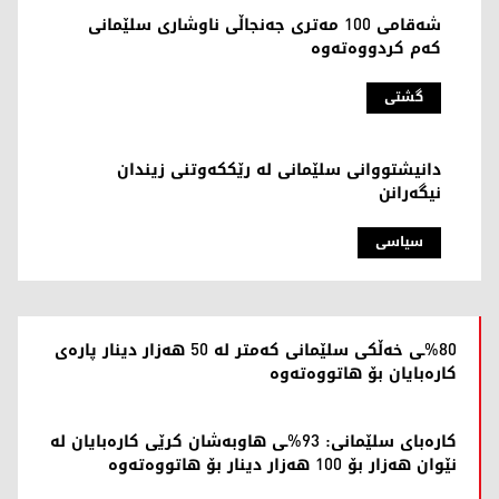
شەقامی 100 مەتری جەنجاڵی ناوشاری سلێمانی
کەم کردووەتەوە
گشتی
دانیشتووانی سلێمانی لە رێککەوتنی زیندان
نیگەرانن
سیاسی
%80ـی خەڵکی سلێمانی کەمتر لە 50 هەزار دینار پارەی
کارەبایان بۆ هاتووەتەوە
کارەبای سلێمانی: 93%ـی هاوبەشان کرێی کارەبایان لە
نێوان هەزار بۆ 100 هەزار دینار بۆ هاتووەتەوە