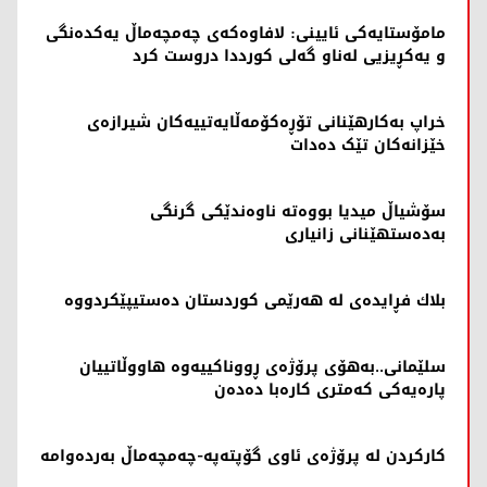
مامۆستایەکی ئایینی: لافاوەکەی چەمچەماڵ یەکدەنگی
و یەکڕیزیی لەناو گەلی کورددا دروست کرد
خراپ بەکارهێنانی تۆڕەکۆمەڵایەتییەکان شیرازەی
خێزانەکان تێک دەدات
سۆشیاڵ میدیا بووەتە ناوەندێکی گرنگی
بەدەستهێنانی زانیاری
بلاك فڕایدەی لە هەرێمی کوردستان دەستیپێکردووە
سلێمانی..بەهۆی پرۆژەی ڕووناکییەوە هاووڵاتییان
پارەیەکی کەمتری کارەبا دەدەن
کارکردن لە پرۆژەی ئاوی گۆپتەپە-چەمچەماڵ بەردەوامە