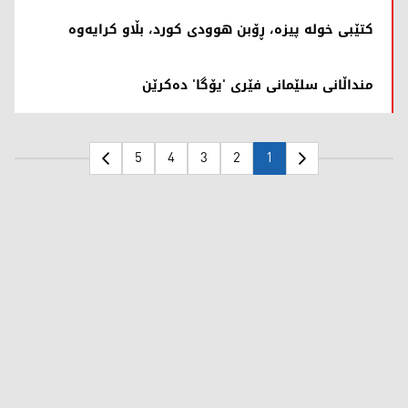
کتێبی خولە پیزە، ڕۆبن هوودی کورد، بڵاو کرایەوە
منداڵانی سلێمانی فێری 'یۆگا' دەکرێن
5
4
3
2
1