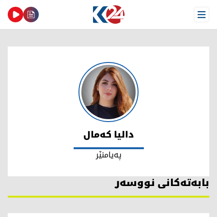
Open Menu
دالیا کەمال
دالیا کەمال
پەیامنێر
بابەتەکانی نووسەر