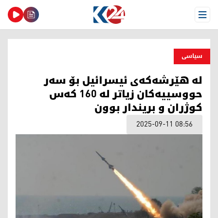
Open Menu
سیاسی
لە هێرشەکەی ئیسرائیل بۆ سەر
حووسییەکان زیاتر لە 160 کەس
کوژران و بریندار بوون
2025-09-11 08:56