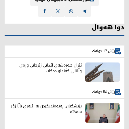
دوا هەواڵ
پێش 17 خولەک
ئێران هەڕەشەی لێدانی ژێرخانی وزەی
وڵاتانی کەنداو دەکات
پێش 56 خولەک
پزیشکیان: پەیوەندیکردن بە رێبەری باڵا زۆر
سەختە