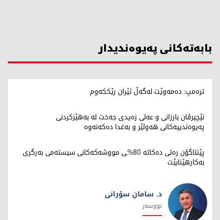
بابەتەکانی پەیوەندیدار
ترەمپ: دەمەوێت لەگەڵ ئێران رێککەوم
نێچیرڤان بارزانی و عەلی زەیدی جەخت لە بەهێزکردنی
پەیوەندییەکانی هەولێر و بەغدا دەکەنەوە
پێنتاگۆن رەتی دەکاتە 80%ـی مووشەکەکانی سیستەمی بەرگری
بەکارهێنابێت
د. سامان سۆرانی
نووسەر