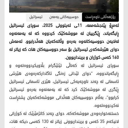
رۆژهەڵاتی ناوەڕاست
حوسییەکانی یەمەن
ئیسرائیل
ئەمڕۆ پێنجشەممە، 11ـی ئەیلوولی 2025، سوپای ئیسرائیل
ڕایگەیاند، ڕێگرییان لە مووشەکێک کردووە کە لە یەمەنەوە
لەلایەن حووسیەکانەوە بەرەو وڵاتەکەیان هەڵدرابوو. ئەمەش
دوای هێرشەکەی ئیسرائیل بۆ سەر حووسییەکان هات کە زیاتر لە
160 کەس کوژران و برینداربوون.
سوپای ئیسرائیل لە کەناڵی تێلێگرام بڵاویکردووەتەوە و
ڕایگەیاندووە، "دوای لێدانی زەنگی ئاگادارکەرەوەی هێرشی
ئاسمانی لە چەند ناوچەیەکی ئیسرائیل، هێزی ئاسمانی ئیسرائیل
ڕێگری لە مووشەکێک کرد کە لە یەمەنەوە بەرەو ئیسرائیل
کرابوو"، بەڵام حووسییەکان هەڵدانی مووشەکەکەیان پشتڕاست
نەکردووەتەوە.
خستنەخوارەوەی مووشەکەکە، دوای چەند کاتژمێرێک لە کوژرانی
لانیکەم 35 کەس و برینداربوونی زیاتر لە 130 کەسی دیکە هات،