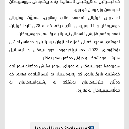
کە ئیسرائیل لە هێرشێکی ئاسمانیدا چەند پێگەیەکی حووسییەکان
لە یەمەن بۆردومان کردبوو.
لە دوای کوژرانی ئەحمەد غالب ڕەهوی، سەرۆک وەزیرانی
حوسییەکان و 11 بەرپرسی باڵای دیکە، کە لە 28ـی ئابدا کوژران،
ئەمە یەکەم هێرشی ئاسمانی ئیسرائیلە بۆ سەر حووسییەکان.
لەوەتەی شەڕی کەرتی غەززە لە نێوان ئیسرائیل و حەماس لە 7ـی
ئۆکتۆبەری 2023، دەستیپێکردووە، حووسییەکان و ئیسرائیل
هێرشی مووشەکی و درۆنی دەکەن سەر یەکتر.
هەروەها حووسییەکان لە دەریای سوور هێرش دەکەنە سەر ئەو
کەشتییە بازرگانیانەی کە پەیوەندییان بە ئیسرائیلەوە هەیە. کە
دەڵێن هێرشەکانیان بەشێکە لە پشتیوانییەکانیان بۆ
فەڵەستینییەکان لە غەززە.
کوردستان24 دیجیتاڵ میدیا