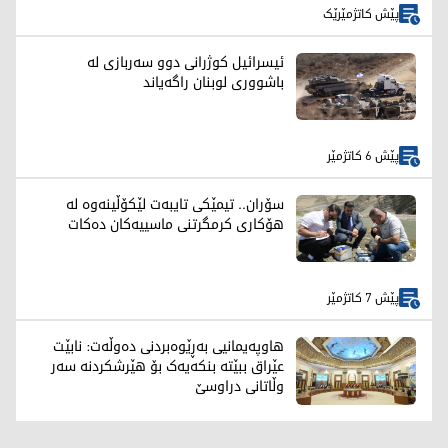
پێش کاتژمێرێک
ئیسرائیل کوژرانی دوو سەربازی لە
باشووری لوبنان راگەیاند
پێش 6 کاتژمێر
سۆران.. تیمێکی تایبەت لێکۆڵینەوە لە
هۆکاری کرمگرتنی ماسییەکان دەکات
پێش 7 کاتژمێر
هاوپەیمانیی بەڕێوەبردنی دەوڵەت: نابێت
عێراق ببێتە بنکەیەک بۆ هێرشکردنە سەر
وڵاتانی دراوسێ