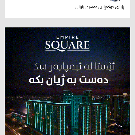
د. سامان سۆرانی
ڕێبازی حوکمڕانیی مەسرور بارزانی