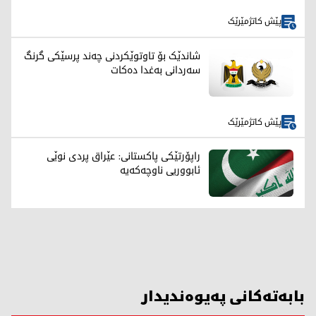
پێش کاتژمێرێک
شاندێک بۆ تاوتوێکردنی چەند پرسێکی گرنگ
سەردانی بەغدا دەکات
پێش کاتژمێرێک
راپۆرتێکی پاکستانی: عێراق پردی نوێی
ئابووریی ناوچەکەیە
بابەتەکانی پەیوەندیدار