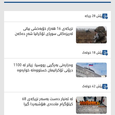
پێش 28 چرکە
نزیکەی 16 هەزار خۆبەخشی بیانی
لەریزەکانی سوپای ئۆکرانیا شەڕ دەکەن
پێش 18 خولەک
وەزارەتی بەرگریی رووسیا: زیاتر لە 1100
درۆنی ئۆکرانیمان خستووەتە خوارەوە
پێش 42 خولەک
لە ئەنبار دەست بەسەر نزیکەی 68
کیلۆگرام ماددەی هۆشبەردا گیرا