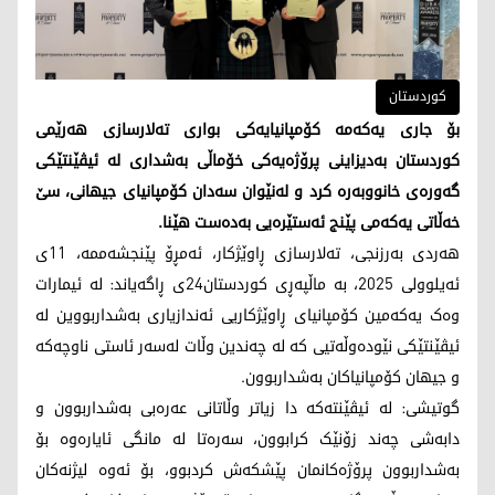
کوردستان
بۆ جاری یەکەمە کۆمپانیایەکی بواری تەلارسازی هەرێمی
کوردستان بەدیزاینی پرۆژەیەکی خۆماڵی بەشداری لە ئیڤێنتێکی
گەورەی خانووبەرە کرد و لەنێوان سەدان کۆمپانیای جیهانی، سێ
خەڵاتی یەکەمی پێنج ئەستێرەیی بەدەست هێنا.
هەردی بەرزنجی، تەلارسازی ڕاوێژکار، ئەمڕۆ پێنجشەممە، 11ی
ئەیلوولی 2025، بە ماڵپەڕی کوردستان24ی ڕاگەیاند: لە ئیمارات
وەک یەکەمین کۆمپانیای ڕاوێژکاریی ئەندازیاری بەشداربووین لە
ئیڤێنتێکی نێودەوڵەتیی کە لە چەندین وڵات لەسەر ئاستی ناوچەکە
و جیهان کۆمپانیاکان بەشداربوون.
گوتیشی: لە ئیڤێنتەکە دا زیاتر وڵاتانی عەرەبی بەشداربوون و
دابەشی چەند زۆنێک کرابوون، سەرەتا لە مانگی ئایارەوە بۆ
بەشداربوون پرۆژەکانمان پێشکەش کردبوو، بۆ ئەوە لیژنەکان