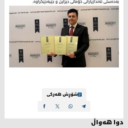
بەدەستی ئەندازیارانی خۆماڵی دیزاین و جێبەجێکراوە.
شۆڕش هەرکی
دوا هەواڵ