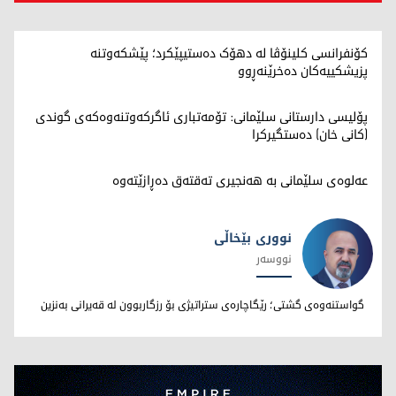
کۆنفرانسی کلینۆڤا لە دهۆک دەستیپێکرد؛ پێشکەوتنە
پزیشکییەکان دەخرێنەڕوو
پۆلیسی دارستانی سلێمانی: تۆمەتباری ئاگرکەوتنەوەکەی گوندی
(کانی خان) دەستگیرکرا
عەلوەی سلێمانی بە هەنجیری تەقتەق دەڕازێتەوە
نووری بێخاڵی
نووسەر
نووری بێخاڵی
گواستنەوەی گشتی؛ رێگاچارەی ستراتیژی بۆ رزگاربوون لە قەیرانی بەنزین