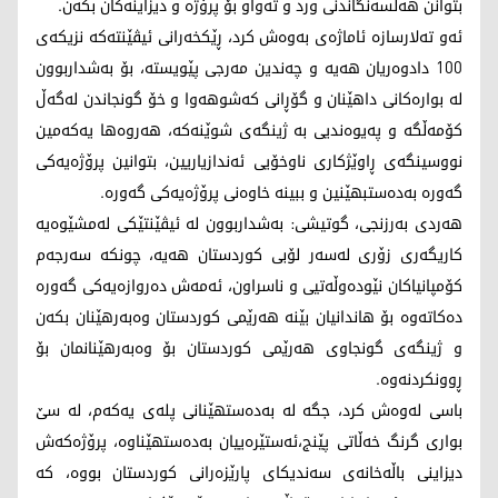
بتوانن هەڵسەنگاندنی ورد و تەواو بۆ پرۆژە و دیزاینەکان بکەن.
ئەو تەلارسازە ئاماژەی بەوەش کرد، ڕێکخەرانی ئیڤێنتەکە نزیکەی
100 دادوەریان هەیە و چەندین مەرجی پێویستە، بۆ بەشداربوون
لە بوارەکانی داهێنان و گۆڕانی کەشوهەوا و خۆ گونجاندن لەگەڵ
کۆمەڵگە و پەیوەندیی بە ژینگەی شوێنەکە، هەروەها یەکەمین
نووسینگەی ڕاوێژکاری ناوخۆیی ئەندازیاریین، بتوانین پرۆژەیەکی
گەورە بەدەستبهێنین و ببینە خاوەنی پرۆژەیەکی گەورە.
هەردی بەرزنجی، گوتیشی: بەشداربوون لە ئیڤێنتێکی لەمشێوەیە
کاریگەری زۆری لەسەر لۆبی کوردستان هەیە، چونکە سەرجەم
کۆمپانیاکان نێودەوڵەتیی و ناسراون، ئەمەش دەروازەیەکی گەورە
دەکاتەوە بۆ هاندانیان بێنە هەرێمی کوردستان وەبەرهێنان بکەن
و ژینگەی گونجاوی هەرێمی کوردستان بۆ وەبەرهێنانمان بۆ
ڕوونکردنەوە.
باسی لەوەش کرد، جگە لە بەدەستهێنانی پلەی یەکەم، لە سێ
بواری گرنگ خەڵاتی پێنج،ئەستێرەییان بەدەستهێناوە، پرۆژەکەش
دیزاینی باڵەخانەی سەندیکای پارێزەرانی کوردستان بووە، کە