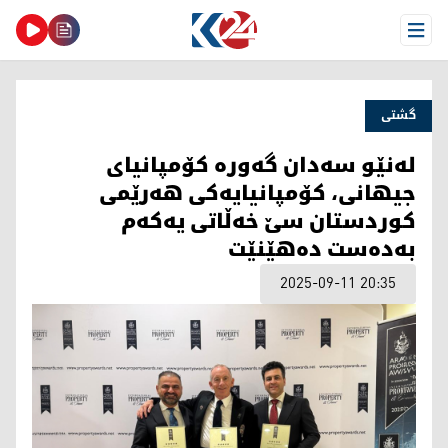
Open Menu
گشتی
لەنێو سەدان گەورە کۆمپانیای
جیهانی، کۆمپانیایەکی هەرێمی
کوردستان سێ خەڵاتی یەکەم
بەدەست دەهێنێت
2025-09-11 20:35