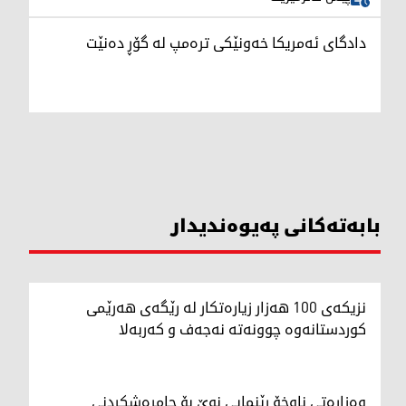
دادگای ئەمریکا خەونێکی ترەمپ لە گۆڕ دەنێت
بابەتەکانی پەیوەندیدار
نزیکەی 100 هەزار زیارەتکار لە رێگەی هەرێمی
کوردستانەوە چوونەتە نەجەف و کەربەلا
وەزارەتی ناوخۆ رێنمایی نوێ بۆ جامڕەشکردنی