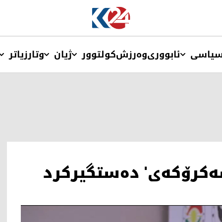
یاسی
ئابووری
وەرزش
کولتوور
ژیان
وتار
زیاتر
ەکرۆکەی' دەستگیرکرد