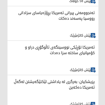
پێش 58 خولەک
ئەنجوومەنی پیرانی ئەمریکا پڕۆژەیاسای سزادانی
رووسیا په‌سه‌ند ده‌كات
پێش کاتژمێرێک
ئەمریکا تۆڕێکی نووسینگەی ئاڵوگۆڕی دراو و
کۆمپانیای ساختە سزا دەدات
پێش کاتژمێرێک
پزیشکیان: بەرگری لە یاداشتی لێکتێگەیشتن لەگەڵ
ئەمریکا دەکەین
پێش کاتژمێرێک