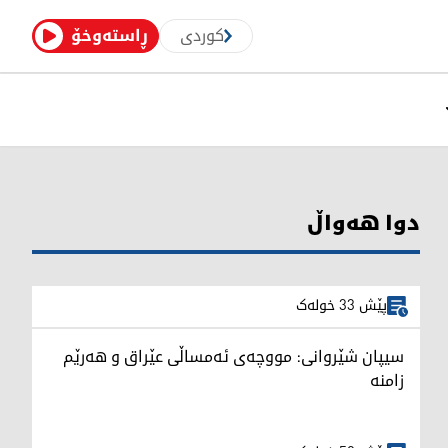
کوردی
ڕاستەوخۆ
دوا هەواڵ
پێش 33 خولەک
سیپان شێروانی: مووچەى ئەمساڵی عێراق و هەرێم
زامنە