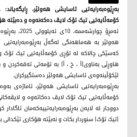
بەڕێوەبەرایەتیی ئاسایشی هەولێر، ڕایگەیاند
کۆمەڵایەتیی تیک تۆک لایڤ دەکەنەوە و دەبێتە هۆی
ئەمڕۆ چوارشەم
هەولێر بە هەماهەنگی لەگەڵ بەڕێوەبەرایەتیی پ
کەسێکی چالاکە لە تۆڕی کۆمەڵایەتیی تیک تۆک و 
هاوڕێی بەناوی(أ ، خ ، أ) بە تۆمەتی تەقەکردن و 
لێکۆڵینەوەی ئاسایشی هەولێر دەستگیرکران.
بەڕێوەبەرایەتیی ئاسایشی هەولێر، ئاماژەی بەوە
کۆمەڵایەتیی تیک تۆک لایڤ دەکاتەوە و لایڤەکانی
دووجار لە لایەن بەڕێوەبەرایەتییەکەمان ئاگادار ک
(تیک تۆک) سنوردار بکات و نەبێتە هۆکاری تێکدانی بە