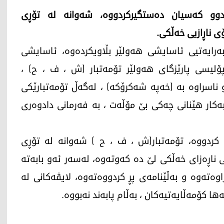
: دوو کەسیان دەستگیرکردووە، شەوانە لە تۆڕی
 ناڕازیی خەڵکی.
مە، 10ی ئەیلوولی 2025، بەڕێوەبەرایەتیی ئاسایشی هەولێر بڵاویکردەوە، ئاسایشی
ۆلیسی پارێزگای هەولێر تۆمەتبار (ش ، ف ، ح) ،
ناسراوە بە (خەپە شەکرۆکە) ، لەگەڵ تۆمەتبارێکی
بەکار هێنانی چەکی بێ مۆڵەت ، بە فەرمانی دادوەری
 کردووە، تۆمەتبار(ش ، ف ، ح ) شەوانە لە تۆڕی
 ناڕەزای خەڵکی لێ دە کەوتەوە، لەسەر ئەو بابەتە
راوەتەوە و بەڵێنامەی پڕ کردووەتەوە، لایڤەکانی لە
ها کۆمەڵایەتیەکان ، بەڵام پابەند نەبووە.