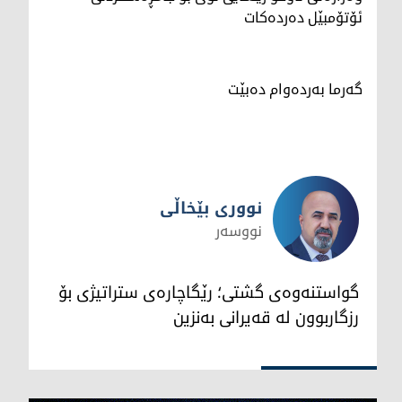
ئۆتۆمبێل دەردەکات
گەرما بەردەوام دەبێت
نووری بێخاڵی
نووسەر
نووری بێخاڵی
گواستنەوەی گشتی؛ رێگاچارەی ستراتیژی بۆ
رزگاربوون لە قەیرانی بەنزین