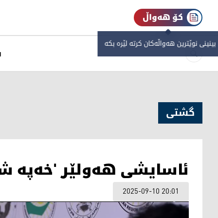
کۆ هەواڵ
 بینینی نوێترین هەواڵەکان کرتە لێرە بکە
س
گشتی
ئاسایشی هەولێر 'خەپە ش
2025-09-10 20:01