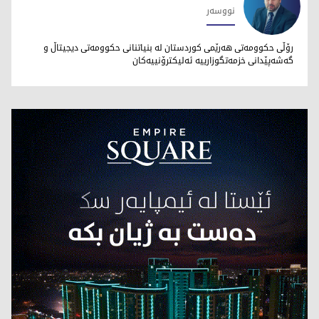
نووسەر
رەنجدەر رزگار
رۆڵی حکوومەتی هەرێمی کوردستان لە بنیاتنانی حکوومەتی دیجیتاڵ و
گەشەپێدانی خزمەتگوزارییە ئەلیکترۆنییەکان