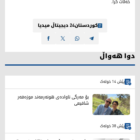
خەڵات کرا.
کوردستان24 دیجیتاڵ میدیا
دوا هەواڵ
پێش 14 خولەک
بۆ مەرگی ناوادەی هونەرمەند موزەفەر
شافیعی
پێش 38 خولەک