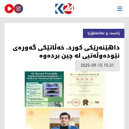
Open Menu
زانست و تەکنەلۆژیا
داهێنەرێکی کورد، خەڵاتێکی گەورەی
نێودەوڵەتیی لە چین بردەوە
2025-09-15 15:31