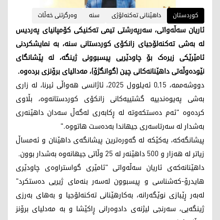
کوردستان
داهێنانی ته‌كنه‌لۆژی
سنە
وەرگرتنی خەڵات
ئاریان سەڵەواتی، سەرپەرشتی تیمی تەکنیکی کۆمپانیای پەردیس
لە بەشی تەکنەلۆجیای زانکۆی کوردستانی سنە، بە نمایشکردنی
ئامێرێکی زیرەک بۆ چاودێریی پیسبوونی ژینگە، لە پێشانگای
نێودەوڵەتی داهێنانەکانی چین (گوانگژۆ)، مەدالیای برۆنزی بردەوە.
دووشەممە، 15ـ0 ئەیلوول 2025، ئاژانسی هەواڵی ئیرنا، لە زاری
بەشی پەیوەندییە گشتییەکانی زانکۆی کوردستانەوە، بڵاوی
کردەوە "ئەم دەستکەوتە لە ڕکابەری لەگەڵ سەدان داهێنەری
بەشدار لە سەرتاسەری جیهاندا بەدەست هاتووە."
پیشانگەکە، یەکێکە لە گەورەترین پیشانگەی داهێنان و ئەمساڵ
زیاتر لە هەزار و 500 داهێنەر لە 25 وڵاتی جیهانەوە بەشدار بوون.
داهێنانەکەی ئاریان سەڵەواتی "ئامێری گواستراوەی چاودێری
هایدرۆ-کەشناسی و پیسبوون لەسەر بنەمای ژیریی دەستکرد"
لەبەر ڕێبازی نوێگەرانە، بەکارهێنانی تەکنەلۆجیا و بەهای بەرزی
ژینگەیی، سەرنجی لیژنەی دادوەرانی ڕاکێشا و بە مەدلیای برۆنز