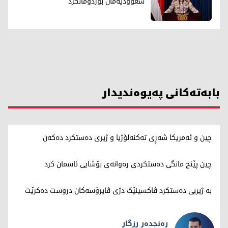
سعوودیەمان بۆردومانکرد
بابەتەکانی پەیوەندیدار
چین و ئەمریکا شەڕی تەکنەلۆژیا و ژیری دەستکرد دەکەن
چین پێنج مانگی دەستکردی رەوانەی بۆشایی ئاسمان کرد
بە ژیریی دەستکرد ڤاکسینێک دژی ڤایرۆسەکان دروست دەکرێت
رەنجدەر رزگار