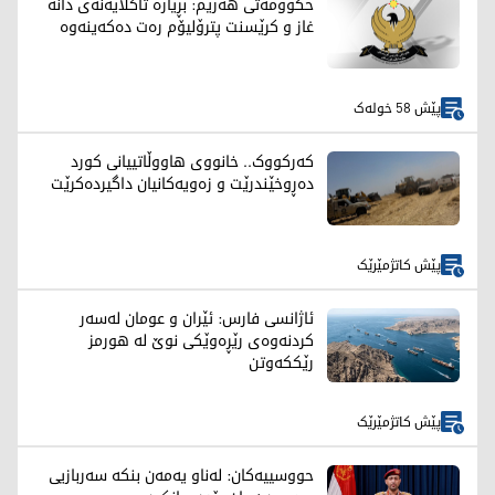
حکوومەتی هەرێم: بڕیارە تاکلایەنەی دانە
غاز و کرێسنت پترۆلیۆم رەت دەکەینەوە
پێش 58 خولەک
کەرکووک.. خانووی هاووڵاتییانی کورد
دەڕوخێندرێت و زەویەکانیان داگیردەکرێت
پێش کاتژمێرێک
ئاژانسی فارس: ئێران و عومان لەسەر
کردنەوەی رێڕەوێکی نوێ لە هورمز
رێککەوتن
پێش کاتژمێرێک
حووسییەکان: لەناو یەمەن بنکە سەربازیی