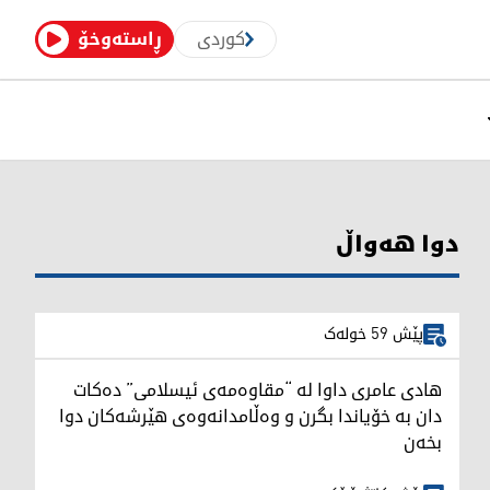
کوردی
ڕاستەوخۆ
دوا هەواڵ
پێش 59 خولەک
هادی عامری داوا لە “مقاوەمەی ئیسلامی” دەکات
دان بە خۆیاندا بگرن و وەڵامدانەوەی هێرشەکان دوا
بخەن