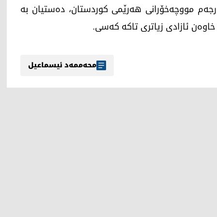
جەم مووچەخۆرانی هەرێمی کوردستان، دەستیان بە
خاوەن ئازادی زیاتری تاکە کەسی.
محەممەد ئیسماعیل