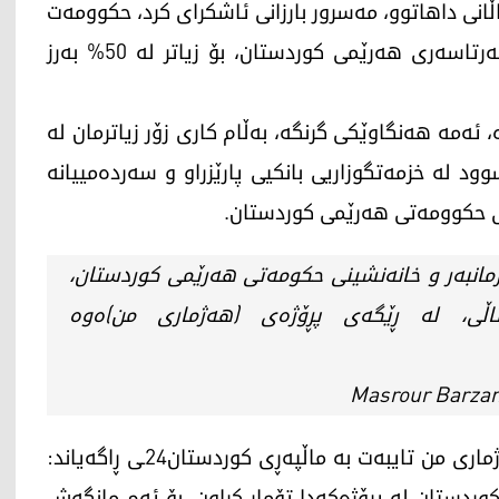
انی داهاتوو، مەسرور بارزانی ئاشکرای کرد، حکوومەت
تا کۆتاییی ساڵی 2028، خزمەتگوزاریی بانکی لە سەرتاسەری هەرێمی کوردستان، بۆ زیاتر لە 50% بەرز
ەمە هەنگاوێکی گرنگە، بەڵام کاری زۆر زیاترمان لە
ود لە خزمەتگوزاریی بانکیی پارێزراو و سەردەمییانە
می حکوومەتی هەرێمی کوردستان.
رمانبەر و خانەنشینی حکومەتی هەرێمی کوردستان،
اڵی، لە ڕێگەی پڕۆژەی (هەژماری من)ەوە
سێشەممە 30ـی ئەیلوولی 2025، تیمی پرۆژەی هەژماری من تایبەت بە ماڵپەڕی کوردستان24ـی ڕاگەیاند:
ر لە هەرێمی کوردستان لە پرۆژەکەدا تۆمار کراون، بۆ ئەم مانگەش