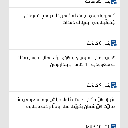
پێش کاتژمێرێک
کەمبوونەوەی چەک لە ئەمریکا؛ ترەمپ فەرمانی
لێکۆڵینەوەی بەپەلە دەدات
پێش 8 کاتژمێر
هاوپەیمانی عەرەبی: بەهۆی بۆردومانی حوسییەکان
لە سعوودیە 11 کەس برینداربوون
پێش 9 کاتژمێر
عێراق هێزەکانی خستە ئامادەباشیەوە، سعوودیەش
دەڵێت هێرشمان بکرێتە سەر وەڵام دەدەینەوە
پێش 10 کاتژمێر