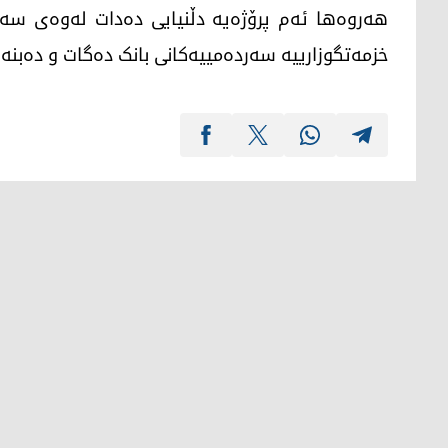
هەروەها ئەم پرۆژەیە دڵنیایی دەدات لەوەی سەر
خزمەتگوزارییە سەردەمییەکانی بانک دەگات و دەبنە 