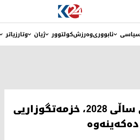
یاسی
ئابووری
وەرزش
کولتوور
ژیان
وتار
زیاتر
مەسرور بارزانی: تا کۆتایی ساڵی 2028، خزمەتگوزاریی