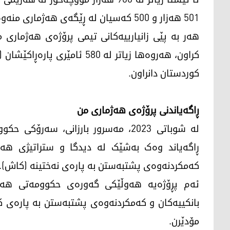
501 هەزار و 500 کەسیان لە ڕێگەی هەژماری منەوە مووچەی مانگی حەوت وەردەگرن.
کوردستان دانراون.
ڕاگەیاندنی پرۆژەی هەژماری من
لە شوباتی 2023، مەسرور بارزانی، س
ڕاگەیاند وەک بەشێک لە دیدگا و ستراتیژی هەرێ
کەمکردنەوەی پشتبەستن بە پارەی نەختینە (کاش).
ئەم پڕۆژەیە هەوڵێکی گەورەی حکوومەتی هەرێمی
بانکییەکان و کەمکردنەوەی پشتبەستن بە پارەی ک
مۆدێرن.