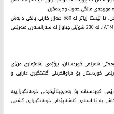
هەر بە پێی زانیارییەکانی تیمی پرۆژەی هەژماری من، تا ئێستا زیاتر لە 580 هەزار کارتی بانکی دابەش
کراون، هەروەها زیاتر لە 580 ئامێری پارەڕاکێشان (ATM)، لە 200 شوێنی جیاواز لە سەرانسەری هەرێمی
ەرۆکی حکوومەتی هەرێمی کوردستان، پرۆژەی (هەژماری من)ی
می کوردستان بۆ فراوانکردنی گشتگیری دارایی و
 کوردستانە بۆ بەدیجیتاڵیکردنی خزمەتگوزارییە
اش، بە ئاراستەی گەشەپێدانی خزمەتگوزاری گشتیی