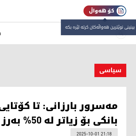
کۆ هەواڵ
 بینینی نوێترین هەواڵەکان کرتە لێرە بکە
س
سیاسی
بانکی بۆ زیاتر لە 50% بەرز دەکەینەوە
2025-10-01 21:18