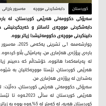
کوردستان
دابەشکردنی مووچە
مەسرور بارزانی
سەرۆکی حکوومەتی هەرێمی کوردستان، لە بارەی
دابەشکردنی مووچەی ئاسانتر و خەرجکردنیشی خ
دابینکردنی مووچەی حکوومەتیشدا زیاتر بووە.
چوارشەممە 1ـی 
بارەی پرۆژەی هەژماری من، پەیامێکی بڵاو کردەوە.
لە پەیامەکەدا هاتووە، خۆشحاڵم کە دەبینم زیات
هەرێمی کوردستان، ئێستا مووچەکانیان بە شێوەی 
بەشدارن لە پرۆژەی هەژماری من.
سەرۆکی حکوومەتی هەرێمی کوردستان، دەڵێت: لە 
هەرێمی کوردستان لە
کوردستان هەیە، لە کەمتر لە 5%ـەوە بووە بە زیاتر لە 15%.