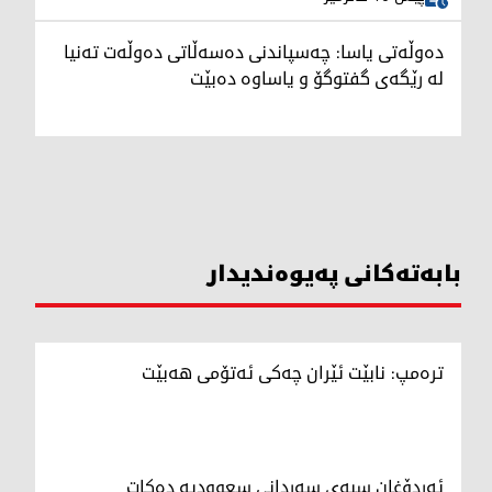
دەوڵەتی یاسا: چەسپاندنی دەسەڵاتی دەوڵەت تەنیا
لە رێگەی گفتوگۆ و یاساوە دەبێت
بابەتەکانی پەیوەندیدار
ترەمپ: نابێت ئێران چەکی ئەتۆمی هەبێت
ئەردۆغان سبەی سەردانی سعوودیە دەکات