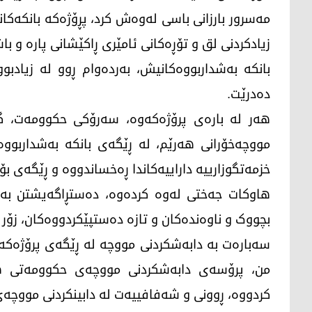
مەسرور بارزانی باسی لەوەش کرد، پڕۆژەکە بانکەکان
زیادکردنی لق و تۆڕەکانی ئامێری ڕاکێشانی پارە و با
بانکە بەشداربووەکانیش، بەردەوام ڕوو لە زیادب
دەدرێت.
هەر لە بارەی پرۆژەکەوە، سەرۆکی حکوومەت، گوت
مووچەخۆرانی هەرێم، لە ڕێگەی بانکە بەشداربوو
خزمەتگوزارییە داراییەکاندا ڕەخساندووە و ڕێگەی ب
هاوکات جەختی لەوە کردەوە، دەستڕاگەیشتن بە مت
بچووک و ناوەندەکان و تازە دەستپێکردووەکان، زۆر 
سەبارەت بە دابەشکردنی مووچە لە ڕێگەی پرۆژەکەو
من، پرۆسەی دابەشکردنی مووچەی حکوومەتی هەر
کردووە، ڕوونی و شەفافییەت لە دابینکردنی مووچەی