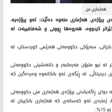
هەژماری من
 پرۆژەی هەژماری منەوە دەڵێت: ئەو پرۆژەیە،
ێراتر کردووە، هەروەها ڕوونی و شەفافییەت لە
تشرینی یەکەمی 2025، مەسرور بارزانی، سەرۆکی حکوومەتی هەرێمی کوردستان، لە
ر لە نیو ملیۆن فەرمانبەر و خانەنشینی حکوومەتی
دیجیتاڵی، لە ڕێگەی ئەو بانکانەوە وەردەگرن کە
دوای ڕاگەیاندنی پرۆژەی هەژماری منی حکوومەتی
 ساڵی 2023ـەوە تا ئێستا، ژمارەی ئەو کەسانەی کە هەژماری بانکییان لە