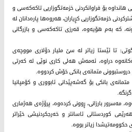
ی هانداوە بۆ فراوانکردنی خزمەتگوزاریی تاکەکەسی و
شترکردنی خزمەتگوزاریی کڕیاران، هەروەها پارەدانان لە
وونە، کە بەم هۆیەوە، قەرزی تاکەکەسی و بازرگانی
ی: تا ئێستا زیاتر لە سێ ملیار دۆلاری مووچەی
ەکانەوە دراوە، ئەمەش هەلی کاری نوێی لە کەرتی
ۆ دروستبوونی متمانەی بانکی خۆش کردووە.
مانەی بانکی بۆ گەشەپێدانی ئابووری و کۆمپانیا
گرنگە.
ە، مەسرور بارزانی، ڕوونی کردەوە، پرۆژەی هەژماری
ێمی کوردستانی ئاسانتر و خەرجکردنیشی خێراتر
 حکوومەتیشدا زیاتر بووە.