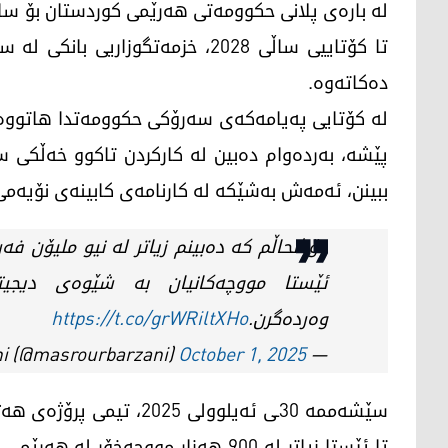
لە بارەی پلانی حکوومەتی هەرێمی کوردستان بۆ ساڵ
دەکاتەوە.
لە کۆتایی پەیامەکەی سەرۆکی حکوومەتدا هاتووە، ئ
پێشە، بەردەوام دەبین لە کارکردن تاکوو خەڵکی سو
ببینن، ئەمەش بەشێکە لە کارنامەی کابینەی نۆیە
خۆشحاڵم کە دەبینم زیاتر لە نیو ملیۆن فە
ئێستا مووچەکانیان بە شێوەی دیجیت
وەردەگرن.
https://t.co/grWRiltXHo
October 1, 2025
— Masrour Barzani (@masrourbarzani)
تا ئێستا زیاتر لە 900 هەزار مووچەخۆ