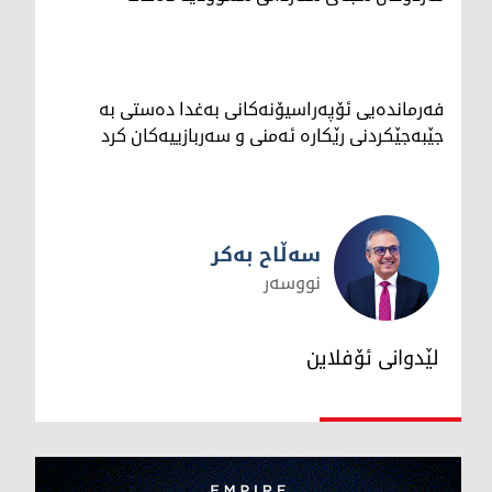
فەرماندەیی ئۆپەراسیۆنەکانی بەغدا دەستی بە
جێبەجێکردنی رێکارە ئەمنی و سەربازییەکان کرد
سەڵاح بەکر
نووسەر
سەڵاح بەکر
لێدوانی ئۆفلاین