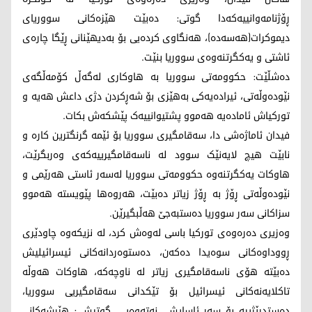
ڕۆژنامەوانییەکەدا گوتی: دەبێت هێزەکانی سووریای
دیموکرات(هەسەدە)، هەنگاوی کردەیی بۆ بەدیهێنانی ڕێگا چارەی
ئاشتی و یەکگرتنەوەی سووریا بنێت.
دەشڵێت: حکوومەتی سووریا بە هاوکاری لەگەڵ کۆمەڵگەی
نێودەوڵەتی، ئیرادەیەکی بەهێزی بۆ شەڕکردن دژی داعش هەیە و
تورکیاش ئامادەیە هەموو پشتیوانییەک پێشکەش بکات.
فیدان ئاماژەشی دا، سەقامگیری سووریا بۆ ئێمە گرنگترین کارە و
نابێت هیچ لایەنێک سوود لە ناسەقامگیرییەکەی وەربگرێت،
هاوکات یەکگرتنەوە حکوومەتی سووریا لەسەر ئاستی هەرێمی و
نێودەوڵەتی ڕۆژ بە ڕۆژ زیاتر دەبێت، هەروەها پێویستە هەموو
سزاکانی سەر سووریا دەستبەجێ هەڵبگیرێن.
وەزیری دەرەوەی تورکیا باسی لەوەش کرد، لە نزیکەوە چاودێری
ڕووداوەکانی سوەیدا دەکەن، دەستوەردانەکانی ئیسرائیلیش
دەبێتە هۆی ناسەقامگیری زیاتر لە ناوچەکە، هاوکات هەوڵە
تاکلایەنەکانی ئیسرائیل بۆ تێکدانی سەقامگیریی سووریا،
دەستدرێژییە بۆ سەر ئاسایشی نەتەوەیی. گوتیشی: هێرشەکانی