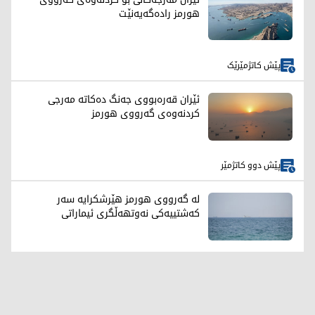
هورمز رادەگەیەنێت
پێش کاتژمێرێک
ئێران قەرەبووی جەنگ دەکاتە مەرجی
کردنەوەی گەرووی هورمز
پێش دوو کاتژمێر
لە گەرووی هورمز هێرشکرایە سەر
کەشتییەکی نەوتهەڵگری ئیماراتی