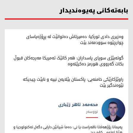
بابەتەکانی پەیوەندیدار
وەزیری دادی تورکیا: دەمیرتاش دەتوانێت لە پڕۆژەیاسای
چوارچێوە سوودمەند بێت
گوتەبێژی سوپای پاسداران: هەر کاتێک ئەمریکا مەرجەکان قبوڵ
بکات گەرووی هورمز دەکرێتەوە
راوێژکارێکی خامنەیی: پاکستان بێلایەن نییە و نابێت چیدیکە
نێوەندگیر بێت
محەمەد تاهر زێبارى
نووسەر
محەمەد تاهر زێبارى
پەیمانا رۆژهەلاتا ناڤەراست یا نى: دەما شیانێن دارایى دگەل تەکنولوجیا و
هێزا ئەتومى کۆم دبن