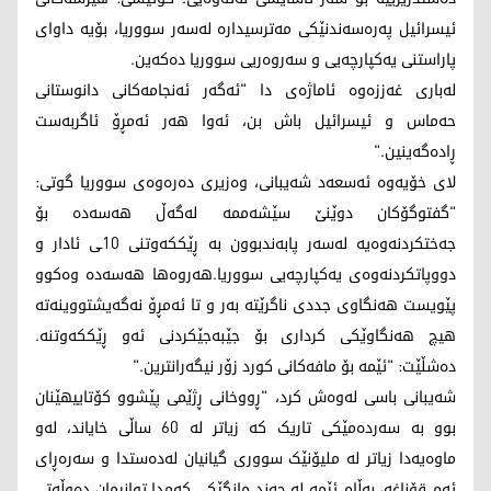
ئیسرائیل پەرەسەندنێکی مەترسیدارە لەسەر سووریا، بۆیە داوای
پاراستنی یەکپارچەیی و سەروەریی سووریا دەکەین.
لەباری غەززەوە ئاماژەی دا "ئەگەر ئەنجامەکانی دانوستانی
حەماس و ئیسرائیل باش بن، ئەوا هەر ئەمڕۆ ئاگربەست
ڕادەگەینین."
لای خۆیەوە ئەسعەد شەیبانی، وەزیری دەرەوەی سووریا گوتی:
"گفتوگۆکان دوێنێ سێشەممە لەگەڵ هەسەدە بۆ
جەختکردنەوەیە لەسەر پابەندبوون بە ڕێککەوتنی 10ـی ئادار و
دووپاتکردنەوەی یەکپارچەیی سووریا.هەروەها هەسەدە وەکوو
پێویست هەنگاوی جددی ناگرێتە بەر و تا ئەمڕۆ نەگەیشتووینەتە
هیچ هەنگاوێکی کرداری بۆ جێبەجێکردنی ئەو ڕێککەوتنە.
دەشڵێت: "ئێمە بۆ مافەکانی کورد زۆر نیگەرانترین."
شەیبانی باسی لەوەش کرد، "ڕووخانی ڕژێمی پێشوو کۆتاییهێنان
بوو بە سەردەمێکی تاریک کە زیاتر لە 60 ساڵی خایاند، لەو
ماوەیەدا زیاتر لە ملیۆنێک سووری گیانیان لەدەستدا و سەرەڕای
ئەم قۆناغە، بەڵام ئێمە لە چەند مانگێکی کەمدا توانیمان دەوڵەتی