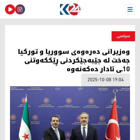
Open Menu
سیاسی
وەزیرانی دەرەوەی سووریا و تورکیا
جەخت لە جێبەجێکردنی ڕێککەوتنی
10ـی ئادار دەکەنەوە
2025-10-08 19:04