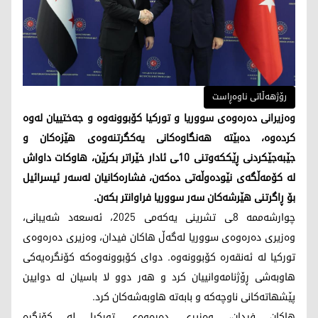
رۆژهەڵاتی ناوەڕاست
وەزیرانی دەرەوەی سووریا و تورکیا کۆبوونەوە و جەختییان لەوە
کردەوە، دەبێتە هەنگاوەکانی یەکگرتنەوەی هێزەکان و
جێبەجێکردنی ڕێککەوتنی 10ـی ئادار خێراتر بکرێن، هاوکات داواش
لە کۆمەڵگەی نێودەوڵەتی دەکەن، فشارەکانیان لەسەر ئیسرائیل
بۆ ڕاگرتنی هێرشەکان سەر سووریا فراوانتر بکەن.
چوارشەممە 8ـی تشرینی یەکەمی 2025، ئەسعەد شەیبانی،
وەزیری دەرەوەی سووریا لەگەڵ هاکان فیدان، وەزیری دەرەوەی
تورکیا لە ئەنقەرە کۆبوونەوە. دوای کۆبوونەوەکە کۆنگرەیەکی
هاوبەشی ڕۆژنامەوانییان کرد و هەر دوو لا باسیان لە دوایین
پێشهاتەکانی ناوچەکە و بابەتە هاوبەشەکان کرد.
هاکان فیدان، وەزیری دەرەوەی تورکیا لە کۆنگرە