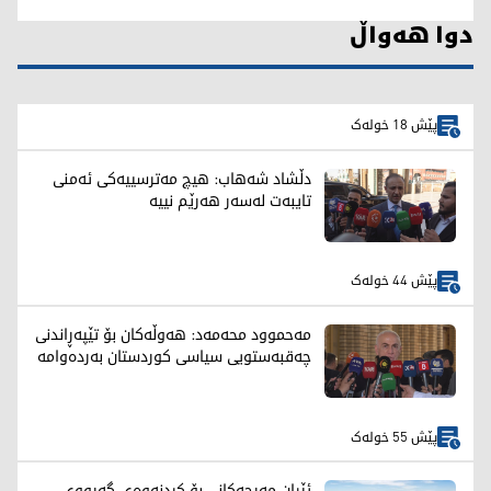
دوا هەواڵ
پێش 18 خولەک
دڵشاد شەهاب: هیچ مەترسییەکی ئەمنی
تایبەت لەسەر هەرێم نییە
پێش 44 خولەک
مەحموود محەمەد: هەوڵەکان بۆ تێپەڕاندنی
چەقبەستویی سیاسی کوردستان بەردەوامە
پێش 55 خولەک
ئێران مەرجەکانی بۆ کردنەوەی گەرووی