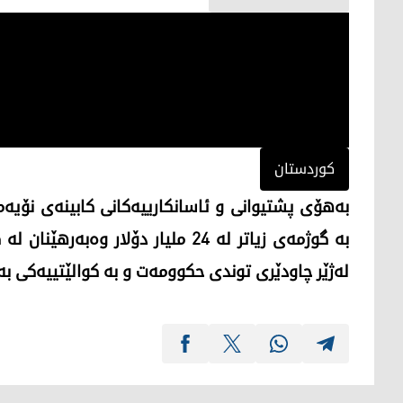
کوردستان
بە گوژمەی زیاتر لە 24 ملیار دۆلار 
لەژێر چاودێری توندی حکوومەت و بە کوالێتییەکی بە