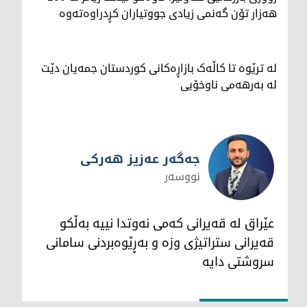
هەزار تۆن گەنمی زیادی جووتیاران کڕدراوەتەوە
لە ترێوە تا کاڵەک بازاڕەکانی کوردستان جمەیان دێت
لە بەرهەمی ناوخۆیی
جەگەر عەزیز هەرکی
نووسەر
جەگەر عەزیز هەرکی
عێراق لە قەیرانی کەمی نەوتدا نییە بەڵکو
قەیرانی ستراتیژی وزە و بەڕێوەبردنی سامانی
سروشتی دایە