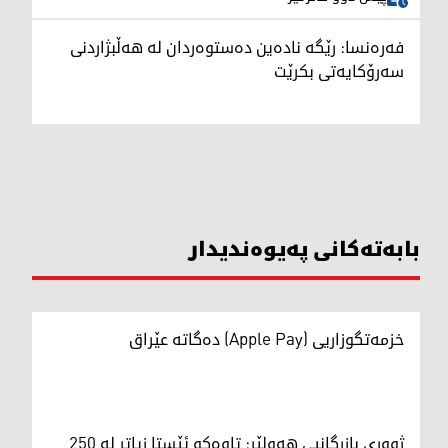
فەرەنسا: رێگە نادەین دەستوەردان لە هەڵبژاردنی
سەرۆکایەتی بکرێت
بابەتەکانی پەیوەندیدار
خزمەتگوزاریی (Apple Pay) دەگاتە عێراق
ژووری بازرگانیی هەولێر: تاوەکو ئێستا زیاتر لە 250