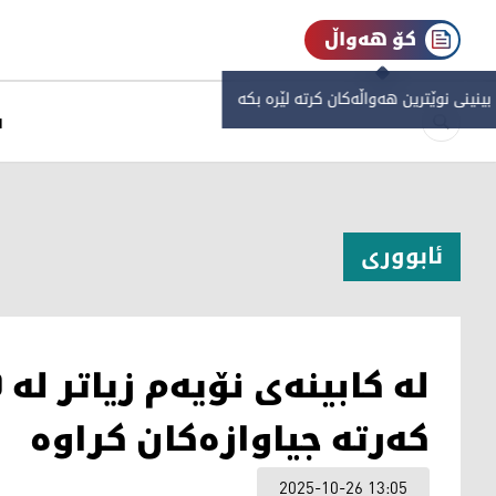
کۆ هەواڵ
 بینینی نوێترین هەواڵەکان کرتە لێرە بکە
س
ئابووری
کەرتە جیاوازەکان کراوە
2025-10-26 13:05