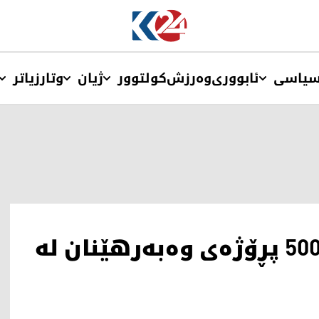
یاسی
ئابووری
وەرزش
کولتوور
ژیان
وتار
زیاتر
لە کابینەی نۆیەم زیاتر لە 500 پڕۆژەی وەبەرهێنان لە