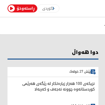
کوردی
ڕاستەوخۆ
دوا هەواڵ
پێش 27 خولەک
نزیکەی 100 هەزار زیارەتکار لە رێگەی هەرێمی
کوردستانەوە چوونە نەجەف و کەربەلا