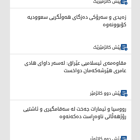
پێش کاتژمێرێک
زەیدی و سەرۆکی دەزگای هەوڵگریی سعوودیە
کۆبوونەوە
پێش کاتژمێرێک
مقاوەمەی ئیسلامیی عێراق: لەسەر داوای هادی
عامری هێرشەکەمان دواخست
پێش دوو کاتژمێر
رووسیا و ئیمارات جەخت لە سەقامگیری و ئاشتیی
رۆژهەڵاتی ناوەڕاست دەکەنەوە
پێش دوو کاتژمێر