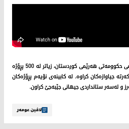
بەهۆی پشتیوانی و ئاسانکارییەکانی کابینەی نۆیەمی حکوومەتی هەرێمی کوردستان، زیاتر لە 500 پڕۆژە
وەبەرهێنان لە کەرتە جیاوازەکان کراوە. لە کابینەی نۆیەم پڕۆژەکان
رز و لەسەر ستانداردی جیهانی جێبەجێ کراون.
لاڤین عومەر