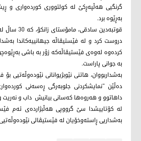
گرنگیی هەڵپەڕکێ لە کولتووری کوردەواری و ڕیش
بەڕێوە برد.
قوتبەدین ساد
کردەوە لەوەی فێستیڤاڵەکە زۆر بە باشی بەڕێوەچو
بە جوانی پاراست.
بەشداربووان، هاتنی نێوبژیوانانی نێودەوڵەتیی ب
دەڵێن "نمایشکردنی جلوبەرگی ڕەسەنی کوردەوار
داهاتوو و هەروەها کەسانی بیانیش داب و نەریت و
لە کۆتاییشدا سێ گرووپی هەڵبژاردەی ئەم فێست
بەشداریی ڕاستەوخۆیان لە فێستیڤالی نێودەوڵەتیی ه