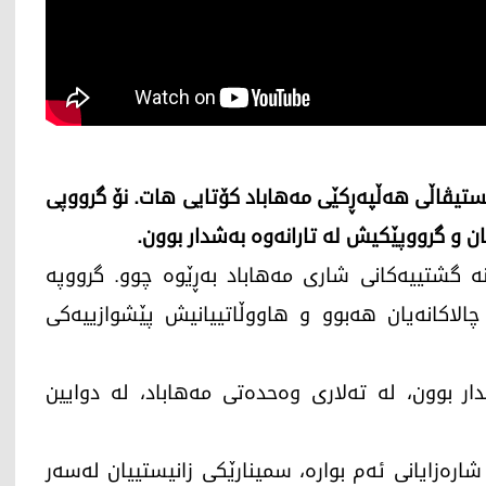
ستیڤاڵی هەڵپەڕکێی مەهاباد کۆتایی هات. نۆ گرووپی
ن و گرووپێکیش لە تارانەوە بەشدار بوون.
گشتییەکانی شاری مەهاباد بەڕێوە چوو. گرووپە
 چالاکانەیان هەبوو و هاووڵاتییانیش پێشوازییەکی
ر بوون، لە تەلاری وەحدەتی مەهاباد، لە دوایین
رەزایانی ئەم بوارە، سمینارێکی زانیستییان لەسەر