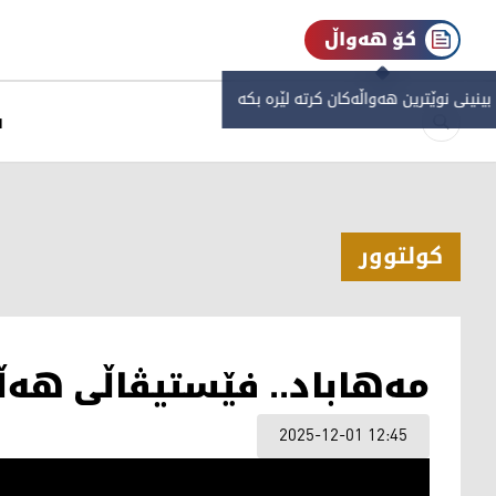
کۆ هەواڵ
 بینینی نوێترین هەواڵەکان کرتە لێرە بکە
س
كولتوور
مەهاباد.. فێستیڤاڵی هەڵ
2025-12-01 12:45