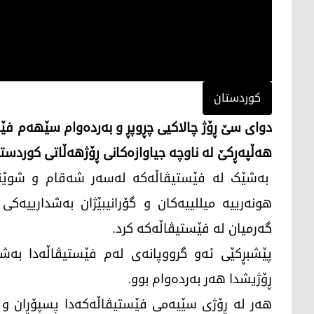
کوردستان
دوای سێ ڕۆژ چالاکیی چڕوپڕ و بەردەوام سێهەم فێ
هەڵپەڕکێ لە ناوچە جیاوازەکانی ڕۆژهەڵاتی کوردستا
بەشێک لە فێستیڤاڵەکە لەسەر شەقام و شوێنە 
هونەرییە میللییەکان و گۆرانیبێژان بەشدارییەکی
گەرمیان لە فێستیڤاڵەکە کرد.
پێشبڕکێی ئەو گرووپانەی لەم فێستیڤاڵەدا بەشدا
ڕۆژیشدا هەر بەردەوام بوو.
هەر لە ڕۆژی سێیەمی فێستیڤاڵەکەدا پسپۆڕان و شا