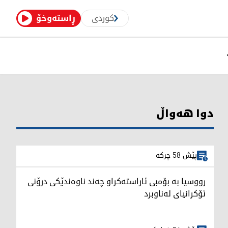
کوردی
ڕاستەوخۆ
دوا هەواڵ
پێش 58 چرکە
رووسیا بە بۆمبی ئاراستەکراو چەند ناوەندێکی درۆنی
ئۆکرانیای لەناوبرد