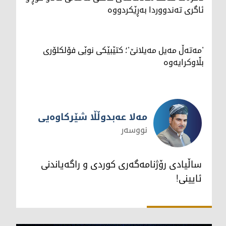
ئاگری تەندووردا بەڕێکردووە
'مەتەڵ مەیل مەیلانێ'؛ کتێبێکی نوێی فۆلکلۆری
بڵاوکرایەوە
مەلا عه‌بدوڵڵا شێرکاوەیی
نووسەر
مەلا عه‌بدوڵڵا شێرکاوەیی
ساڵیادی رۆژنامەگەری کوردی و راگەیاندنی
ئایینی!