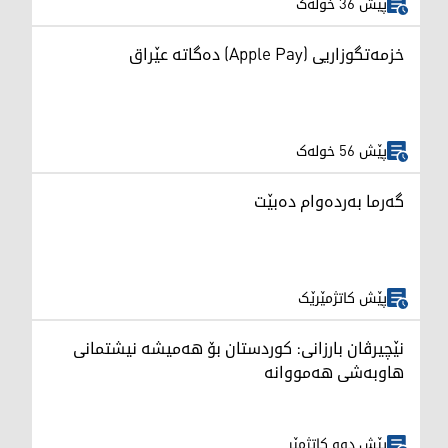
پێش 36 خولەک
خزمەتگوزاریی (Apple Pay) دەگاتە عێراق
پێش 56 خولەک
گەرما بەردەوام دەبێت
پێش کاتژمێرێک
نێچیرڤان بارزانی: کوردستان بۆ هەمیشە نیشتمانی
هاوبەشی هەمووانە
پێش دوو کاتژمێر