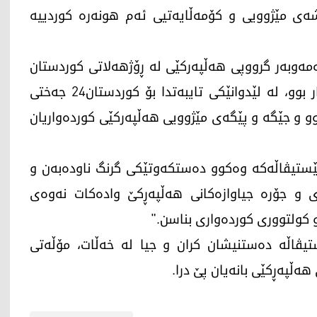
ەی مێژوویی و کۆمەڵایەتیی ئەم هونەرە کوردییە
قی، مامۆستای زانکۆ، کە 30 ساڵ لەمەوبەر گرووپی هەڵپەرکێی لە ڕۆژهەلاتی کوردستان
دروست کرد و لە فێستیڤاڵە جیهانییەکاندا بەشدار بوو، لە لێدوانێکی تایبەتدا بۆ کوردستان24 جەختی
و و جێگە و پێگەی مێژوویی هەڵپەرکێی کوردەواریان
ۆ فێستیڤاڵەکە وەکوو دەستکەوتێکی گرنگ ناودەبەن و
ی و جۆرە جیاوازەکانی هەڵپەڕکێ وادەکات نەوەی
 کولتووری کوردەواری بناسن."
یڤاڵە دەستنیشان کران و جیا لە خەڵات، مۆڵەتی
ەڵپەڕکێی بانەیان پێ درا.