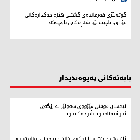
گوتەبێژی فەرماندەی گشتیی هێزە چەکدارەکانی
عێراق: ناچینە نێو شەڕەکانی ناوچەکە
بابەتەکانی پەیوەندیدار
ئیحسان موفتی مێژووی هەولێر لە رێگەی
ئەرشیفنامەوە بڵاودەکاتەوە
ئافرەتە حەفتا ساڵانەکەی خانکێ تەمەنی لەناو قوڕ و