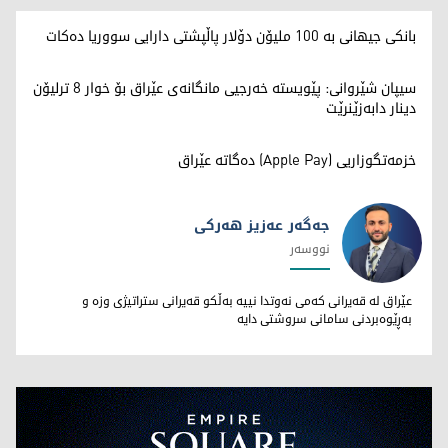
بانکی جیهانی بە 100 ملیۆن دۆلار پاڵپشتی دارایی سووریا دەکات
سیپان شێروانی: پێویستە خەرجیی مانگانەی عێراق بۆ خوار 8 ترلیۆن
دینار دابەزێنرێت
خزمەتگوزاریی (Apple Pay) دەگاتە عێراق
جەگەر عەزیز هەرکی
نووسەر
جەگەر عەزیز هەرکی
عێراق لە قەیرانی کەمی نەوتدا نییە بەڵکو قەیرانی ستراتیژی وزە و
بەڕێوەبردنی سامانی سروشتی دایە