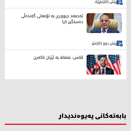
پێش کاتژمێرێک
ئەحمەد جبووری بە تۆمەتی گەندەڵی
دەستگیر کرا
پێش دوو کاتژمێر
ڤانس: متمانە بە ئێران ناکەین
بابەتەکانی پەیوەندیدار