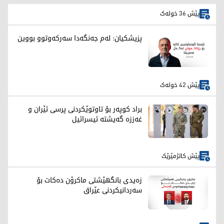
پێش 36 خولەک
پزیشکیان: لەم جەنگەدا سەرکەوتوو بووین
پێش 42 خولەک
براد کوپەر بۆ تاوتوێکردنی پرسی ئێران و
غەززە گەیشتە ئیسرائیل
پێش کاتژمێرێک
زەیدی بانگهێشتی ماکرۆن دەکات بۆ
سەردانیکردنی عێراق