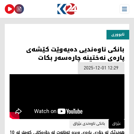
Open Menu
ئابووری
بانکی ناوەندیی دەیەوێت کێشەی
پارەی نەختینە چارەسەر بکات
2025-12-01 12:29
عێراق
بانکی ناوەندی عێراق
هەندێک لە جۆری پارەی وردە تەنانەت لە جۆرەکانی کەمتر لە 10