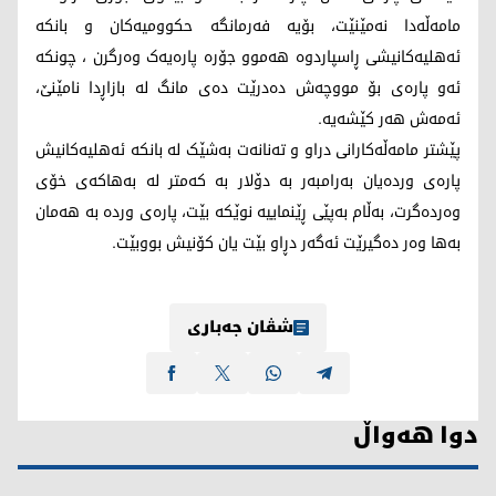
مامەڵەدا نەمێنێت، بۆیە فەرمانگە حکوومیەکان و بانکە
ئەهلیەکانیشی ڕاسپاردوە هەموو جۆرە پارەیەک وەرگرن ، چونکە
ئەو پارەی بۆ مووچەش دەدرێت دەی مانگ لە بازاڕدا نامێنێ،
ئەمەش هەر کێشەیە.
پێشتر مامەڵەکارانی دراو و تەنانەت بەشێک لە بانکە ئەهلیەکانیش
پارەی وردەیان بەرامبەر بە دۆلار بە کەمتر لە بەهاکەی خۆی
وەردەگرت، بەڵام بەپێی ڕێنماییە نوێکە بێت، پارەی وردە بە هەمان
بەها وەر دەگیرێت ئەگەر دڕاو بێت یان کۆنیش بووبێت.
شڤان جەباری
دوا هەواڵ