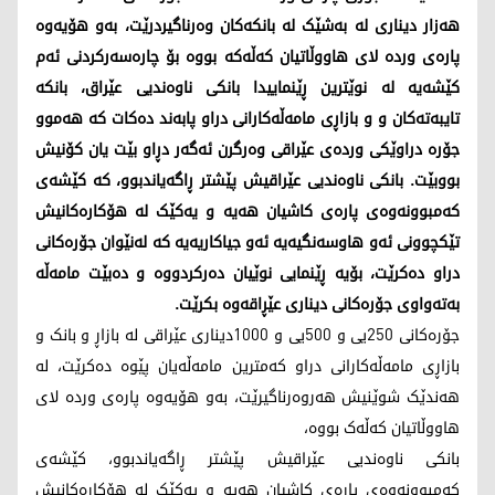
هەزار دیناری لە بەشێک لە بانکەکان وەرناگیردرێت، بەو هۆیەوە
پارەی وردە لای هاووڵاتیان کەڵەکە بووە بۆ چارەسەرکردنی ئەم
کێشەیە لە نوێترین ڕێنماییدا بانکی ناوەندیی عێراق، بانکە
تایبەتەکان و و بازاڕی مامەڵەکارانی دراو پابەند دەکات کە هەموو
جۆرە دراوێکی وردەی عێراقی وەرگرن ئەگەر دڕاو بێت یان کۆنیش
بووبێت. بانکی ناوەندیی عێراقیش پێشتر ڕاگەیاندبوو، کە کێشەی
کەمبوونەوەی پارەی کاشیان هەیە و یەکێک لە هۆکارەکانیش
تێکچوونی ئەو هاوسەنگیەیە ئەو جیاکاریەیە کە لەنێوان جۆرەکانی
دراو دەکرێت، بۆیە ڕێنمایی نوێیان دەرکردووە و دەبێت مامەڵە
بەتەواوی جۆرەکانی دیناری عێڕاقەوە بکرێت.
جۆرەکانی 250یی و 500یی و 1000دیناری عێراقی لە بازاڕ و بانک و
بازاڕی مامەڵەکارانی دراو کەمترین مامەڵەیان پێوە دەکرێت، له
هەندێک شوێنیش هەروەرناگیرێت، بەو هۆیەوە پارەی وردە لای
هاووڵاتیان کەڵەک بووە،
بانکی ناوەندیی عێراقیش پێشتر ڕاگەیاندبوو، کێشەی
کەمبوونەوەی پارەی کاشیان هەیە و یەکێک لە هۆکارەکانیش