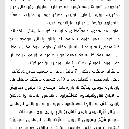
تێکچوونی ئەو هاوسەنگیەیە کە جیاکاری لەنێوان جۆرەکانی دراو
دەکرێت، بۆیە ڕێنمایی نوێیان دەرکردووە و دەبێت مامەڵە
بەتەواوی جۆرەکانی دیناری عێڕاقەوە بکرێت.
ئەنوار موسەوی، مامەڵەکاری دراو بە کوردستان24ـی ڕاگەیاند،
دابینکردنی هەر جۆرە پارەیەک لە پێناو پێدانی مووچە هیچ
کێشەیەکی نییە و دەبێت لە بازاڕەکانیش خاوەن دوکانەکان هاوکار
بن ، تەنیا یەک کێشەیەک هەیە ئەو پارە وردانە زۆربەی دڕاوە یان
کۆن بووە ، ئەویش دەبێت ڕێنمایی وردتری بۆ دەربکرێت.
لە عێراق مانگانە نزیکەی 7 ترلیۆن دینار بۆ مووچە خەرج دەکرێت ،
بانکی ناوەندیش ڕاگەیاندووە تا 10ی هەموو مانگێک مامەڵە بەو
پارەیەوە کۆتایی پێدێت لە بازارەکاندا، نزیکەی 15 ترلیۆن دیناریش
لە لایەن هاووڵاتیانەوە هەڵگیراوە ، هەموو ئەمانە وا دەکەن
پارەی کاش لە بازاڕدا کەمبێتەوە ، بۆیە ناو بە ناو بانکی ناوەندیی
لە پێناو گێڕانەوەی پارەی کاش بۆ بازاڕ بڕیاری نوێ دەردەکات.
حەیدەر شێخ، پسپۆڕی ئابووریی دەڵێت: بانکی ناوەندیی دەیەوێت
کێشەی پارەی کاش چارەسەر بکات و بیانۆی جۆری دراو لە