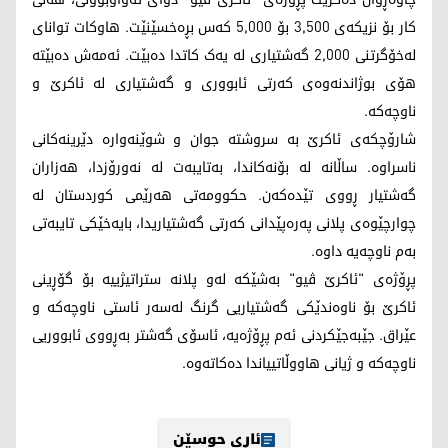
کار بۆ نزیکەی 3,500 بۆ 5,000 کەس بڕەخسێنێت. هاوکات توانای
لەخۆگرتنی 2,000 گەشتیاری لە یەک کاتدا دەبێت. ئەمەش دەبێتە
هۆی بوژاندنەوەی کەرتی ئابووری و گەشتیاری لە ئاکرێ و
ناوچەکە.
شارۆچکەی ئاکرێ بە سروشتە جوان و شوێنەوارە دێرینەکانی
ناسراوە. ساڵانە لە بۆنەکاندا، بەتایبەت لە نەورۆزدا، هەزاران
گەشتیار ڕووی تێدەکەن. حکوومەتی هەرێمی کوردستان لە
چوارچێوەی پلانی پەرەپێدانی کەرتی گەشتیاریدا، بایەخێکی تایبەتی
بەم ناوچەیە داوە.
پڕۆژەی "ئاکرێ ڤیو" بەشێکە لەو پلانە ستراتیژییە بۆ گۆڕینی
ئاکرێ بۆ ناوەندێکی گەشتیاریی گرنگ لەسەر ئاستی ناوچەکە و
عێراق. جێبەجێکردنی ئەم پڕۆژەیە، ئاسۆی گەشتر بەڕووی ئابووریی
ناوچەکە و ژیانی هاووڵاتییاندا دەکاتەوە.
ئاری حوسێن