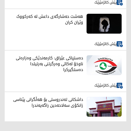
پێش کاتژمێرێک
هەشت حەشارگەی داعش لە کەرکووک
وێران کران
پێش کاتژمێرێک
دەستپاکی عێراق: کارمەندێکی وەزارەتی
ناوخۆ لەکاتی وەرگرتنی بەرتیلدا
دەستگیرکرا
پێش کاتژمێرێک
داشکانی تەندروستی بۆ هەڵگرانی پێناسی
زانکۆی سەلاحەدین راگەیەندرا