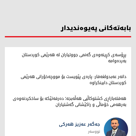
بابەتەکانی پەیوەندیدار
پڕۆسەی کڕینەوەی گەنمی جووتیاران لە هەرێمی کوردستان
بەردەوامە
دانەر عەبدولغەفار: پارەی پێویست بۆ مووچەخۆرانی هەرێمی
کوردستان دابینکراوە
هەفتەبازاڕی کشتوکاڵیی هەڵەبجە؛ دەرفەتێکە بۆ ساخکردنەوەی
بەرهەمی خۆماڵی و راکێشانی گەشتیاران
جەگەر عەزیز هەرکی
نووسەر