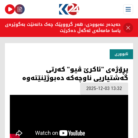
Open Menu
حەیدەر عەبوودی: هەر گرووپێک چەک دانەنێت بەگوێرەی
یاسا مامەڵەی لەگەڵ دەکرێت
ئابووری
پڕۆژەی "ئاکرێ ڤیو" کەرتی
گەشتیاریی ناوچەکە دەبوژێنێتەوە
2025-12-03 13:32