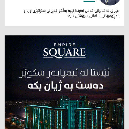
جەگەر عەزیز هەرکی
عێراق لە قەیرانی کەمی نەوتدا نییە بەڵکو قەیرانی ستراتیژی وزە و
بەڕێوەبردنی سامانی سروشتی دایە