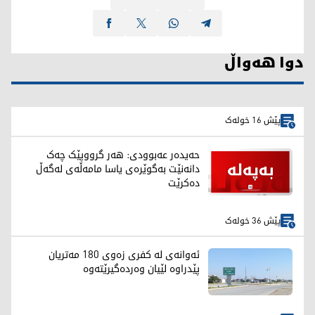
دوا هەواڵ
پێش 16 خولەک
حەیدەر عەبوودی: هەر گرووپێک چەک
دانەنێت بەگوێرەی یاسا مامەڵەی لەگەڵ
دەکرێت
پێش 36 خولەک
ئەوانەی لە کفری زەوی 180 مەتریان
پێدراوە لێیان وەردەگیرێتەوە