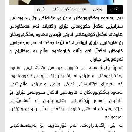
عێراق
یونامی
نەتەوە یەکگرتووەکان
عێراق
تیمی نەتەوە یەکگرتووەکان لە عێراق، قۆناغێکی نوێی هاوبەشیی
ستراتیژیی لەگەڵ حکوومەتی عێراق ڕاگەیاند. ئەم هەنگاوەش
هاوکاتە لەگەڵ کۆتاییهاتنی ئەرکی نێردەی نەتەوە یەکگرتووەکان
بۆ هاریکاریی عێراق (یونامی)، کە تێیدا جەخت لەسەر بەردەوامیی
کارەکان لەگەڵ ئەو وڵاتە کراوەتەوە بەڵام بە میکانیزم و
ئەولەویەتی جیاواز.
ئەمڕۆ پێنجشەممە، 1ـی کانوونی دووەمی 2026، تیمی نەتەوە
یەکگرتووەکان لە عێراق، لە ڕاگەیەنراوێکدا ڕوونی کردووەتەوە،
کە سەرەڕای کۆتاییهاتنی ئەرکی یونامی لە عێراق، بەڵام تیمی
نه‌ته‌وه‌ يه‌كگرتووه‌كان بە هاوبەشیی لەگەڵ حکوومەتی عێراق، بۆ
کارکردن لەسەر ڕێککەوتنی پشتیوانیکردن لە گەشەپێدانی
درێژخایەن، کە لە 25ـی کانوونی یەکەمی ساڵی رابردوو واژۆکرا،
بەردەوامە.
بە پێی ڕاگەیەنراوەکە، ئەم گۆڕانکارییە بۆ بەرجەستەکردنی