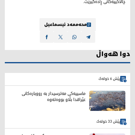
چالاکییەکانی ڕادەگیرێت.
محەممەد ئیسماعیل
دوا هەواڵ
پێش 6 خولەک
ماسییەکی مەترسیدار بە رووبارەکانی
عێراقدا بڵاو بووەتەوە
پێش 33 خولەک