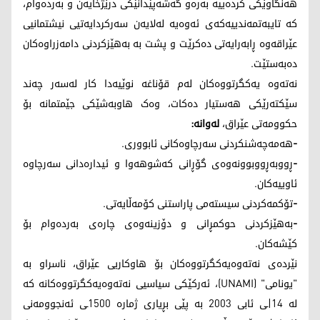
هەنگاوێکی کردەییە بەرەو گەشەپێدانێکی درێژخایەن و بەردەوام،
کە تایبەتمەندییەکەی ئەوەیە لەلایەن سەرکردایەتیی نیشتمانیی
عێراقەوە ڕابەرایەتی دەکرێت و پشت بە بەهێزکردنی دامەزراوەکان
دەبەستێت.
نەتەوە یەکگرتووەکان لەم قۆناغە نوێیەدا کار لەسەر چەند
سێکتەرێکی هەستیار دەکات، وەک هاوبەشێکی جێمتمانە بۆ
حکوومەتی عێراق،
لەوانە:
-
هەمەچەشنکردنی سەرچاوەکانی ئابووری.
-
ڕووبەڕووبوونەوەی گۆڕانی کەشوهەوا و ئیدارەدانی سەرچاوە
ئاوییەکان.
-
تۆکمەکردنی سیستەمی پاراستنی کۆمەڵایەتی.
-
بەهێزکردنی حوکمڕانی و دۆزینەوەی چارەی بەردەوام بۆ
کێشەکان.
نێردەی نەتەوەیەکگرتووەکان بۆ ھاوکاریی عێراق، ناسراو بە
"یونامی" (UNAMI)، ئەرکێکی سیاسیی نەتەوەیەکگرتووەکانە کە
لە 14|ـی ئابی 2003 بە پێی بڕیاری ژمارە 1500ـی ئەنجوومەنی