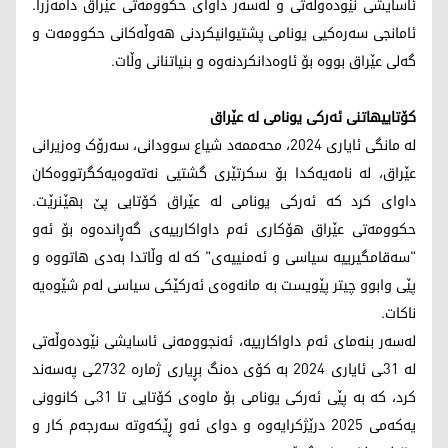
ئاسایشی نێودەوڵەتی و لەسەر داوای حکوومەتی عێراق دامەزرا.
ئامانجی سەرەکیی یونامی پشتیوانیکردنی ھەوڵەکانی حکوومەت و
گەلی عێراق بووە بۆ ئاوەدانکردنەوە و بنیاتنانی وڵات.
کۆتاییهاتنی ئەرکی یونامی لە عێراق
لە مانگی ئایاری 2024، محەممەد شیاع سوودانی، سەرۆک وەزیرانی
عێراق، لە نامەیەکدا بۆ سکرتێری گشتیی نەتەوەیەکگرتووەکان
داوای کرد کە ئەرکی یونامی لە عێراق کۆتایی پێ بھێنرێت.
حکوومەتی عێراق ھۆکاری ئەم داواکارییەی گەڕاندەوە بۆ ئەو
"سەقامگیرییە سیاسی و ئەمنییەی" کە لە وڵاتدا بەدی ھاتووە و
پێی وابوو چیتر پێویست بە مانەوەی ئەرکێکی سیاسی لەم شێوەیە
ناکات.
لەسەر بنەمای ئەم داواکارییە، ئەنجوومەنی ئاسایشی نێودەوڵەتی
لە 31ـی ئایاری 2024 بە کۆی دەنگ بڕیاری ژمارە 2732ـی پەسەند
کرد، کە بە پێی ئەرکی یونامی بۆ ماوەی کۆتایی تا 31ـی کانوونی
یەکەمی 2025 درێژکرایەوە و دوای ئەو ڕێکەوتە سەرجەم کار و