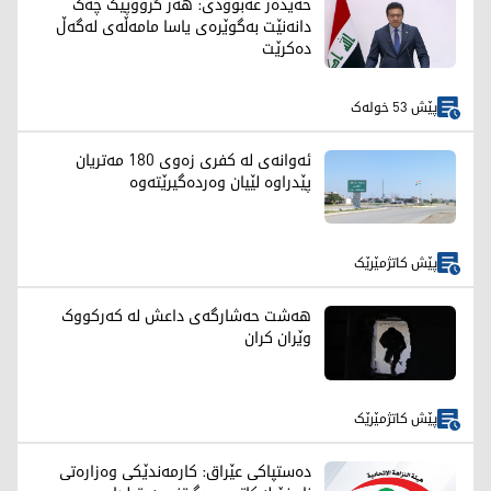
حەیدەر عەبوودی: هەر گرووپێک چەک
دانەنێت بەگوێرەی یاسا مامەڵەی لەگەڵ
دەکرێت
پێش 53 خولەک
ئەوانەی لە کفری زەوی 180 مەتریان
پێدراوە لێیان وەردەگیرێتەوە
پێش کاتژمێرێک
هەشت حەشارگەی داعش لە کەرکووک
وێران کران
پێش کاتژمێرێک
دەستپاکی عێراق: کارمەندێکی وەزارەتی