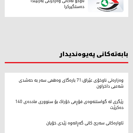
ناوخۆ لەکاتی وەرگرتنی بەرتیلدا
دەستگیرکرا
بابەتەکانی پەیوەندیدار
وەزارەتی ناوخۆی عێراق:71 بارەگای وەهمی سەر بە حەشدی
شەعبی داخراون
رێگری لە گواستنەوەی فۆڕمی خۆراک بۆ سنووری ماددەی 140
دەکرێت
ئاوارەکانی سەرێ کانی گەڕانەوە زێدی خۆیان