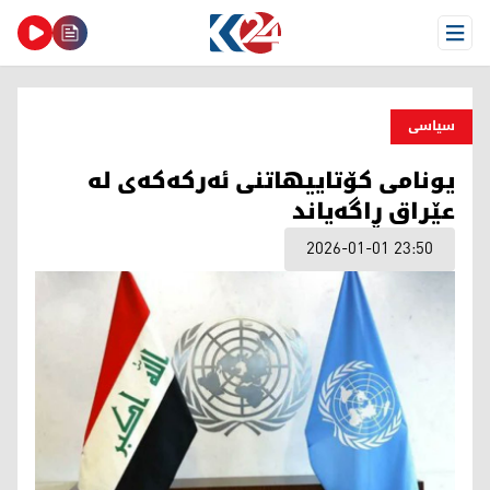
Open Menu
سیاسی
یونامی کۆتاییهاتنی ئەرکەکەی له‌
عێراق ڕاگەیاند
2026-01-01 23:50