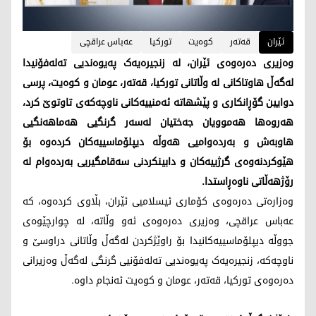
ئێران
قەتەر
کوەیت
تورکیا
عەباس عراقچی
وەزیری دەرەوەی ئێران، لە زنجیرەیەک پەیوەندیی تەلەفۆنیدا
لەگەڵ هاوتاکانی لە وڵاتانی تورکیا، قەتەر، عومان و کوەیت، پرسی
دوایین گۆڕانکاری و پێشهاتە ئەمنییەکانی ناوچەکەی تاوتوێ کرد،
هەروەها هەموویان جەختیان لەسەر گرنگیی هەماهەنگیی
هاوبەش و بەردەوامیی هەوڵە دیپلۆماسییەکان کردەوە بۆ
هێوکردنەوەی گرژییەکان و دابینکردنی سەقامگیریی بەردەوام لە
رۆژهەڵاتی ناوەڕاستدا.
وەزارەتی دەرەوەی کۆماری ئیسلامیی ئێران، بڵاوی کردەوە، کە
عەباس عراقچی، وەزیری دەرەوەی ئەو وڵاتە، لە چوارچێوەی
جووڵە دیپلۆماسییەکانیدا بۆ راوێژکردن لەگەڵ وڵاتانی دراوسێ و
ناوچەکە، زنجیرەیەک پەیوەندیی تەلەفۆنیی گرنگی لەگەڵ وەزیرانی
دەرەوەی تورکیا، قەتەر، عومان و کوەیت ئەنجام داوە.