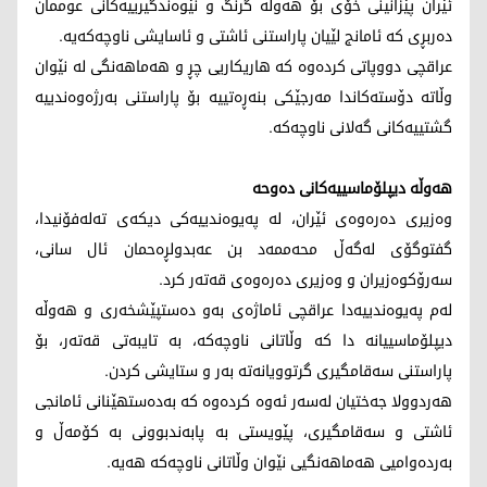
ئێران پێزانینی خۆی بۆ هەوڵە گرنگ و نێوەندگیرییەکانی عوممان
دەربڕی کە ئامانج لێیان پاراستنی ئاشتی و ئاسایشی ناوچەکەیە.
عراقچی دووپاتی کردەوە کە هاریکاریی چڕ و هەماهەنگی لە نێوان
وڵاتە دۆستەکاندا مەرجێکی بنەڕەتییە بۆ پاراستنی بەرژەوەندییە
گشتییەکانی گەلانی ناوچەکە.
هەوڵە دیپلۆماسییەکانی دەوحە
وەزیری دەرەوەی ئێران، لە پەیوەندییەکی دیکەی تەلەفۆنیدا،
گفتوگۆی لەگەڵ محەممەد بن عەبدولڕەحمان ئال سانی،
سەرۆکوەزیران و وەزیری دەرەوەی قەتەر کرد.
لەم پەیوەندییەدا عراقچی ئاماژەی بەو دەستپێشخەری و هەوڵە
دیپلۆماسییانە دا کە وڵاتانی ناوچەکە، بە تایبەتی قەتەر، بۆ
پاراستنی سەقامگیری گرتوویانەتە بەر و ستایشی کردن.
هەردوولا جەختیان لەسەر ئەوە کردەوە کە بەدەستهێنانی ئامانجی
ئاشتی و سەقامگیری، پێویستی بە پابەندبوونی بە کۆمەڵ و
بەردەوامیی هەماهەنگیی نێوان وڵاتانی ناوچەکە هەیە.