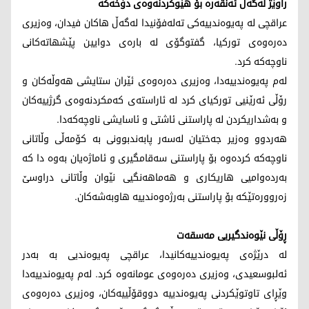
راوێژ لەگەڵ ئەنقەرە بۆ هێوکردنەوەی دۆخەکە
عراقچی لە پەیوەندییەکی تەلەفۆنیدا لەگەڵ هاکان فیدان، وەزیری
دەرەوەی تورکیا، گفتوگۆی لە بارەی دوایین پێشهاتەکانی
ناوچەکە کرد.
لەم پەیوەندییەدا، وەزیری دەرەوەی ئێران ستایشی هەوڵەکان و
رۆڵی ئەرێنیی تورکیای کرد لە ئاراستەی کەمکردنەوەی گرژییەکان
و بەشداریکردن لە پاراستنی ئاشتی و ئاسایشی ناوچەکەدا.
هەردوو وەزیر جەختیان لەسەر پابەندبوونی بە کۆمەڵی وڵاتانی
ناوچەکە کردەوە بۆ پاراستنی سەقامگیری و ئاماژەیان بەوە دا کە
بەردەوامیی هاریکاری و هەماهەنگیی نێوان وڵاتانی دراوسێ
زەروورەتێکە بۆ پاراستنی بەرژەوەندییە هاوبەشەکان.
ڕۆڵی نێوەندگیریی مەسقەت
لە درێژەی پەیوەندییەکانیدا، عراقچی پەیوەندیی بە بەدر
ئەلبوسعیدی، وەزیری دەرەوەی عومانەوە کرد. لەم پەیوەندییەدا
وێڕای تاوتوێکردنی پەیوەندییە دووقۆڵییەکان، وەزیری دەرەوەی