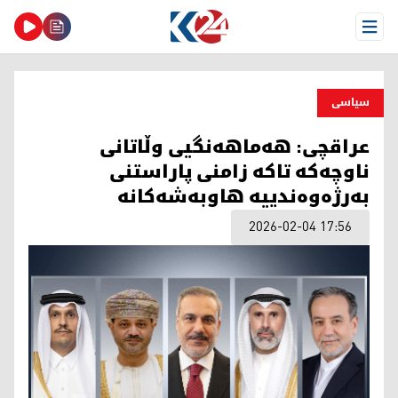
Open Menu
سیاسی
عراقچی: هەماهەنگیی وڵاتانی
ناوچەکە تاکە زامنی پاراستنی
بەرژەوەندییە هاوبەشەکانە
2026-02-04 17:56