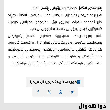
پەیوەندی لەگەڵ کوەیت و پیرۆزبایی پۆستی نوێ
لە پەیوەندییەکی تەلەفۆنی دیکەدا، عەباس عراقچی، لەگەڵ جەڕاح
جابر ئەحمەد سەباح، وەزیری نوێی دەرەوەی دەوڵەتی کوەیت
گفتوگۆی کرد و پیرۆزبایی دەستبەکاربوونی لێ کرد.
لەم پەیوەندییەدا، هەردوولا جەختیان لەسەر پتەوکردنی
پەیوەندییە مێژوویی و دۆستانەکانی نێوان تاران و کوەیت کردەوە.
هەروەها، گرنگیی بەردەوامیی راوێژکردن، پەرەپێدانی پەیوەندییە
دووقۆڵییەکان و هاریکاریی هاوبەش بۆ زامنکردنی ئاسایش و
سەقامگیریی ناوچەکە، بەشێکی دیکەی گفتوگۆکانی نێوانیان بوو.
کوردستان24 دیجیتاڵ میدیا
دوا هەواڵ