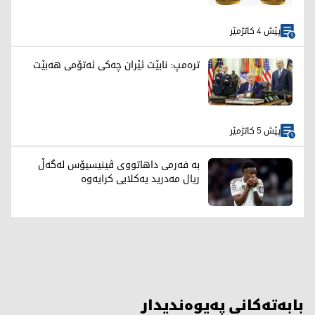
پێش 4 کاتژمێر
ترەمپ: نابێت ئێران چەکی ئەتۆمی هەبێت
پێش 5 کاتژمێر
بە فەرمی داهاتووی ڤینیسیۆس لەگەڵ
ریال مەدرید یەکلایی کرایەوە
بابەتەکانی پەیوەندیدار