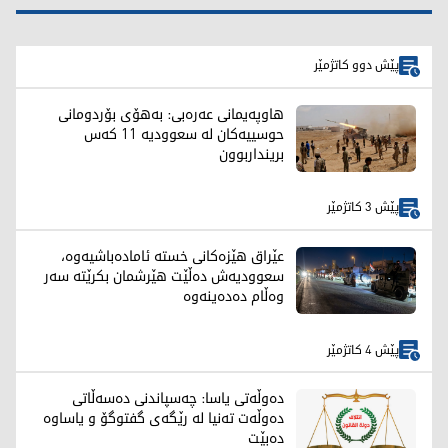
پێش دوو کاتژمێر
هاوپەیمانی عەرەبی: بەهۆی بۆردومانی
حوسییەکان لە سعوودیە 11 کەس
برینداربوون
پێش 3 کاتژمێر
عێراق هێزەکانی خستە ئامادەباشیەوە،
سعوودیەش دەڵێت هێرشمان بکرێتە سەر
وەڵام دەدەینەوە
پێش 4 کاتژمێر
دەوڵەتی یاسا: چەسپاندنی دەسەڵاتی
دەوڵەت تەنیا لە رێگەی گفتوگۆ و یاساوە
دەبێت