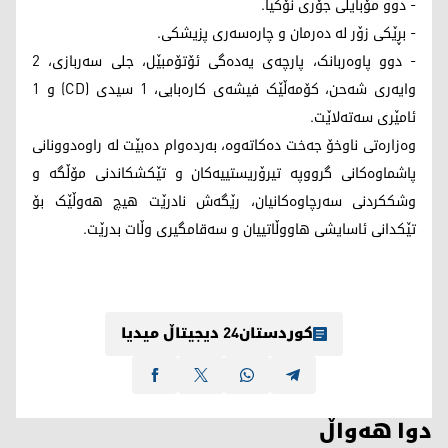
- دوو مۆبایلی جۆری نۆکیا.
- بڕێکی زۆر لە دەرمان و چارەسەری پزیشکی.
- دوو پاوەربانک، پارچەی یەدەگی ئۆتۆمبێل، جلی سەربازی، 2
وایەری شەحن، کۆمەڵێک فیشەی کارەبایی، 1 سیدی (CD) و 1
ئامێری سەتەلاێت.
وەزارەتی ناوخۆ جەخت دەکاتەوە، بەردەوام دەبێت لە راوەدوونانی
پاشماوەکانی گرووپە تیرۆریستییەکان و تێکشکاندنی مۆڵگە و
وشککردنی سەرچاوەکانیان، رێگەش نادرێت هیچ هەوڵێک بۆ
تێکدانی ئاسایشی هاووڵاتییان و سەقامگیری وڵات بدرێت.
کوردستان24 دیجیتاڵ میدیا
دوا هەواڵ