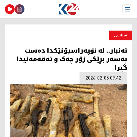
Open Menu
سیاسی
ئەنبار.. لە ئۆپەراسیۆنێکدا دەست
بەسەر بڕێکی زۆر چەک و تەقەمەنیدا
گیرا
2026-02-05 09:42