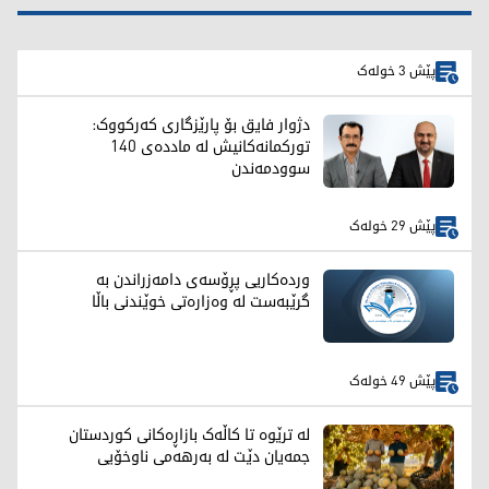
پێش 3 خولەک
دژوار فایق بۆ پارێزگاری کەرکووک:
تورکمانەکانیش لە ماددەی 140
سوودمەندن
پێش 29 خولەک
وردەکاریی پڕۆسەی دامەزراندن بە
گرێبەست لە وەزارەتی خوێندنی باڵا
پێش 49 خولەک
لە ترێوە تا کاڵەک بازاڕەکانی کوردستان
جمەیان دێت لە بەرهەمی ناوخۆیی