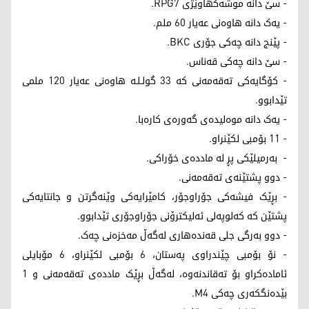
- سێ دانە موشەکهاوێژی RPG7.
- یەک دانە هاوەنی عەیار 60 ملم.
- پێنج دانە چەکی جۆری BKC.
- سێ دانە چەکی قەناس.
- کۆگایەکی تەقەمەنی کە 33 گولـلـە هاوەنی عەیار 120 ملمی
تێدابوو.
- یەک دانە موەلیدەی گەورەی کارەبا.
- 11 بۆمبی لکێنراو.
- بەرمیلێکی پڕ لە ماددەی خۆراکی.
- دوو پشتێنەی تەقەمەنی.
- بڕێک فیشەکی جۆراوجۆر، کامێرایەکی وێنەگرتن و جانتایەکی
پشتێن کە کەلوپەلی ئەلیکترۆنی جۆراوجۆری تێدابوو.
- دوو بەرگی جلی قەندەهاری لەگەڵ مەخزەنی چەک.
- نۆ بۆمبی چێندراوی پەستان، 6 بۆمبی لکێنراو، 6 مۆبایلی
ئامادەکراو بۆ تەقاندنەوە، لەگەڵ بڕێک ماددەی تەقەمەنی و 1
بێدەنگکەری چەکی M4.