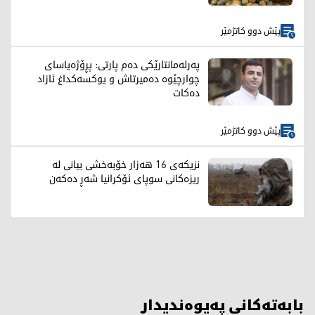
پێش دوو کاتژمێر
پەرلەمانتارێکی دەم پارتی: پڕۆژەیاسای
چوارچێوە دەمیرتاش و یوکسەکداغ ئازاد
دەکات
پێش دوو کاتژمێر
نزیکەی 16 هەزار خۆبەخشی بیانی لە
ریزەکانی سوپای ئۆکرانیا شەڕ دەکەن
بابەتەکانی پەیوەندیدار