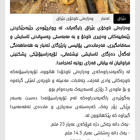
عێراق
ئەنبار
وەزارەتی ناوخۆی عێراق
وەزارەتی ناوخۆی عێراق رایگەیاند، لە چوارچێوەی جێبەجێکردنی
رێنماییەکانی وەزیری ناوخۆ و بە مەبەستی چەسپاندنی ئاسایش و
سەقامگیری، فەرماندەیی پۆلیسی پارێزگای ئەنبار بە هەماهەنگی
لەگەڵ دەزگای ئاسایشی نیشتمانی، ئۆپەراسیۆنێکی پشکنینی
فراوانیان لە بیابانی قەزای روتبە ئەنجامدا.
لە راگەیەندراوەکەی وەزارەتی ناوخۆدا هاتووە، ئۆپەراسیۆنەکە
ناوچەکانی وادی قەزف، چەلابات، مەعیلە و ناوچەی ثمێلی گرتەوە
و بۆ ماوەی 3 رۆژی لەسەریەک بەردەوام بوو.
بەگوێرەی راگەیەندراوەکە لەم ئۆپەراسیۆنەدا دەست بەسەر
بڕێکی زۆر چەک، کەرەستەی سەربازی و ماددەی تەقەمەنیدا
گیراوە کە پێکهاتوون لە،
-یەک دانە چەکی دژە فڕۆکەی عەیار 23 ملم.
- یەک دانە ڕەشاشی عەیار 14.5 ملم.