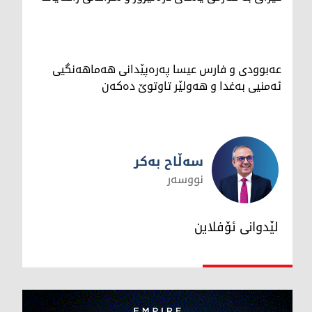
عەبوودی و فارس عیسا پەرەپێدانی هەماهەنگیی
ئەمنیی بەغدا و هەولێر تاوتوێ دەکەن
سەڵاح بەکر
نووسەر
سەڵاح بەکر
لێدوانی ئۆفلاین