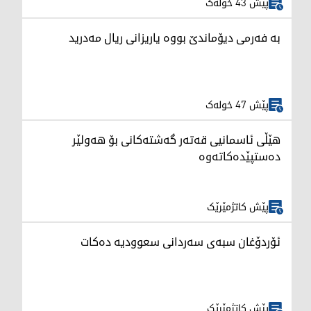
پێش 43 خولەک
بە فەرمی دیۆماندێ بووە یاریزانی ریال مەدرید
پێش 47 خولەک
هێڵی ئاسمانیی قەتەر گەشتەکانی بۆ هەولێر
دەستپێدەکاتەوە
پێش کاتژمێرێک
ئۆردۆغان سبەی سەردانی سعوودیە دەکات
پێش کاتژمێرێک