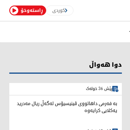
کوردی
ڕاستەوخۆ
دوا هەواڵ
پێش 36 خولەک
بە فەرمی داهاتووی ڤینیسیۆس لەگەڵ ریال مەدرید
یەکلایی کرایەوە