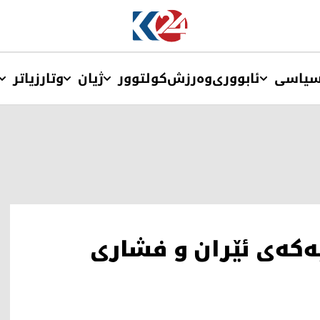
یاسی
ئابووری
وەرزش
کولتوور
ژیان
وتار
زیاتر
ەکەی ئێران و فشاری