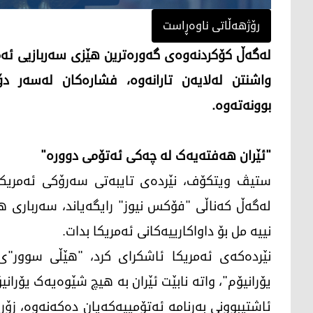
رۆژهەڵاتی ناوەڕاست
لەگەڵ کۆکردنەوەی گەورەترین هێزی سەربازیی ئەمر
واشنتن لەلایەن تارانەوە، فشارەکان لەسەر دۆ
بوونەتەوە.
"ئێران هەفتەیەک لە چەکی ئەتۆمی دوورە"
ستیڤ ویتکۆف، نێردەی تایبەتی سەرۆکی ئەمریکا ب
لەگەڵ کەناڵی "فۆکس نیوز" رایگەیاند، سەرباری ه
نییە مل بۆ داواکارییەکانی ئەمریکا بدات.
نێردەکەی ئەمریکا ئاشکرای کرد، "هێڵی سوور"ی د
یۆرانیۆم"، واتە نابێت ئێران بە هیچ شێوەیەک یۆرانی
ئاشتیبوونی بەرنامە ئەتۆمییەکەیان دەکەنەوە، زۆر 