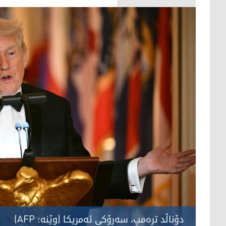
دۆناڵد ترەمپ، سەرۆکی ئەمریکا (وێنە: AFP)