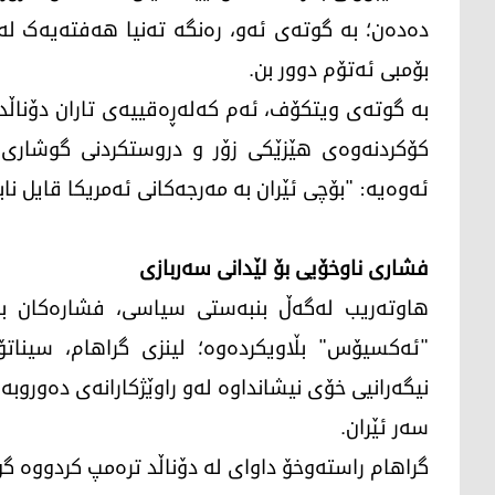
دەدەن؛ بە گوتەی ئەو، رەنگە تەنیا هەفتەیەک ل
بۆمبی ئەتۆم دوور بن.
بە گوتەی ویتکۆف، ئەم کەلەڕەقییەی تاران دۆناڵد
کۆکردنەوەی هێزێکی زۆر و دروستکردنی گوشاری 
ئەوەیە: "بۆچی ئێران بە مەرجەکانی ئەمریکا قایل ناب
فشاری ناوخۆیی بۆ لێدانی سەربازی
هاوتەریب لەگەڵ بنبەستی سیاسی، فشارەکان بۆ ب
"ئەکسیۆس" بڵاویکردەوە؛ لینزی گراهام، سیناتۆ
نیگەرانیی خۆی نیشانداوە لەو راوێژکارانەی دەورو
سەر ئێران.
گراهام راستەوخۆ داوای لە دۆناڵد ترەمپ کردووە گ