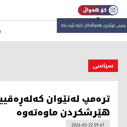
کۆ هەواڵ
 بینینی نوێترین هەواڵەکان کرتە لێرە بکە
س
سیاسی
ترەمپ لەنێوان کەلەڕەقیی
هێرشکردن ماوەتەوە
2026-02-22 09:47