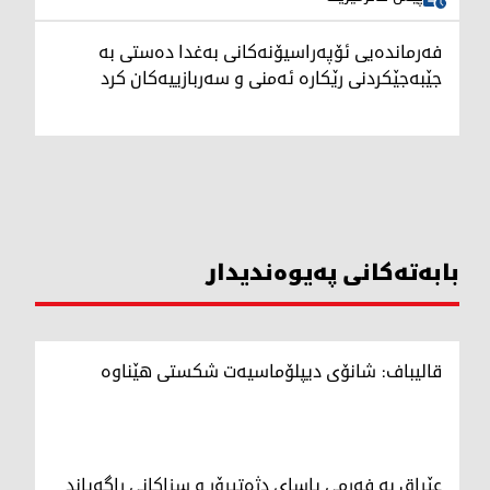
فەرماندەیی ئۆپەراسیۆنەکانی بەغدا دەستی بە
جێبەجێکردنی رێکارە ئەمنی و سەربازییەکان کرد
بابەتەکانی پەیوەندیدار
قالیباف: شانۆی دیپلۆماسیەت شکستی هێناوە
عێراق بە فەرمی یاسای دژەتیرۆر و سزاکانی راگەیاند