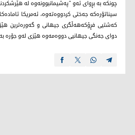
چونکە بە بڕوای ئەو "پەشیمانبوونەوە لە هێرشکردنە
سیناتۆرەکە جەختی کردووەتەوە، ئەمریکا ئامادەکا
کەشتیی فڕۆکەهەڵگری جیهانی و گەورەترین هێزی 
دوای جەنگی جیهانیی دووەمەوە هێزی لەو جۆرە بە 