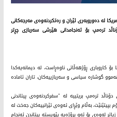
یکا لە دەوروبەری ئێران و رەتکردنەوەی مەرجەکانی
ناڵد ترەمپ بۆ ئەنجامدانی هێرشی سەربازی چڕتر
ۆ کاروباری ڕۆژهەڵاتی ناوەڕاست، لە دیمانەیەکدا
ەموو گوشارە سیاسی و سەربازییەکان، تاران ئامادە
ۆناڵد ترەمپ بریتییە لە "سفرکردنەوەی پیتاندنی
ۆم بپیتێنێت، بەڵام وێڕای ئەوەی ئێرانییەکان جەخت لە
زیاتر لەوەی بۆ ئەو پڕۆژەیە پێویستە پیتاندن ئەنجام