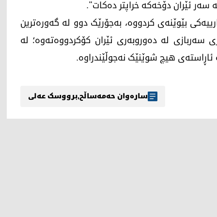
 سەر ئێران دۆخەکە خراپتر دەکات".
رییەکی بێوێنەی کردووە، بەجۆرێک دوو لە گەورەترین
سەربازی لە دەوروبەری ئێران کۆکردووەتەوە؛ لە
ئاڕاستەی هیچ شوێنێک نەجوڵێندراوە.
سارەوان حەمەساڵح
,
برووسک عەلی