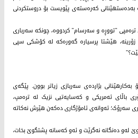
ە بەدەستهێنانی کەرەستەی پێویست بۆ دروستکردنی
 ترەمپی "تووڕە و سەرسام" کردووە، چونکە سەرباری
زۆرینە، هێشتا پرسیارە گەورەکە لە کۆشکی سپی
ێت؟"
ەکارهێنانی بژاردەی سەربازی زیاتر بوون. پێگەی
ری باڵای ئەمریکی و کەسایەتیی نزیک لە ترەمپ،
بەری سەرۆک؛ ئەوانەی ئامۆژگاری دەکەن هێرش نەکاتە
وێ لەو دەنگانە نەگرێت و ئەو کەسانە پشتگوێ بخات،