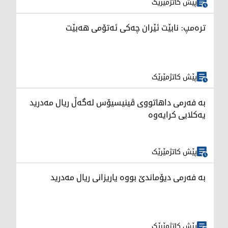
پێش کاتژمێرێک
ترەمپ: نابێت ئێران چەکی ئەتۆمی هەبێت
پێش کاتژمێرێک
بە فەرمی داهاتووی ڤینیسیۆس لەگەڵ ریال مەدرید
یەکلایی کرایەوە
پێش کاتژمێرێک
بە فەرمی دیۆماندێ بووە یاریزانی ریال مەدرید
پێش کاتژمێرێک