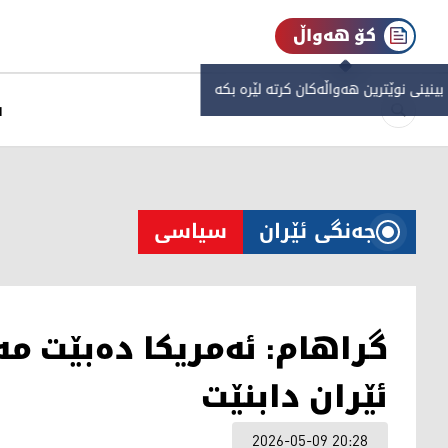
کۆ هەواڵ
 بینینی نوێترین هەواڵەکان کرتە لێرە بکە
س
جەنگی ئێران
سیاسی
گراهام: ئەمریکا دەبێت مە
ئێران دابنێت
2026-05-09 20:28