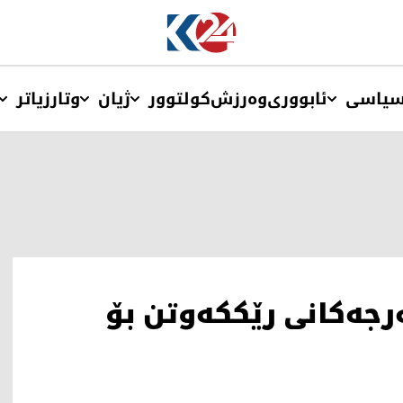
یاسی
ئابووری
وەرزش
کولتوور
ژیان
وتار
زیاتر
رجەکانی رێککەوتن بۆ