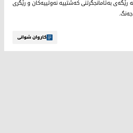
لە رێگەی بەئامانجگرتنی کەشتییە نەوتییەکان و رێگری
جەنگ.
کاروان شوانی