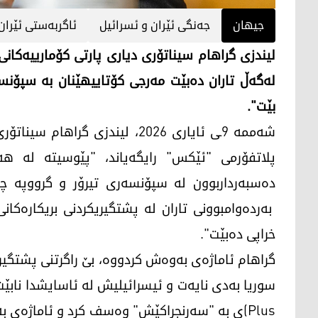
جیهان
جەنگی ئێران و ئسرائیل
ئاگربەستی ئێران
لیندزی گراهام سیناتۆری دیاری پارتی کۆمارییەکانی 
لەگەڵ تاران دەبێت مەرجی کۆتاییهێنان بە سپۆنسە
بێت".
شەممە 9ـی ئایاری 2026، لیندزی گ
پلاتفۆرمی "ئێکس" رایگەیاند، "پێوسیتە لە هە
دەسبەرداربوون لە سپۆنسەری تیرۆر و گرووپە چە
بەردەوامبوونی تاران لە پشتگیریکردنی بریکارەکا
خراپی دەبێت".
گراهام ئاماژەی بەوەش کردووە، بێ راگرتنی پشتگیریی
Plus)ی بە "سەرنجڕاکێش" وەسف کرد و ئاماژەی ب