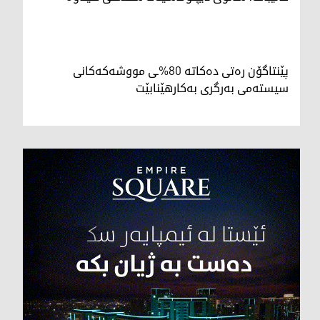
پێنتاگۆن رەتی دەکاتە 80%ـی مووشەکەکانی
سیستەمی بەرگری بەکارهێنابێت