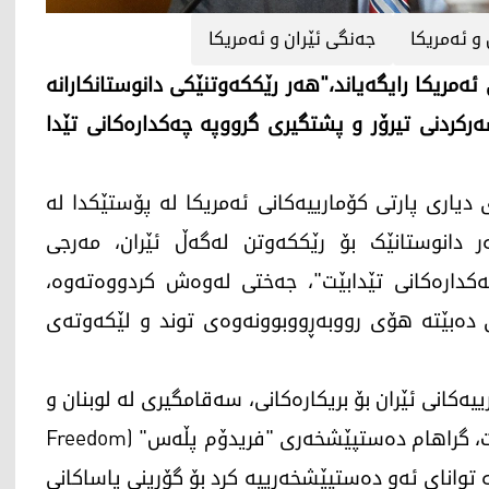
 و ئەمریکا
جەنگی ئێران و ئەمریکا
ئەمریکا رایگەیاند،"هەر رێککەوتنێکی دانوستانکارانە
رکردنی تیرۆر و پشتگیری گرووپە چەکدارەکانی تێدا
راهام سیناتۆری دیاری پارتی کۆمارییەکانی ئەمریکا لە پۆستێکدا لە
ر دانوستانێک بۆ رێککەوتن لەگەڵ ئێران، مەرجی
کدارەکانی تێدابێت"، جەختی لەوەش کردووەتەوە،
نی دەبێتە هۆی رووبەڕووبوونەوەی توند و لێکەوتەی
ەکانی ئێران بۆ بریکارەکانی، سەقامگیری لە لوبنان و
سوریا بەدی نایەت و ئیسرائیلیش لە ئاسایشدا نابێت، گراهام دەستپێشخەری "فریدۆم پڵەس" (Freedom
ە توانای ئەو دەستپێشخەرییە کرد بۆ گۆڕینی یاساکانی