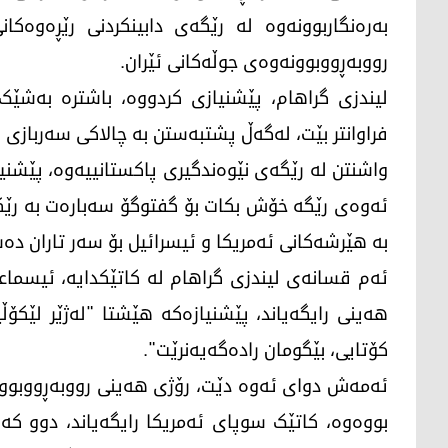
بەرەنگاربوونەوە لە رێگەی دابینکردنی رێڕەوەک
رووبەڕووبوونەوەی جوڵەکانی ئێران.
لیندزی گراهام، پێشنیازی کردووە، باشترە بەشێک
فراوانتر بێت، لەگەڵ پشتبەستن بە چالاکی سەربازی 
واشنتن لە رێگەی نێوەندگیری پاکستانییەوە، پێشنیاز
بە هێرشەکانی ئەمریکا و ئیسرائیل بۆ سەر تاران دەس
ئەم قسانەی لیندزی گراهام لە کاتێکدایە، ئیسماع
هەینی رایگەیاند، پێشنیازەکە هێشتا "لەژێر لێکۆڵ
کۆتایی، بێگومان رادەگەیەنرێت".
ئەمەش دوای ئەوە دێت، رۆژی هەینی رووبەڕووبوونە
بووەوە، کاتێک سوپای ئەمریکا رایگەیاند، دوو کەش