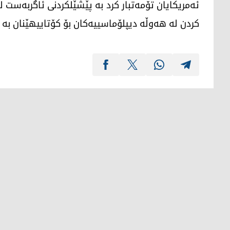
ئەمریکایان تۆمەتبار کرد بە پێشێلکردنی ئاگربەست 
کردن لە هەوڵە دیپلۆماسییەکان بۆ کۆتاییهێنان بە 