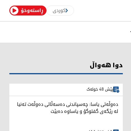
کوردی
ڕاستەوخۆ
دوا هەواڵ
پێش 48 خولەک
دەوڵەتی یاسا: چەسپاندنی دەسەڵاتی دەوڵەت تەنیا
لە رێگەی گفتوگۆ و یاساوە دەبێت