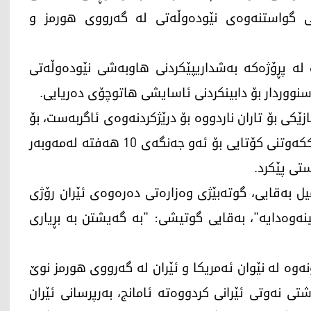
انی گواستنەوەی نێودەوڵەتی لە گەرووی هورمز و
 لە پڕۆژەکە بەشداریپێکردنی هاوبەشی نێودەوڵەتی
سنووردار بۆ دابینکردنی ئاسایشی هاتوچۆی دەریایی.
ێکی بۆ تاران ناردووە بۆ درێژکردنەوەی ئاگربەست، بۆ
ئەوەی رێگە خۆش بکات بۆ گفتوگۆ سەبارەت بە رێککەوتنی کۆتایی بۆ ئەو جەنگەی 10 هەفتە لەمەوبەر
تی پێکرد.
یل بەقایی، گوتەبێژی وەزارەتی دەرەوەی ئێران رۆژی
ینەوەدایە"، بەقایی گوتیشی: "بە گەیشتن بە بڕیاری
وە لە نێوان ئەمریکا و ئێران لە گەرووی هورمز نوێ
تی نەوتی ئێرانی کردووەتە ئامانج، بەرپرسانی ئێران