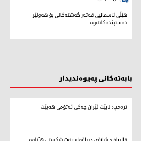
هێڵی ئاسمانیی قەتەر گەشتەکانی بۆ هەولێر
دەستپێدەکاتەوە
بابەتەکانی پەیوەندیدار
ترەمپ: نابێت ئێران چەکی ئەتۆمی هەبێت
قالیباف: شانۆی دیپلۆماسیەت شکستی هێناوە