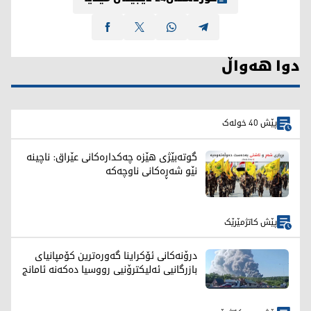
دوا هەواڵ
پێش 40 خولەک
گوتەبێژی هێزە چەکدارەکانی عێراق: ناچینە
نێو شەڕەکانی ناوچەکە
پێش کاتژمێرێک
درۆنەکانی ئۆکراینا گەورەترین کۆمپانیای
بازرگانیی ئەلیکترۆنیی رووسیا دەکەنە ئامانج