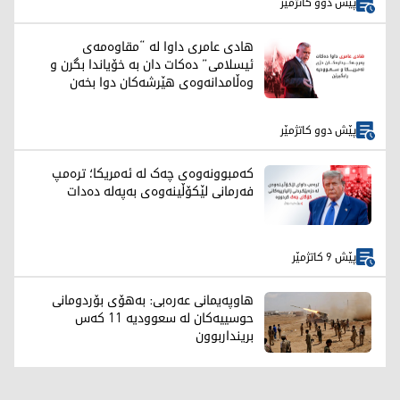
پێش دوو کاتژمێر
هادی عامری داوا لە “مقاوەمەی
ئیسلامی” دەکات دان بە خۆیاندا بگرن و
وەڵامدانەوەی هێرشەکان دوا بخەن
پێش دوو کاتژمێر
کەمبوونەوەی چەک لە ئەمریکا؛ ترەمپ
فەرمانی لێکۆڵینەوەی بەپەلە دەدات
پێش 9 کاتژمێر
هاوپەیمانی عەرەبی: بەهۆی بۆردومانی
حوسییەکان لە سعوودیە 11 کەس
برینداربوون