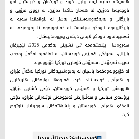
هه‌میشه‌ ده‌ڵێم ئێمه‌ براین، كورد و توركمان و كریستیان له‌و
ناوچه‌یه‌دا ده‌ژین، له‌ هه‌مان خاكدا ده‌ژین، له‌ رووی مرۆیی و
بازرگانی و به‌یه‌كه‌وه‌به‌ستنێكی به‌هێز له‌ نێوانماندا هه‌یه‌ له‌
بازرگانییه‌وه‌ تاوه‌كو سیاسه‌ت له‌ كه‌لتووره‌وه‌ تا په‌روه‌رده‌، له‌
ئه‌منییه‌ته‌وه‌‌ تاوه‌كو لایه‌نی دیكه‌ی په‌یوه‌ندییه‌كان.
هەروەها پێنجشه‌ممه‌ 9ـی تشرینی یەکەمی 2025، نێچيرڤان
بارزانى، سه‌رۆكى هه‌رێمى كوردستان، له‌ ئه‌نقه‌ره‌ له‌گه‌ڵ ڕه‌جه‌ب
ته‌ييب ئه‌ردۆغان، سه‌رۆكى كۆمارى توركيا كۆبووه‌وه‌.
له‌ كۆبوونه‌وه‌كه‌دا باسيان له‌ په‌يوه‌ندييه‌كانى توركيا له‌گه‌ڵ عێراق
و هه‌رێمى كوردستاندا كرد، هه‌روه‌ها بواره‌كانى هاريكاريى
هاوبه‌شى توركيا و هه‌رێمى كوردستان، دۆخى گشتيى عێراق،
پرۆسه‌ى سياسى و هه‌ڵبژاردنى ئه‌نجومه‌نى نوێنه‌رانى عێراق، دۆخى
ناوخۆى هه‌رێمى كوردستان و پێشهاته‌كانى سووريايان تاوتوێ
كرد.
کوردستان24 دیجیتاڵ میدیا