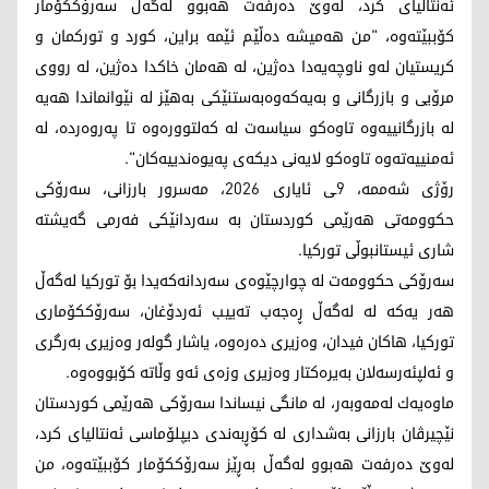
ئه‌نتالیای كرد، له‌وێ ده‌رفه‌ت هه‌بوو له‌گه‌ڵ سه‌رۆككۆمار
كۆببێته‌وه‌، "من هه‌میشه‌ ده‌ڵێم ئێمه‌ براین، كورد و توركمان و
كریستیان له‌و ناوچه‌یه‌دا ده‌ژین، له‌ هه‌مان خاكدا ده‌ژین، له‌ رووی
مرۆیی و بازرگانی و به‌یه‌كه‌وه‌به‌ستنێكی به‌هێز له‌ نێوانماندا هه‌یه‌
له‌ بازرگانییه‌وه‌ تاوه‌كو سیاسه‌ت له‌ كه‌لتووره‌وه‌ تا په‌روه‌رده‌، له‌
ئه‌منییه‌ته‌وه‌‌ تاوه‌كو لایه‌نی دیكه‌ی په‌یوه‌ندییه‌كان".
رۆژی شەممە، 9ـی ئایاری 2026، مەسرور بارزانی، سەرۆکی
حکوومەتی هەرێمی کوردستان بە سەردانێکی فەرمی گەیشتە
شاری ئیستانبوڵی تورکیا.
سەرۆکی حکوومەت لە چوارچێوەی سەردانەکەیدا بۆ تورکیا لەگەڵ
هەر یەکە لە لەگەڵ ڕەجەب تەییب ئەردۆغان، سەرۆککۆماری
تورکیا، هاکان فیدان، وەزیری دەرەوە، یاشار گولەر وەزیری بەرگری
و ئەلپئەرسەلان بەیرەکتار وەزیری وزەی ئەو وڵاتە کۆبووەوە.
ماوه‌یه‌ك له‌مه‌وبه‌ر، له‌ مانگی نیساندا سه‌رۆكی هه‌رێمی كوردستان
نێچیرڤان بارزانی به‌شداری له‌ كۆڕبه‌ندی دیپلۆماسی ئه‌نتالیای كرد،
له‌وێ ده‌رفه‌ت هه‌بوو له‌گه‌ڵ به‌ڕێز سه‌رۆككۆمار كۆببێته‌وه‌، من