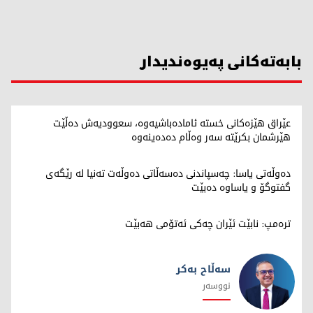
بابەتەکانی پەیوەندیدار
عێراق هێزەکانی خستە ئامادەباشیەوە، سعوودیەش دەڵێت
هێرشمان بکرێتە سەر وەڵام دەدەینەوە
دەوڵەتی یاسا: چەسپاندنی دەسەڵاتی دەوڵەت تەنیا لە رێگەی
گفتوگۆ و یاساوە دەبێت
ترەمپ: نابێت ئێران چەکی ئەتۆمی هەبێت
سەڵاح بەکر
نووسەر