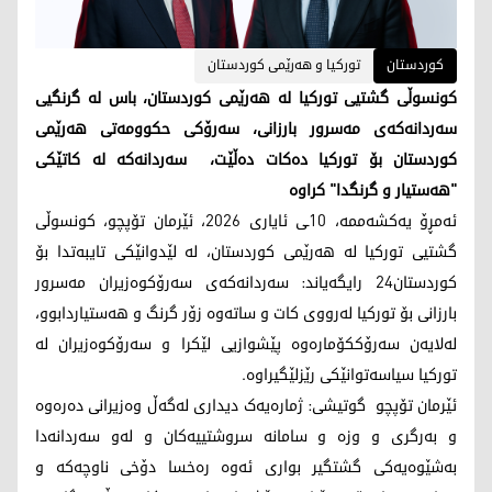
کوردستان
تورکیا و هەرێمی کوردستان
کونسوڵی گشتیی تورکیا لە هەرێمی کوردستان، باس له‌ گرنگیی
سەردانەکەی مەسرور بارزانی، سەرۆکی حکوومەتی هەرێمی
کوردستان بۆ تورکیا ده‌كات ده‌ڵێت، سەردانەکە لە کاتێکی
"هەستیار و گرنگدا" کراوە
ئەمڕۆ یەکشەممە، 10ـی ئایاری 2026، ئێرمان تۆپچو، کونسوڵی
گشتیی تورکیا لە هەرێمی کوردستان، لە لێدوانێکی تایبه‌تدا بۆ
كوردستان24 رایگەیاند: سەردانەکەی سەرۆکوەزیران مەسرور
بارزانی بۆ تورکیا لەرووی کات و ساتەوە زۆر گرنگ و هەستیاردابوو،
لەلایەن سەرۆککۆمارەوە پێشوازیی لێکرا و سەرۆکوەزیران لە
تورکیا سیاسەتوانێکی رێزلێگیراوە.
ئێرمان تۆپچو گوتیشی: ژمارەیەک دیداری لەگەڵ وەزیرانی دەرەوە
و بەرگری و وزە و سامانە سروشتییەکان و لەو سەردانەدا
بەشێوەیەکی گشتگیر بواری ئەوە رەخسا دۆخی ناوچەکە و