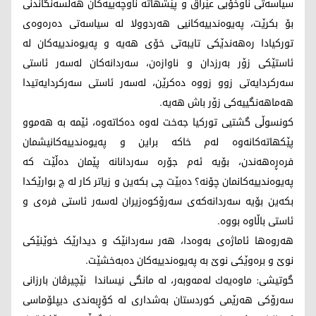
سیاسەتی ناوخۆیی عێراق و پێشهاتە ناوچەییەکان هەڵسەنگاندنی
بۆ بکرێت، پەیوەندییەکانیی هەردوولا لە سیاسەتی دەرەوەی
تورکیادا رەهەندێکی تایبەتی خۆی هەیە و پەیوەندییەکان لە
ئاستێکی زۆر بەرزدان و ناوازەن، سەردانەکان لەسەر ئاستی
سەرکردایەتی زوو زووە دەکرێن، لەسەر ئاستی سەرکردایەتیدا
هەماهەنگییەکی زۆر باش هەیە.
کونسوڵی گشتیی تورکیا جەخت لەوە دەکاتەوە، ئێمە بە هەموو
پێکهاتەکانەوە لەم خاکە براین و پەیوەندییەکانیشمان
فرەڕەهەندن، بۆیە ئەم جۆرە سەردانانە پێمان دەڵێت کە
پەیوەندییەکانمان چۆنە؟ دەبێت چی بکەین و زیاتر کار لە چ بوارێکدا
بکەین بۆیە سەردانەکەی سەرۆکوەزیران لەسەر ئاستی فرەی و
ئاستی باڵاوە بووە.
هەروەها ئاماژەی بەوەدا، هەر سەردانێک و دیدارێک خوێنێکی
نوێ و برەوێکی نوێ بە پەیوەندییەکان دەبەخشێت.
گوتیشی: ماوه‌یه‌ك له‌مه‌وبه‌ر، له‌ مانگی نیساندا نێچیرڤان بارزانی
سه‌رۆكی هه‌رێمی كوردستان به‌شداری له‌ كۆڕبه‌ندی دیپلۆماسی