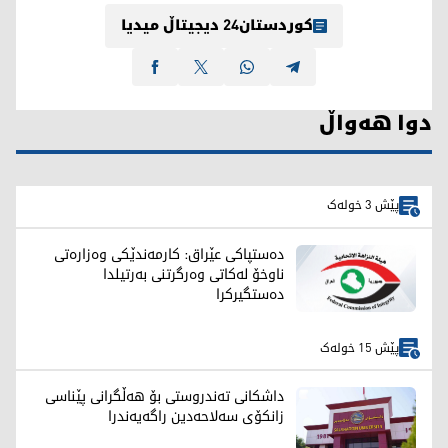
کوردستان24 دیجیتاڵ میدیا
دوا هەواڵ
پێش 3 خولەک
دەستپاکی عێراق: کارمەندێکی وەزارەتی
ناوخۆ لەکاتی وەرگرتنی بەرتیلدا
دەستگیرکرا
پێش 15 خولەک
داشکانی تەندروستی بۆ هەڵگرانی پێناسی
زانکۆی سەلاحەدین راگەیەندرا