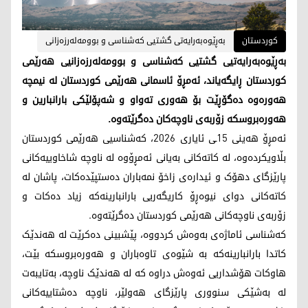
کوردستان
بەڕێوەبەرایەتى گشتیی کەشناسی و بوومەلەرزەزانى
بەڕێوەبەرایەتیی گشتیی کەشناسی و بوومەلەرزەزانیی هەرێمی
کوردستان ڕایگەیاند، ئەمڕۆ ئاسمانی هەرێمی کوردستان لە نیمچە
هەورەوە دەگۆڕێت بۆ هەوری تەواو و شەپۆلێکی بارانبارین و
هەورەبروسکە زۆربەی ناوچەکان دەگرێتەوە.
ئەمڕۆ هەینی 15ـی ئایاری 2026، کەشناسیی هەرێمی کوردستان
بڵاویکردەوە، لە کاتەکانی بەیانی ئەمڕۆوە لە ناوچە شاخاوییەکانی
پارێزگای دهۆک و ئیدارەی زاخۆ نمەباران دەستپێدەکات، پاشان لە
کاتەکانی دوای نیوەڕۆ کاریگەریی بارانبارینەکە زیاد دەکات و
زۆربەی ناوچەکانی هەرێمی کوردستان دەگرێتەوە.
کەشناسی ئاماژەی بەوەش کردووە، پێشبینی دەکرێت لە هەندێک
کاتدا بارانبارینەکە بە شێوەی تاوەباران و هەورەبروسکە بێت،
هاوکات هۆشداریی ئەوەش دراوە کە لە هەندێک ناوچە، بەتایبەت
لە بەشێکی سنووری پارێزگای هەولێر، ناوچە دەشتاییەکانی