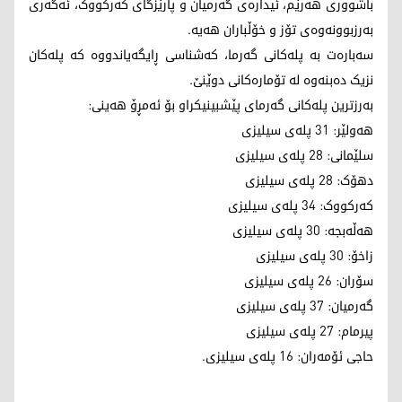
باشووری هەرێم، ئیدارەی گەرمیان و پارێزگای کەرکووک، ئەگەری
بەرزبوونەوەی تۆز و خۆڵباران هەیە.
سەبارەت بە پلەکانی گەرما، کەشناسی ڕایگەیاندووە کە پلەکان
نزیک دەبنەوە لە تۆمارەکانی دوێنێ.
بەرزترین پلەکانی گەرمای پێشبینیکراو بۆ ئەمڕۆ هەینی:
هەولێر: 31 پلەی سیلیزی
سلێمانی: 28 پلەی سیلیزی
دهۆک: 28 پلەی سیلیزی
کەرکووک: 34 پلەی سیلیزی
هەڵەبجە: 30 پلەی سیلیزی
زاخۆ: 30 پلەی سیلیزی
سۆران: 26 پلەی سیلیزی
گەرمیان: 37 پلەی سیلیزی
پیرمام: 27 پلەی سیلیزی
حاجی ئۆمەران: 16 پلەی سیلیزی.