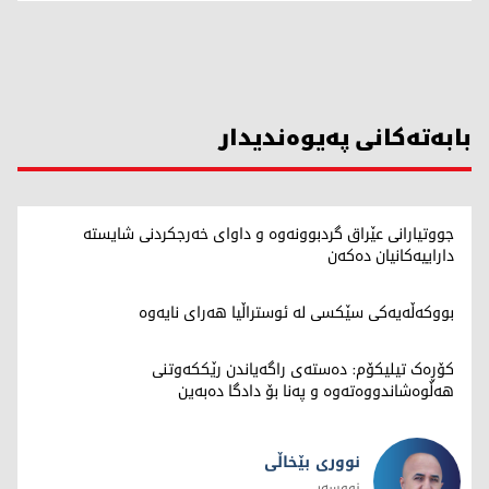
بابەتەکانی پەیوەندیدار
جووتیارانی عێراق گردبوونەوە و داوای خەرجکردنی شایستە
داراییەکانیان دەکەن
بووکەڵەیەکی سێکسی لە ئوستراڵیا هەرای نایەوە
کۆڕەک تیلیکۆم: دەستەی راگەیاندن رێککەوتنی
هەڵوەشاندووەتەوە و پەنا بۆ دادگا دەبەین
نووری بێخاڵی
نووسەر