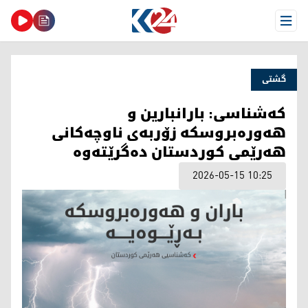
Open Menu
گشتی
کەشناسی: بارانبارین و
هەورەبروسکە زۆربەی ناوچەکانی
هەرێمی کوردستان دەگرێتەوە
2026-05-15 10:25