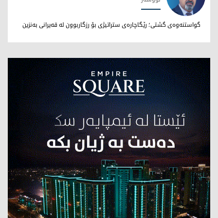
نووری بێخاڵی
گواستنەوەی گشتی؛ رێگاچارەی ستراتیژی بۆ رزگاربوون لە قەیرانی بەنزین