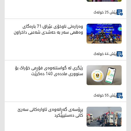
پێش 25 خولەک
وەزارەتی ناوخۆی عێراق:71 بارەگای
وەهمی سەر بە حەشدی شەعبی داخراون
پێش 44 خولەک
رێگری لە گواستنەوەی فۆڕمی خۆراک بۆ
سنووری ماددەی 140 دەکرێت
پێش 55 خولەک
پڕۆسەی گەڕانەوەی ئاوارەکانی سەرێ
کانی دەستیپێکرد