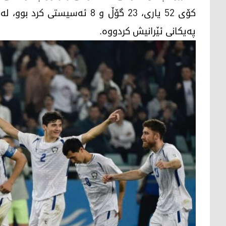
پەیكانی ئێرانیش كردووە.