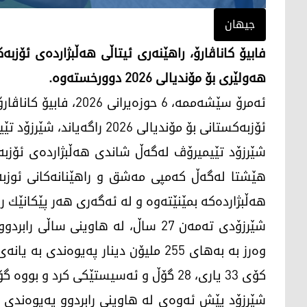
جیهان
فابیۆ كاناڤارۆ، راهێنەری ئیتاڵی هەڵبژاردەی ئۆ
هەولێری بۆ مۆندیالی 2026 دوورخستەوە.
ئۆزبەكستانی بۆ مۆندیالی 2026 راگەیاند، شێرزۆد تێیمیرۆڤ گۆڵكاری پێشووی یانەی هەولێری تێدا نەبوو.
شێرزۆد تێیمیرۆڤ لەگەڵ شاندی هەڵبژاردەی ئۆزب
هێشتا لەگەڵ كەمپی مەشق و راهێنانەكانی ئوزبەك
هەڵبژاردەكە بمێنێتەوە و لە ئەگەری هەر پێكانێك 
شێرزۆدی تەمەن 27 ساڵ، لە هاوینی س
وەرز بە بەهای 255 ملیۆن دینار پەیوەن
كۆی 33 یاری، 28 گۆڵ و ئەسیستێكی كرد و بووە گۆڵكاری خولەكە.
شێرزۆد پێش ئەوەی لە هاوینی رابردوو پەیوەندی ب