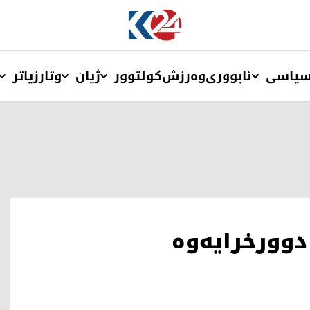
یاسی
ئابووری
وەرزش
کولتوور
ژیان
وتار
زیاتر