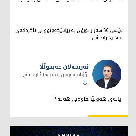
مێسی 80 هەزار یۆرۆی بە زیانلێکەوتووانی ئاگرەکەی
مەدرید بەخشی
ئەرسەلان عەبدوڵڵا
رۆژنامەنووس و شرۆڤەکاری تۆپی
پێ
ئەرسەلان عەبدوڵڵا
یانه‌ی هه‌ولێر خاوه‌نی هه‌یه‌؟