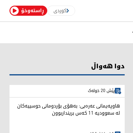
کوردی
ڕاستەوخۆ
دوا هەواڵ
پێش 20 خولەک
هاوپەیمانی عەرەبی: بەهۆی بۆردومانی حوسییەکان
لە سعوودیە 11 کەس برینداربوون