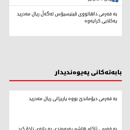
بە فەرمی داهاتووی ڤینیسیۆس لەگەڵ ریال مەدرید
یەکلایی کرایەوە
بابەتەکانی پەیوەندیدار
بە فەرمی دیۆماندێ بووە یاریزانی ریال مەدرید
بە فەرمی ئاکام هاشم پەیوەندی بە یانەی زاخۆ کرد