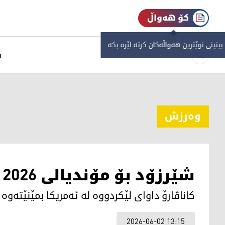
کۆ هەواڵ
 بینینی نوێترین هەواڵەکان کرتە لێرە بکە
س
وەرزش
شێرزۆد بۆ مۆندیالی 2026 دوورخرایەوە
كاناڤارۆ داوای لێكردووە لە ئەمریكا بمێنێتەوە
2026-06-02 13:15