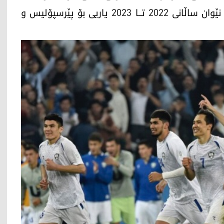
كۆی 52 یاری، 23 گۆڵ و 8 ئەسیستی كرد بوو، لە نێوان ساڵانی 2022 تــا 2023 یاریی بۆ پێرسپۆلیس و