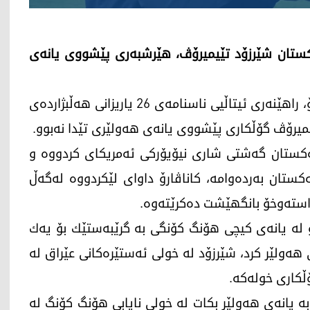
زبەكستان شێرزۆد تێیمیرۆڤ، هێرشبەری پێشووی یانەی
ئەمرۆ سێشەممە، 6 حوزەیرانی 2026، فابیۆ كاناڤارۆ، راهێنەری ئیتاڵیی ناسنامەی 26 یاریزانی هەڵبژاردەی
ەكستان گەشتی شاری نیۆیۆركی ئەمریكای كردووە و
ستان بەردەوامە، كاناڤارۆ داوای لێكردووە لەگەڵ
راستەوخۆ بانگهێشت دەكرێتەوە.
اڵی رابردوو لە یانەی كیچی هۆنگ كۆنگی بە گرێبەستێك بۆ یەك
دی بە یانەی هەولێر كرد، شێرزۆد لە خولی ئەستێرەكانی عێراق لە
ە یانەی هەولێر بكات لە خولی نایابی هۆنگ كۆنگ لە