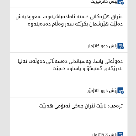
پێش کاتژمێرێک
عێراق هێزەکانی خستە ئامادەباشیەوە، سعوودیەش
دەڵێت هێرشمان بکرێتە سەر وەڵام دەدەینەوە
پێش دوو کاتژمێر
دەوڵەتی یاسا: چەسپاندنی دەسەڵاتی دەوڵەت تەنیا
لە رێگەی گفتوگۆ و یاساوە دەبێت
پێش دوو کاتژمێر
ترەمپ: نابێت ئێران چەکی ئەتۆمی هەبێت
پێش 3 کاتژمێر