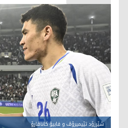
شێرزۆد تێیمیرۆڤ و فابیۆ كاناڤارۆ