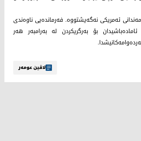
ارمەندانی ئەمریکی نەگەیشتووە. فەرماندەیی ناوەندی
امادەباشیدان بۆ بەرگریکردن لە بەرامبەر هەر
ەردەوامەکانیشدا.
لاڤین عومەر