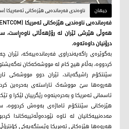
جیهان
ناوەندی فەرماندەیی هێزەکانی ئەمەریکا (سێ
هەوڵی هێرشی ئێران لە رۆژهەڵاتی ناوەڕاست، س
درۆنیان داوەتەوە.
بەگوێرەی راگەیەندراوی فەرماندەییەکە، ئێران چ
کردووە، بەڵام هیچ کام لە مووشەکەکان نەگەیشتوون
سێنتکۆم راشیگەیاند، ئێران دوو مووشەکی ئار
هەروەها سێ مووشەک ئاراستەی بەحرەین کردووە
ئاسمانی ئەمریکا و بەحرەینەوە رێگرییان لێکرا و تێک
هێزەکانی سێنتکۆم ئاماژەی بەوەش کردووە، سێ 
مەدەنییەکانیان لە ئاوە نێودەوڵەتییەکاندا کردب
هەروەها هێزەکانی ئەمریکا وێستگەیەکی کۆنترۆڵی