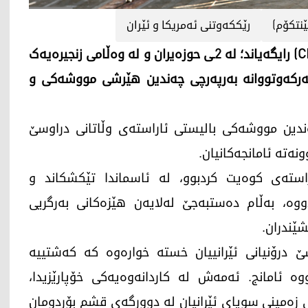
نتکۆم)
رێککەوتنی ئەمریکا و ئێران
فەرماندەیی ناوەندیی هێزەکانی ئەمریکا (CENTCOM) رایگەیاند؛ لە 2ـی حوزەیران و لە وەڵامی زنجیرەیەک
ەرکەوتووانە بەرپەرچی چەندین هێرشی مووشەکی و
ەندین مووشەکی بالیستی ئاراستەی وڵاتانی دراوسێ
ەتە ئامانجەکانیان.
استەی کوەیت کردبوو، لە ئاسماندا تێکشکاند و
، بەڵام دەستبەجێ لەلایەن هێزەکانی بەرگریی
شێندران.
درۆنیانی ئێرانییان خستە خوارەوە کە کەشتییە
ووە ئامانج. ئەمەش لە کاردانەوەیەکی خۆپارێزیدا،
 زەمینی سوپای ئێرانیان لە دوورگەی قشم بۆردومان