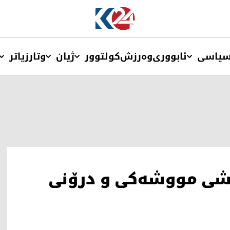
یاسی
ئابووری
وەرزش
کولتوور
ژیان
وتار
زیاتر
رشی مووشەکی و درۆنی