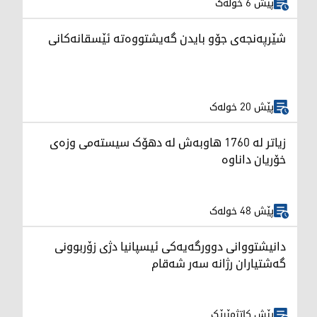
پێش 6 خولەک
شێرپەنجەی جۆو بایدن گەیشتووەتە ئێسقانەکانی
پێش 20 خولەک
زیاتر لە 1760 هاوبەش لە دهۆک سیستەمی وزەی
خۆریان داناوە
پێش 48 خولەک
دانیشتووانی دوورگەیەکی ئیسپانیا دژی زۆربوونی
گەشتیاران رژانە سەر شەقام
پێش کاتژمێرێک