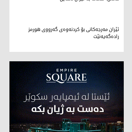
ئێران مەرجەکانی بۆ کردنەوەی گەرووی هورمز
رادەگەیەنێت