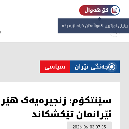
کۆ هەواڵ
 بینینی نوێترین هەواڵەکان کرتە لێرە بکە
س
جەنگی ئێران
سیاسی
سێنتکۆم: زنجیرەیەک هێ
ئێرانمان تێکشکاند
2026-06-03 07:05