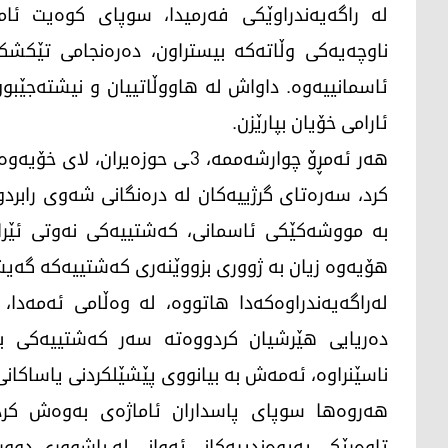
لە راگەیەندراوێکی فەرمیدا، سوپای کوەیت ئام
ناوچەیەکی وڵاتەکە بیستراون، دەرەنجامی تێکشکا
ئاسمانییەوە. داواش لە هاووڵاتییان و نیشتەجێبوو
ئارامی خۆیان بپارێزن.
هەر ئەمڕۆ چوارشەممە، 3ـی حوزەی
کرد، سەرەتای گرژییەکان لە درەنگانی شەوی رابرد
بە مووشەکێکی ئاسمانی، کەشتییەکی نەوتی ئێران
هۆیەوە زیان بە ژووری بزووێنەری کەشتییەکە گەی
لەراگەیەندراوەکەدا هاتووە، لە وەڵامی ئەمەدا،
دەریایی هێرشیان کردووەتە سەر کەشتییەکی بازرگ
ناسێنراوە، ئەمەش بە بیانووی پێشێلکردنی یاساکانی
هەروەها سوپای پاسداران ئاماژەی بەوەش کرد
تاوەرێکی پەیوەندییەکانی ئەوانی لە باشووری دوور