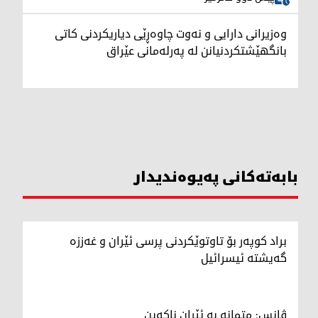
وەزیرانی دارایی و نەوت چاوەڕێی دیاریکردنی کاتی
بانگهێشتکردنیانن لە پەرلەمانی عێراق
بابەتەکانی پەیوەندیدار
براد کوپەر بۆ تاوتوێکردنی پرسی ئێران و غەززە
گەیشتە ئیسرائیل
ڤانس: متمانە بە ئێران ناکەین