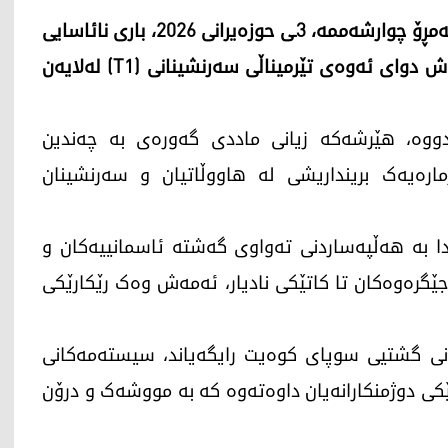
دەسەڵاتی گشتیی فڕۆکەوانی مەدەنی لە کوەیت، ئەمڕۆ چوارشەممە، 3ـی حوزەیرانی 2026، باری نائاسایی
لە فڕۆکەخانەی نێودەوڵەتی کوەیت راگەیاند، ئەمەش دوای ئەوەی تێرمیناڵی سەرنشینانی (T1) لەلایەن
ووە، هێرشەکە زیانی ماددی گەورەی بە چەندین
ارەیەک برینداریشی لە هاووڵاتیان و سەرنشینان
دا بە هەڵپەساردنی تەواوی گەشتە ئاسمانییەکان و
ێگرەوەکان تا کاتێکی نادیار، ئەمەش وەک رێکارێکی
انی گشتیی سوپای کوەیت رایگەیاند، سیستەمەکانی
ێکی دوژمنکارانەیان داوەتەوە کە بە مووشەک و درۆن