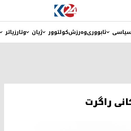
یاسی
ئابووری
وەرزش
کولتوور
ژیان
وتار
زیاتر
نی راگرت