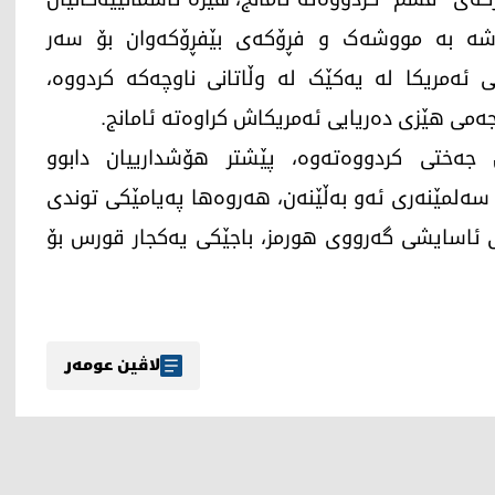
ێرشە بە مووشەک و فڕۆکەی بێفڕۆکەوان بۆ سەر
 ئەمریکا لە یەکێک لە وڵاتانی ناوچەکە کردووە،
می هێزی دەریایی ئەمریکاش کراوەتە ئامانج.
ن جەختی کردووەتەوە، پێشتر هۆشدارییان دابوو
 سەلمێنەری ئەو بەڵێنەن، هەروەها پەیامێکی توندی
نی ئاسایشی گەرووی هورمز، باجێکی یەکجار قورس بۆ
لاڤین عومەر