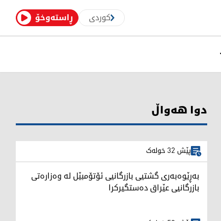
کوردی
ڕاستەوخۆ
دوا هەواڵ
پێش 32 خولەک
بەڕێوەبەری گشتیی بازرگانیی ئۆتۆمبێل لە وەزارەتی
بازرگانیی عێراق دەستگیرکرا