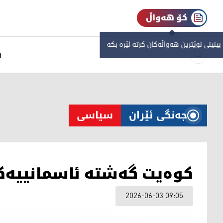
کۆ هەواڵ
 بینینی نوێترین هەواڵەکان کرتە لێرە بکە
س
جەنگی ئێران
سیاسی
کوەیت گەشتە ئاسمانییەکا
2026-06-03 09:05