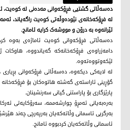
ئێرانەوە بە درۆن و مووشەک کرایە ئامانج.
دەسەڵاتی فڕۆکەوانی کوەیت ئاماژەی بەوە کرد
دامەزراوەی فڕۆکەخانەکە گەیاندووە، هاوکات ژم
لێکەوتووەتەوە.
لە لایەکی دیکەوە، دەسەڵاتی فڕۆکەوانی بڕیاری 
گۆڕینی ئاراستەی گەشتە هاتوەکان بۆ فڕۆکەخانە ج
پارێزگاری بۆ پاراستنی گیانی سەرنشینان.
بەرەبەیانی ئەمڕۆ چوارشەممە، سەرۆکایەتی ئەرک
بەرگریی ئاسمانی وڵاتەکەیان بەرپەرچی چەند هێرش
ئاسمانی وڵاتەکەیان کردبووە ئامانج.