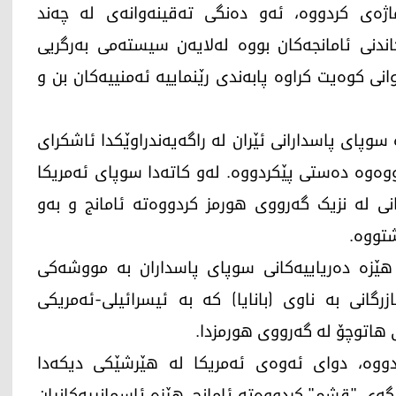
اژەی کردووە، ئەو دەنگی تەقینەوانەی لە چەند
ندنی ئامانجەکان بووە لەلایەن سیستەمی بەرگریی
انی کوەیت کراوە پابەندی رێنماییە ئەمنییەکان بن و
ران، لای خۆیەوە سوپای پاسدارانی ئێران لە راگەیەندراوێکدا ئاشکرای
ووەوە دەستی پێکردووە. لەو کاتەدا سوپای ئەمریکا
ی لە نزیک گەرووی هورمز کردووەتە ئامانج و بەو
شتووە.
 هێزە دەریاییەکانی سوپای پاسداران بە مووشەکی
انی بە ناوی (بانایا) کە بە ئیسرائیلی-ئەمریکی
 هاتوچۆ لە گەرووی هورمزدا.
ووە، دوای ئەوەی ئەمریکا لە هێرشێکی دیکەدا
گەی "قشم" کردووەتە ئامانج، هێزە ئاسمانییەکانیان