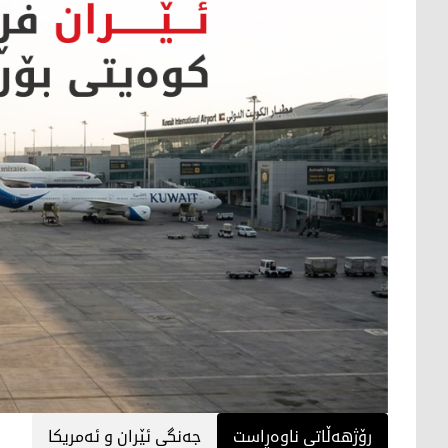
رۆژهەڵاتی ناوەڕاست
جەنگی ئێران و ئەمریکا