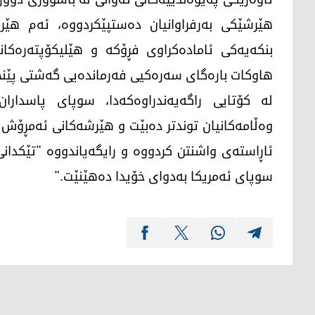
هێرشێکی بەرفراوانیان دەستپێکردووە، ئەم ه
بنکەیەکی ئامادەکراوی فڕۆکە و هێلیکۆپتەرەکانی
هاوکات بارەگای سەرەکیی فەرماندەیی گەشتی پێنجە
لە کۆتایی راگەیەندراوەکەدا، سوپای پاسدارا
وەڵامەکانیان توندتر دەبێت و هێرشەکانی ئەمڕۆش
ئاڕاستەی واشنتن کردووە و رایگەیاندووە "تێکدا
سوپای ئەمریکا بەدوای خۆیدا دەهێنێت."