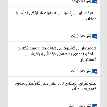
پێش 50 خولەک
سەرۆك بارزانی پێشوازی لە پەرلەمانتارێكی ئەڵمانیا
دەكات
پێش کاتژمێرێک
هەفتەبازاڕی کشتوکاڵیی هەڵەبجە؛ دەرفەتێکە بۆ
ساخکردنەوەی بەرهەمی خۆماڵی و راکێشانی
گەشتیاران
پێش کاتژمێرێک
ئیکۆ عێراق: نزیکەی 390 ملیار دینار گەڕێندراوەتەوە
گەنجینەی وڵات
پێش دوو کاتژمێر