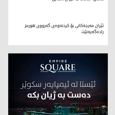
ئێران مەرجەکانی بۆ کردنەوەی گەرووی هورمز
رادەگەیەنێت