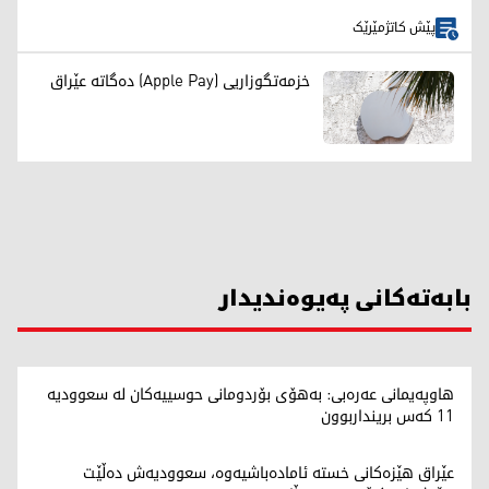
پێش کاتژمێرێک
خزمەتگوزاریی (Apple Pay) دەگاتە عێراق
بابەتەکانی پەیوەندیدار
هاوپەیمانی عەرەبی: بەهۆی بۆردومانی حوسییەکان لە سعوودیە
11 کەس برینداربوون
عێراق هێزەکانی خستە ئامادەباشیەوە، سعوودیەش دەڵێت