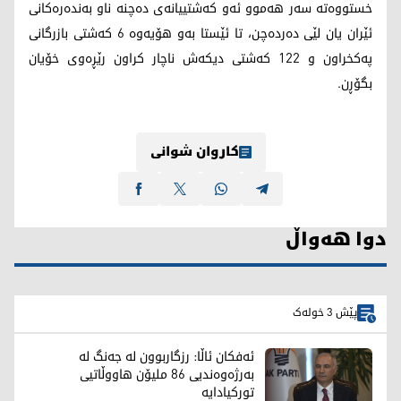
خستووەتە سەر هەموو ئەو کەشتییانەی دەچنە ناو بەندەرەکانی
ئێران یان لێی دەردەچن، تا ئێستا بەو هۆیەوە 6 کەشتی بازرگانی
پەکخراون و 122 کەشتی دیکەش ناچار کراون رێڕەوی خۆیان
بگۆڕن.
کاروان شوانی
دوا هەواڵ
پێش 3 خولەک
ئەفکان ئاڵا: رزگاربوون لە جەنگ لە
بەرژەوەندیی 86 ملیۆن هاووڵاتیی
تورکیادایە