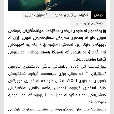
جیهان
ئاگربەستی ئێران و ئەمریکا
گەمارۆی دەریایی
جەنگی ئێران و ئەمریکا
بۆ یەکەمجار لە ماوەی نزیکەی مانگێکدا، نەوتهەڵگرێکی زەبەلاحی
نەوتی خاو لە بەندەری سەرەکی هەناردەکردنی نەوتی ئێران لە
دوورگەی خارگ بینرا، ئەمەش ئاماژەیە بۆ کاریگەرییە گەورەکانی
ئەو گەمارۆ دەریاییەی کە ئەمریکا بەسەر جووڵەی کەشتیوانی
ئێراندا سەپاندوویەتی.
چوارشەممە 3ـی 2026، وێنەیەکی مانگی دەستکردی ئەوروپی
"سێنتینێل 1" کە بەیانی رۆژی سێشەممە گیراوە، کەشتییەکی
گەورەی لە جۆری (VLCC) نیشان داوە کە لە کەناری دوورگەی
خارگ لەنگەری گرتووە، ئەمەش یەکەم حاڵەتی لەنگەرگرتنی
کەشتییەکی نەوتهەڵگرە لە دوای 6ـی ئایارەوە کە لەو ناوچەیە
دەرکەوتبێت.
راپۆرتەکان ئاماژەیان بەوەکردووە، کورتهێنانی بەرچاو لە بارکردنی