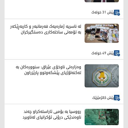
پێش 31 خولەک
لە ناسریە ژمارەیەک فەرمانبەر و کاربەڕێکەر
بە تۆمەتی ساختەکاری دەستگیرکران
پێش 49 خولەک
وەزارەتی ناوخۆی عێراق: سنوورەکان بە
تەکنەلۆژیای پێشکەوتوو پارێزراون
پێش کاتژمێرێک
رووسیا بە بۆمبی ئاراستەکراو چەند
ناوەندێکی درۆنی ئۆکرانیای لەناوبرد