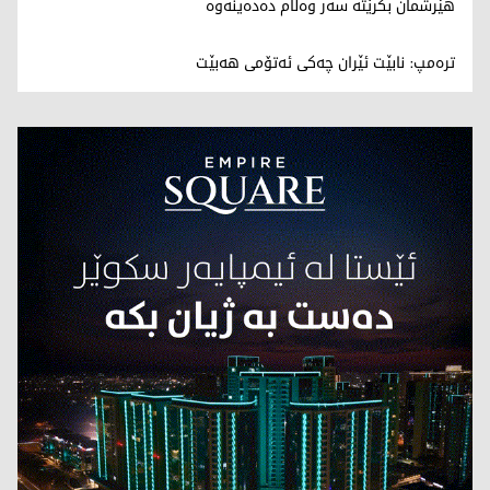
هێرشمان بکرێتە سەر وەڵام دەدەینەوە
ترەمپ: نابێت ئێران چەکی ئەتۆمی هەبێت