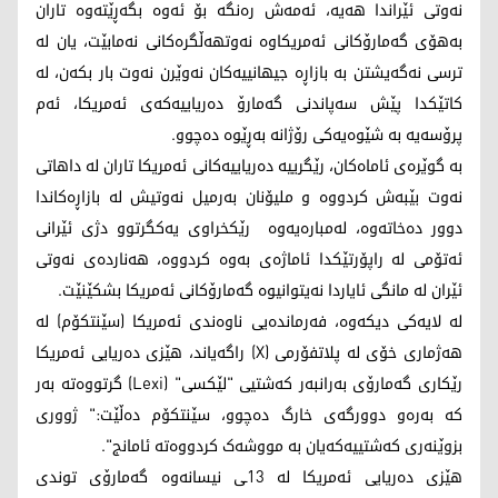
نەوتی ئێراندا هەیە، ئەمەش رەنگە بۆ ئەوە بگەڕێتەوە تاران
بەهۆی گەمارۆکانی ئەمریکاوە نەوتهەڵگرەکانی نەمابێت، یان لە
ترسی نەگەیشتن بە بازاڕە جیهانییەکان نەوێرن نەوت بار بکەن، لە
کاتێکدا پێش سەپاندنی گەمارۆ دەریاییەکەی ئەمریکا، ئەم
پرۆسەیە بە شێوەیەکی رۆژانە بەڕێوە دەچوو.
بە گوێرەی ئاماەکان، رێگرییە دەریاییەکانی ئەمریکا تاران لە داهاتی
نەوت بێبەش کردووە و ملیۆنان بەرمیل نەوتیش لە بازاڕەکاندا
دوور دەخاتەوە، لەمبارەیەوە رێکخراوی یەکگرتوو دژی ئێرانی
ئەتۆمی لە راپۆرتێکدا ئاماژەی بەوە کردووە، هەناردەی نەوتی
ئێران لە مانگی ئایاردا نەیتوانیوە گەمارۆکانی ئەمریکا بشکێنێت.
لە لایەکی دیکەوە، فەرماندەیی ناوەندی ئەمریکا (سێنتکۆم) لە
هەژماری خۆی لە پلاتفۆرمی (X) راگەیاند، هێزی دەریایی ئەمریکا
رێکاری گەمارۆی بەرانبەر کەشتیی "لێکسی" (Lexi) گرتووەتە بەر
کە بەرەو دوورگەی خارگ دەچوو، سێنتکۆم دەڵێت:" ژووری
بزوێنەری کەشتییەکەیان بە مووشەک کردووەتە ئامانج".
هێزی دەریایی ئەمریکا لە 13ـی نیسانەوە گەمارۆی توندی