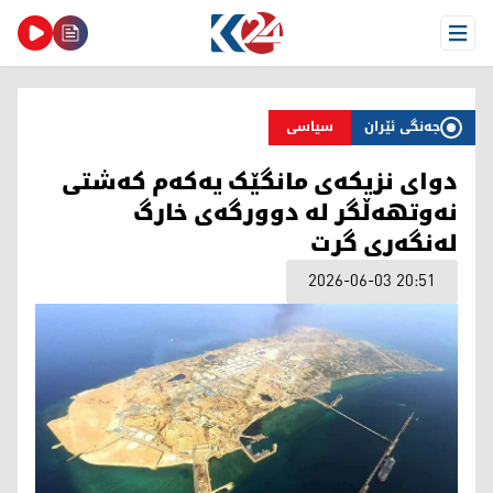
Open Menu
جەنگی ئێران
سیاسی
دوای نزیکەی مانگێک یەکەم کەشتی
نەوتهەڵگر لە دوورگەی خارگ
لەنگەری گرت
2026-06-03 20:51