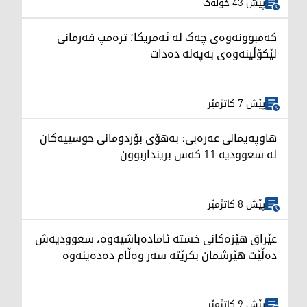
پێش 43 خولەک
کەمبوونەوەی چەک لە ئەمریکا؛ ترەمپ فەرمانی
لێکۆڵینەوەی بەپەلە دەدات
پێش 7 کاتژمێر
هاوپەیمانی عەرەبی: بەهۆی بۆردومانی حوسییەکان
لە سعوودیە 11 کەس برینداربوون
پێش 8 کاتژمێر
عێراق هێزەکانی خستە ئامادەباشیەوە، سعوودیەش
دەڵێت هێرشمان بکرێتە سەر وەڵام دەدەینەوە
پێش 9 کاتژمێر