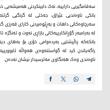
سەقامگیریی داراییە، نەک دابینکردنی هەمیشەیی خ
بانکی ناوەندیی عێراق، جەختی لە گرنگیی گرتنە
سەرچاوەکانی داهات و بەڕێوەبردنی کارای قەرزی گ
لە بەرامبەر گۆڕانکارییەکانی بازاڕی نەوت و تەنگژە ئا
بانکەکە پاڵپشتیی بەردەوامی خۆی بۆ بەهای دینا
راگەیاندن کرد لە گواستنەوەی هەواڵە ئابوورییەکا
ناوەندی وەک هەنگاوی مەترسیدار نیشان نەدەن.