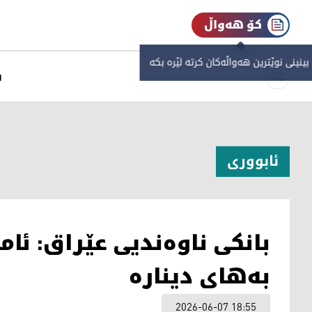
کۆ هەواڵ
 بینینی نوێترین هەواڵەکان کرتە لێرە بکە
س
ئابووری
بانکی ناوەندیی عێراق: ئا
بەهای دینارە
2026-06-07 18:55