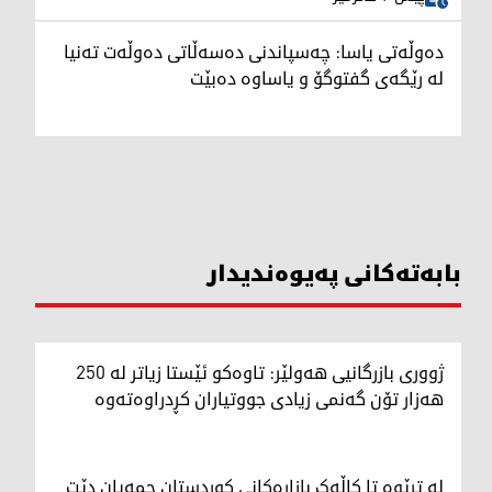
دەوڵەتی یاسا: چەسپاندنی دەسەڵاتی دەوڵەت تەنیا
لە رێگەی گفتوگۆ و یاساوە دەبێت
بابەتەکانی پەیوەندیدار
ژووری بازرگانیی هەولێر: تاوەکو ئێستا زیاتر لە 250
هەزار تۆن گەنمی زیادی جووتیاران کڕدراوەتەوە
لە ترێوە تا کاڵەک بازاڕەکانی کوردستان جمەیان دێت