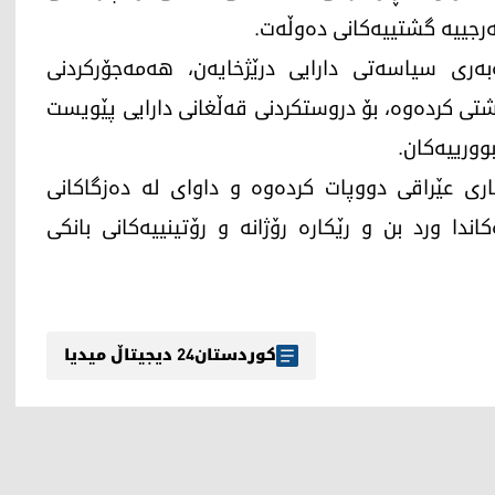
ەرجییە گشتییەکانی دەوڵەت.
بەری سیاسەتی دارایی درێژخایەن، هەمەجۆرکردنی
شتی کردەوە، بۆ دروستکردنی قەڵغانی دارایی پێویست
بوورییەکان.
ری عێراقی دووپات کردەوە و داوای لە دەزگاکانی
ندا ورد بن و رێکارە رۆژانە و رۆتینییەکانی بانکی
کوردستان24 دیجیتاڵ میدیا