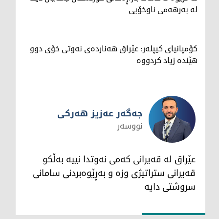
لە بەرهەمی ناوخۆیی
کۆمپانیای کیپلەر: عێراق هەناردەی نەوتی خۆی دوو
هێندە زیاد کردووە
جەگەر عەزیز هەرکی
نووسەر
جەگەر عەزیز هەرکی
عێراق لە قەیرانی کەمی نەوتدا نییە بەڵکو
قەیرانی ستراتیژی وزە و بەڕێوەبردنی سامانی
سروشتی دایە