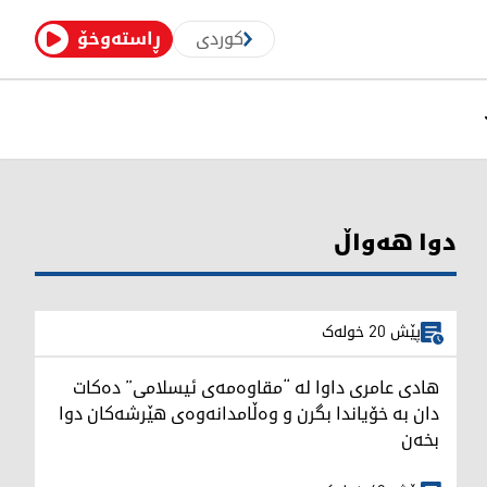
کوردی
ڕاستەوخۆ
دوا هەواڵ
پێش 20 خولەک
هادی عامری داوا لە “مقاوەمەی ئیسلامی” دەکات
دان بە خۆیاندا بگرن و وەڵامدانەوەی هێرشەکان دوا
بخەن