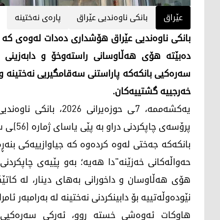
عێراق
بانکی ناوەندیی عێراق
پارەی نەختینە
بانکی ناوەندیی عێراق هۆشداری دەدات لەوەی کە چ
دەبێتە هۆی هەڵاوسانی راستەوخۆ و دابەزینی 
سەرەکیی بانکەکە پاراستنی سەقامگیریی نەختینە و 
خەرجییە گشتییەکان.
یەکشەممە، 7ـی حوزەیران
پرۆسەی چاپکردنی دراو بە پێی یاسای ژمارە (56)ـی ساڵی 2004 بە تەواوی قەدەغەیە.
بانکەکە جەختی لەوە کردەوە کە جیاوازییەکی بنەڕە
حەواڵەکانی خەزێنە"دا هەیە؛ بەو پێیەی چاپکردنی
هۆی هەڵاوسان و داخورانی بەهای دینار، لە کاتێک
نێودەوڵەتییە بۆ دابینکردنی نەختینە لە بەرامبەر ئام
هاوکات ئەوەشی خستە روو، ئەرکی سەرەکیی ئە