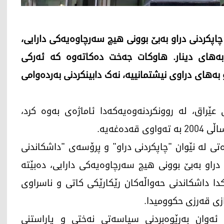
اپکردنی دراو بەبێ بوونی هیچ سەرچاوەیەکی دارایی،
بەهای دینار. هاوکات جەخت دەکاتەوە کە ئەرکی
بەهای دراوی نیشتمانییە، نەک دابینکردنی بەردەوامی
ی 2026، بانکی ناوەندیی عێراق، لە روونکردنەوەیەکەدا ئاماژەی بەوە کرد،
تی لە نێوان "چاپکردنی دراو" و پرۆسەی "داشکاندنی
 دراو بەبێ بوونی هیچ سەرچاوەیەکی دارایی، دەبێتە
دا داشکاندنی حەواڵەکان رێکارێکی کاتی و ناسراوی
رازی قەرزی حکوومیدا.
وان بەڕێوەبردنی سیاسەتی نەختی و پاراستنی