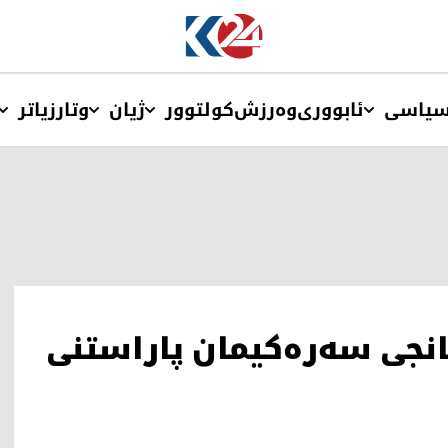
یاسی
ئابووری
وەرزش
کولتوور
ژیان
وتار
زیاتر
مانجی سەرەکیمان پاراستنی