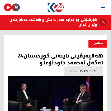
Open Menu
هێرشێکی چڕ کرایە سەر داعش و هەشت حەشارگەی
وێران کران
سیاسی
هەڤپەیڤینی تایبەتی کوردستان24
لەگەڵ ئەحمەد داودئۆغڵو
2026-06-09 22:51