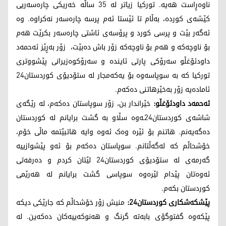
ناوەڕاست هەیە. تورکیا زیاتر لە 35 ساڵە خەریکی چارەسەریی
کێشەی کوردە، بەڵام تا ئێستا ئەم پرسە چارەسەر نەکراوە. وە
ئەگەر بێت و پرسی کورد و پرۆسەی ئاشتی چارەسەر بکرێت هەم
بۆ ناوچەکە و هەم بۆ ناوچەکە زۆر باش دەبێت، زۆر بەڕێز ئەحمەد
داودئۆغڵو سەرۆکی پارتی ئایندە و سەرۆکوەزیرانی پێشووتری
تورکیا کە بە سوپاسەوە بۆ یەکەمجار لە ستۆدیۆی کوردستان24
ئامادەیە زۆر بەخێرهاتنی دەکەم.
ئەحمەد داودئۆغڵو:
خێراندار بن، زۆر سوپاستان دەکەم، لە رێگەی
شاشەی کوردستان24ـەوە سڵاو بە گشت برایانم لە کوردستان
دەگەیەنم. هاتنم بۆ ئێرە وەک ئەوە وایە هاتبێتمە ماڵی خۆم،
خۆشحاڵم کە لەگەڵتانم. سوپاستان دەکەم بۆ ئەو پێشوازییە
گەرمەی لە ستۆدیۆی کوردستان24 لێتان کردم و دەرفەتی
ئەوەتان پێدام لێرەوە سوپاسی گشت برایانم لە هەرێمی
کوردستان بکەم.
پێشکەشکاری کوردستان24:
منیش زۆر خۆشحاڵم کە جارێکی دیکە
پێکەوە گفتوگۆی بابەتە گرنگ و هەنوکەییەکان دەکەین. لە