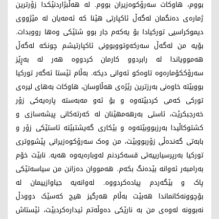
بووم، هاوکات سەرۆکوەزیران بووم. لە هەڵبژاردنێکدا زۆرترین
ژمارەی دەنگمان لەگەڵ ئاکپارتی هێنا کە ئەمەیان لە مێژووی
دیموکراسیی تورکیادا بۆ یەکەم جار بوو شتێکی وەها رووبدات.
بۆیە من لەگەڵ سەرکەوتووبوونی ئاکپارتیشم چونکە لەگەڵ
هەموویاندا لە رابردوو کارمان کردووە هەر لە بەڕێز
سەرۆککۆمارەوە تاوەکو ئەوانی دیکە. بەڵام ئێستا ئەگەر تورکیا
بووبێتە خاوەنی بەرزترین رێژەی هەڵاوسان، هاوکات بەهای لیرەی
تورکی کەمی کردبێتەوە و بۆ ئەو مەبەستە پارەیەکی زۆر
خەرجبکرێت، ئاستی بەرهەمهێنان لە کەرتەکانی پیشەسازی و
کشتوکاڵیدا بەرزبووبێتەوە و بێکاری گەیشتبێتە ئاستێکی زۆر و
بابەتی گەندەڵی زۆربووبێت، من وەک سەرۆکوەزیرانی پێشووتری
تورکیا بەرپرسیارییەتی قسەکردنم لەوبارەیەوە هەیە. نابێت خۆم
بەرامبەر ئەوانە بێدەنگ بکەم. هەمووان دەزانن من سیاسەتێکی
پاک و بێگەردم پیادەکردووە. لەوانەیە جیاوازییمان لە
بۆچوونەکانماندا هەبێت بەڵام هەرگیز هیچ کەسێک دوودڵ
نەبوونە لەوەی من بە نارێکی دەوڵەتم ئیدارەکردبێت، ئێستاش