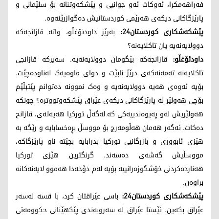
فەراهەمکرا، ئەوکات ئەو جوانیی و پێشکەوتنانە بۆ سلێمانی و
پارێزگاکانی دیکەی هەرێمی کوردستانیش دەگوازرێنەوە.
پێشکەشکاری کوردستان24:
بەرێز داودئۆغڵو، واتە قازانجەکە
دوولایەنەیە یان تاکلایەنە؟
داودئۆغڵو:
قازانجەکە بێگومان دوولایەنەیە. سەیرکە قازانجی
تاکلایەنە تەمەنەکەی درێژ نابێت و دوای ماوەیەک لەناودەچێت.
بۆیە ئەوەی هەیە دوولایەنەیە و وەک نموونە دەتوانم پێتبڵێم
بۆچی هەولێر لە پارێزگاکانی دیکەی عێراق پێشکەوتووترە؟ چونکە
هەولێریش لەو پەیوەندییەکی کە لەگەڵ تورکیا هەیەتەی، قازانج
دەکات. ئەگەر هەمان هەڵومەرج بۆ مووسڵ بڕەخسابایە و رێگە بە
هێزی ئابووری و بازرگانیی تورکیا بدرابایە بچێتە ناو پارێزگاکە،
مووسڵیش گەشەی دەسەند. گرنگترین هێزی تورکیا
هەناردەکردنی خۆشگوزەرانییە بۆیە لەم دۆخەدا هەموو لایەنەکانه
براوەن.
پێشکەشکاری کوردستان24:
باسی عێراقتان کرد، با قسە لەسەر
عێراق بکەین. ئێستا عێراق لە سەروبەندی پێکهێنانی حکوومەتی