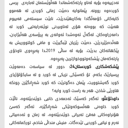
نەدزییەوە بۆیە لەناو پارتەکەشماندا هەڵوێستمان لەبارەی پرسی
کوردەوە روونە. پێمانوایە دەبێت زمانی کوردی لە هەموو
کایەکانی کۆمەڵگادا بەکاربهێندرێت، نابێت سیستەمی قەییوم
هەبێت کە بووەتە هۆی لەناوبردنی نوێنەرایەتیی کورد لە
دامەزراوەکان. لەگەڵ ئەوەشدا ئەوانەی بە پرۆسەی هەڵبژاردن،
هەڵدەبژێردرێن، دەبێت رێزیان لێبگیرێت و مافی کولتووریش بە
پێکهاتەکان بدرێت. بۆیە لە ساڵی 2019ـدا پەیڕەوی ناوخۆی
پارتەکەمان پێشکەوتووخوازترین پەیڕەوە.
پێشکەشکاری کوردستان24:
دوور لە سیاسەت دەمەوێت
پرسیارێک بکەم. تۆ کەسێکی نزیکی لە کورد و لە سایکۆلۆژیای
کورد گەیشتوویت، پێمان دەگوترێت کە کورد شەڕانگێزن چونکە
هاورێی شاخن، هەر بە راست کورد وایە؟
داودئۆغڵو:
ئەگەر کەسێک ئەحمەدی خانیی خوێندبێتەوە، ناڵێت
کورد خاوەنی هەڵسوکەوتێکی شەڕانگێزە، ئەگەر کەسێ
هۆنراوەکانی فەقێ تەیرانی خوێندبێتەوە، لە زمان و ئەدەبیاتی
نەرم و نیانیی کوردیی تێدەگات. منیش منداڵی شاخم، تورکمانەکانی