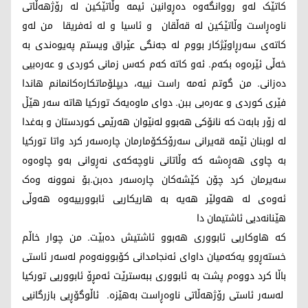
کاتێک لەو رووانگەوە دەڕوانین ئیمە وڵاتێکین لە رۆژهەڵاتی
ناوەڕاست وڵاتێکین لە قەڵقان و ئاسیا و لە ئەفریقا من لەو
کاتەی سەرڕاوێژکار بووم لە جەنگی عێراق ویستم پەیوەندی بە
خەڵی ئێرەوە بکەم. ئەو کاتە کەم کەس زمانی کوردی و عەرەبیی
دەزانی. من گوتم ئەمە راست نییە، دیپلۆماتکارەکانمانم هاندا
فێری کوردی و عەرەبی ببن. دوای ماوەیەک تورکیا هاتە سەر هێڵ
لە زۆر بابەت کە نانۆکی هەبوو لەنێوان هەرێمی کوردستان و بەغدا
لە لوبنان ئێمە قەیرانی سەرۆککۆمارمان چارەسەر کرد واتا تورکیا
بە چاوی هەڕەشە کە وڵاتانی ناوچەکەی نەڕوانی بەو چاوەوە
سەیرمان کرد چۆن کێشەکان چارەسەر دەبن.بۆ نموونە وەک
ئەوەی لە هەولێر هەیە بە هاریکاریی ئابوورییەوە هەوڵی
هێنانەدیی ئاشتیمان دا
کە هاوکاریی ئابووری هەبوو ئاشتیش دەبێت. من چوار خاڵم
خستەڕوو یەکەمیان داوای ئەنجامدانی کۆبوونەوەم لەسەر ئاستی
باڵا کرد دووەم پشت بە ئابووری ببەسترێت ئەمڕۆ ئابووریی تورکیا
لەسەر ئاستی رۆژهەڵاتی ناوەڕاست بەهێزە. ئاڵوگۆڕیی بازرگانیی