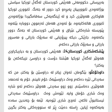
بەرپرسانی حکوومەتی هەرێمی کوردستان لەگەڵ تورکیا سیاستی
بوژانەوەی ئابوورییان پەیڕەو کرد دوور لە جەنگ. ئابووری تورکیا
هاوکاری هەولێری کرد و لە ژینگەیەکی سەقامگیردا بوژانەوەی
ئابووری هاتەکایەوە. بۆ ئەوەی هەمان ئەزموون دووبارە بێتەوە
پێویستە شارەکانی عێراق و هەرێمی کوردستان لە جەنگ دوور
بکەنەوە. جارێکی دیکە پیرۆزبایی لە سەرۆک بارزانی و مەسرور
بارزانی و سەرۆک بارزانی دەکەم.
پێشکەشکاری کوردستان24:
هەرێمی کوردستان و بە دیاریکراوی
هەولێر لەگەڵ تورکیا هێشتا دۆست و دراوسێ نزیکەکەن بۆ
یەکتر؟
داودئۆغڵو:
بێگومان، ئەوان زیاتر لە دراوسێن بۆ یەکتر، من کە
سەردانی ئێرە دەکەم وەک دراوسێیەک خۆم نابینم. خۆم بە ئەحمەد
هەولێری دەناسێنم. زوو زوو سەردنی هەولێر دەکەم ئەو شارە
وەک شاری خۆمان وایە. ئێوەش وەک دراوسێیەک سەردانی
ئیستانبوڵ ناکەن. ئەوێ شاری ئێوەیە. ئێمە بۆ چەندین سەدە
بەیەکەوە ژیاین. ڕاستە دەبێت ڕێز لە سنوورەکانی یەکتر بگرین