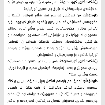
پێشکەشکاری کوردستان24:
ئەم مەرجە پێشنیازە بۆ کۆتاییهێنان
بە کێشەی سیاسییەکان لە عێراق یان مەرجی تورکیایە؟
داودئۆغڵو:
من ئەرکێکی فەرمیم نییە بەڵام ئەوانەی ئێستا لە
حکوومەتن کەسانێکن کە لە رابردوو پێکەوە کارمان کردووە. بۆیە
ناتوانم بەناوی حکوومەتەوە قسە بکەم بەڵام ئەوە دەزانم
هەمووان لە تورکیا داوای عێراقێکی گەشەسەندوو، دەوڵەمەند و
عێراقێکی یەکگرتوویان دەوێت، هاوکات هیواخوازن هەرێمی
کوردستانیش رۆڵی پرد لەنێوان بەغدا و ئەنقەرە ببینێت و بەردەم
تورکیا بکاتەوە بۆ وەبەرهێنان و گەشەپێدان.
پێشکەشکاری کوردستان24:
باس پەیوەندییەکانتان کرد دەمەوێت
بپرسم، هەولێر و بەغدا ژمارەیەک کیشەیان هەیە و لێرەدا تورکیا
دەبێت رۆڵی چی بێت؟
داودئۆغڵو:
ئەمڕۆ ئەم بابەتەم لەگەڵ بەڕێز سەرۆک بارزانی و کاک
مەسرور باسکرد، تورکیا دەتوانێت زۆر شت بکات. لە رابردوو
کردوومانە و هەر کاتێک کێشە هەبووبێت هەوڵمانداوە کێشەکان
چارەسەر بکەین، ئەمڕۆش هەمان دەرفەتمان لەبەردەمە و ئەگەر