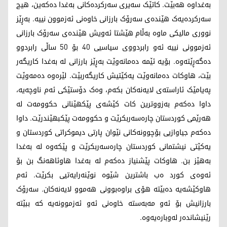
بەغداوە هەبێت. کاتێک سەیری سەرکردەکانی بەغدا دەکەین، هیچ
سەرکردەیەک هێندەی سەرۆک بارزانی خاوەنی ئەزموون نییە. بەڕێز
نووری مالیکی ماوە بەڵام هێشتا ئەویش هێندەی سەرۆک بارزانی
ئەزموونی نییە ئەو رابردووی سیاسیی 40 بۆ 50 ساڵی رابردوو
دەگەڕێتەوە. بۆیە ئێمە دەمانەوێت بەڕێز بارزانی لە بەغدا کاریگەر
بێت، هاوکات دەمانەوێت یەکێتیش کاریگەربێت. لێرەوە دەمەوێت
پەیامێک ئاراستەی لایەنەکان بکەم، وەک دۆستێکی ئەم ناوچەیە،
داوا دەکەم بەزووترین کات کێشەی پێکهێنانی حکوومەت لە
هەرێمی کوردستان چارەسەربکرێت و حکوومەت پێکبهێندرێت. داوا
دەکەم جیاوازیی بۆچوونەکانی نێوان پارتی دیموکراتی کوردستان و
یەکێتی نیشتمانی کوردستان چارەسەربکرێت و پێکەوە لە بەغدا
بەهێز بن. هاوکات پێشنیاز دەکەم لە بەغدا هاوئاهەنگ بن بۆ
ئەوەی کورد ەب باشترین شێوە نوێنەرایەتیی بکرێت. ئەم
هاوکێشەیە دەبێتە هۆی براوەبوونی هەموو لایەنەکان. سەرۆک
بارزانیش بۆ ئەو مەبەستە خاوەنی ئەو ئەزموونەیە کە ببێتە
رێنیشاندەر لەوبارەیەوە.