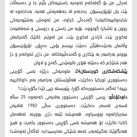
ئەرکی من بۆ گەلەکەم ئەوەیە راستییەکان بڵێم جا چ دەسەڵات
بێت یان ئۆپۆزیسیۆن. رەخنەم لە جەهەپەش هەیە، بەداخەوە لە
شارەوانییەکانیاندا گەندەڵی کراوە، من ئەوەش بەشێوەیەکی
روون و ئاشکرا گوتووە. بۆیە من راستی و دروستی و شەفافیەت
لەکوێ بێت، ئازادی لەکوێ بێت، من لەوێم. کاتێک گەنجانمان
وڵاتمان بەجێدەهێڵن دەبێت بپرسم بۆچی دەڕۆن. ئۆپۆزیسیۆن
بوونم بەرامبەر بە بێکاری و گەندەڵییەکانە. من دژی ئەوانەم و دژ
هەر شتێکم کە دەبێتە هۆی نائومێدیی گەنج و لاوان.
پێشکەشکاری کوردستان24:
ماوەیەکی درێژە باسی گۆرینی
دەستووری تورکیا دەکرێت، هەڵوێستتان بەرامبەر بەم داواکارییە
چییە؟ ئەگەر دەستوورەکە گۆڕا، پێویستە چیی تێدا بگۆڕدرێت؟
داودئۆغڵو:
پرسی گۆرینی دەستوور بەلایەنی کەمەوە 25 ساڵە
قسەی لەسەر دەکرێت. دەستووری ساڵی 1982 لەلایەن
سەربازانەوە نووسراوە، هەمیشە ئێمە دژی بووینە. لەهەمان
کاتدا ناکرێت تۆ هەمیشە باسی گۆڕینی دەستوور بکەیت و هیچ
هەنگاوێک نەگریتەبەر، ئەمە شتێکی مەترسیدارە. لەگەڵ ئەوەشدا