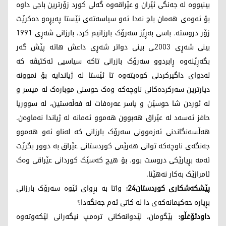
بینیووە لە جەنگی ئێران و عێراقەوە گەلی کورد زۆرترین باجی داوە
بۆ ئەوەی هەمان باج نەدا ئەو سیاسەتەی ئێستا پەیڕەو دەکرێت
زۆر دروستە. باسی بەڕێز سەرۆک بارزانیم کرد، بارزانی شەڕی 1991
بینی شەڕی 2003ـی بینی دواتر شەڕی داعش هاتە پێش گەر
بگەڕێنەوە ڕابردوو سەرۆک بازرانی تاکە سیاسیی ئەکتیڤە کە
لەدوای داگیرکردنی کوەیتەوە تا ئێستا لە ژیاندایە بۆ نموونە
دیارترین سەرکردەکانی ناوچەکە وەک حوسنی موبارەک لە میسر و
لە ئوردن شا حوسێن و یاسر عەرەفات لە فەڵەستین، لە سووریا
حافز ئەسەد لە عێراق هەبوون هەموو ئەمانە لە ژیاندا نەماوەن.
هەڵسەنگاندنی ئەزموونی سەرۆک بارزانی کە لەناو ئەو هەموو
جەنگەی ناوچەکە توانی هەرێمی کوردستانی عێراق بە دوور بگرێت
ئەمە بڕیارێکی دروست بوو. بۆ هیچ کەسێک کوردانی عێراقی وەک
ئامرازێک بەکار نەهێنا.
پێشکەشکاری کوردستان24:
واتا بە بڕوای ئێوە سەرۆک بارزانی
بڕیارە حەکیمانەکەی دا لە کاتی ئەم جەنگەدا؟
داودئۆغڵو:
بێگومان، لێدوانەکانی ترەمپ نیگەرانی لێکەوتەوە