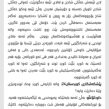
لای ئێمەش خەڵکی شاخن و لەلای ئێمە دەگوترێت، ئەوانی خەڵکی
شاخن ئاویان خەستە و خۆیشیان مەردن. بەڵێ ئێمە وەکو خەڵکی
شاخ بۆچوونەکانمان زۆر بە ڕوون و ئاشکرا دەخەینەڕوو. ئەگەر
مەبەستمان دەمەقاڵی کردن بێت، خۆمان لێی بەدوور ناگرین،
مەبەستمان ئاشتبوونەوەش بێت زوو ئاشت دەبینەوە. واتە
هەڵوێست و هەڵسوکەوتەکانمان روونن. بەڵام ئەمە مانای
توندیی و شەرانگێزیی ئێمە نایەت، ناوچەی جزرێی ئێستا بۆ مێژووی
مرۆڤایەتی خاوەنی کۆنترین رابردووە، ئەحمەدی خانی و فەقێ
تەیران و مەولانا خالیدی بەغدادی هەر هی ئەو ناوچانەن. بۆیە هەر
کەسێک بە کورد بڵێت کورد توند و شەڕانگێزن، ئەوا لە کورد
نەگەیشتوون، هەرکەسێکیش بە کورد بڵێت مەردن، ئەوا بە باشی
لە کورد گەیشتووە.
پێشکەشکاری کوردستان24:
واتە ئازایەتی کورد وەک توندوتیژی
وێنا دەکرێت وایە؟
داودئۆغڵو:
بەڵێ ئەمە بابەتێکە پەیوەندیی بە تێگەیشتنەوە هەیە.
بۆ تورکمانەکانی قۆنیاش هەمان شت دووبارە دەکرێتەوە. کاتێک