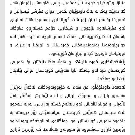
عێراق و تورکیا و کوردستان دەکەین. پرسی هاوبەشی زۆرمان هەن
کە دەبێت یەک بە یەک تاوتوێیان بکەین. دوای هێرشی ئیسرائیل و
ئەمریکا بۆسەر ئێران زۆر شت گۆڕانکاری بەسەردا هات لەبارەی
ئەو هێرشانەوە بۆچوون و شیکاریی خۆمم خستەڕوو هاوکات
باسمان لە کاریگەرییەکانی جەنگ لەسەر ناوچەکە کرد. هەر لەم
چوارچێوەیەدا پەیوەندییەکانی کوردستان و تورکیا و عێراق و
تورکیامان تاوتوێ کرد و بیراڕامان گۆڕییەوە.
پێشکەشکاری کوردستان24:
چ هەڵسەنگاندنێکتان بۆ هەرێمی
کوردستان کرد لەو جەنگە ئایا هەرێمی کوردستان توانی بێلایەن
بێت لەو جەنگە؟
ئەحمەد داودئۆغڵو:
من هەم لە کۆبوونەوەکانم لەگەڵ بەڕێزان
مەسرور بارزانی و سەرۆک بارزانی و لە سلێمانیش لەگەڵ بافڵ
تاڵەبانی و قوباد تاڵەبانی ئەو بابەتەم خستە بەر باس. بەرلە هەموو
شت سیاسەتی هەرێمی کوردستان سیاسەتێکی زۆر دروستە بە
داخەوە هەرێمی کوردستان لەو جەنگانەی لە ناوچەکە روویانداوە
زۆرترین ئازاری چەشتووە بۆ نموونەی هەڵەبجە کە زۆرترین ئازاری