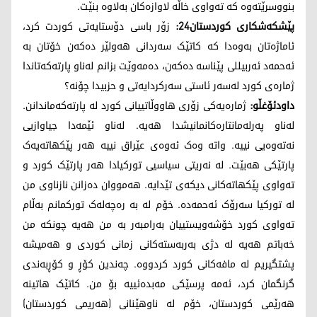
بنووسرێتەوە کە تەواوی خاڵە لاوازەکان بەلاوە بنێت.
پێشکەشکاری کوردستان24:
زۆر باسی دۆستایەتی کوردت کرد،
ئاماژەتان بەوەدا کە کاتێک سەردانی هەولێر دەکەن خۆتان بە
ئەحمەد ئەربیللی پێناسە دەکەن، دەمەوێت بزانم لەناو پارتەکەتاندا
ژمارەی کورد لەسەر ئاستی سەرکردایەتی و حزبیدا چۆنە؟
داودئۆغڵو:
ژمارەیەکی زۆری هاووڵاتییانی کورد لە پارتەکەماندانن.
لەناو پەرلەمانتارەکانمانیشدا هەیە. لەناو ئێمەدا جیاوازیی
نەتەوەیی نییە. واتە وەک ئەوەی عێراق نییە هەر پێکهاتەیەک
پارتێکی هەبێت. لە نەریتی سیاسیی تورکیادا هەر پارتێک کورد و
تەواوی پێکهاتەکانی دیکەی تێدایە. هەمووان دەزانن نازناوی من
لە تورکیا سەرۆک ئەحمەدە. خۆم لە بە رەچەلەک تورکمانم بەڵام
تەواوی کورد خۆشەویستییان بەرامبەر بە من هەیە چونکە من
خەباتم هەیە لە دژی بەربەستەکانی زمانی کوردی و هەمیشە
پشتگیریم لە مافەکانی کورد کردووە. چەندین کۆڕ و کۆڕبەندی
گرنگمان کرد، ئەمە پرسێکی مەبدەئییە بۆ من. کاتێک هاتینە
هەرێمی کوردستان، خۆم لە ناوهێنانی (هەریمی کوردستان)