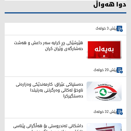
دوا هەواڵ
پێش 3 خولەک
هێرشێکی چڕ کرایە سەر داعش و هەشت
حەشارگەی وێران کران
پێش 20 خولەک
دەستپاکی عێراق: کارمەندێکی وەزارەتی
ناوخۆ لەکاتی وەرگرتنی بەرتیلدا
دەستگیرکرا
پێش 32 خولەک
داشکانی تەندروستی بۆ هەڵگرانی پێناسی