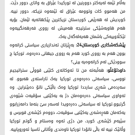
بەڵام ئێمە لەیەکتر دوورنین لە تورکیدا عێراق بە واتای دوور دێت.
من هەموو کات وتوومە عێراق لە ئێمەوە نزیکە، دوور نییە.
کوردیش لە هەرێمی کوردستان نزیکترین پێکهاتەیە لێمان. بۆیە
هەم هاوبەشێکی سترتیجە هەمیش لە رووی فەرهەنگییەوە
تێکڵاوییەکی باشمان هەیەلەگەل یەک.
پێشکەشکاری کوردستان24:
بەڕێزتان ئەندازیاری سیاستی کرانەوە
بوون هەم بە رووی کورد هەم بە رووی جیهانی دەرەوە، تورکیا چ
سوودێکی لەم کرانەوەیە بینی؟
داودئۆغڵو:
هەڵبەتە من تا ئەوکاتەی کتێبی قووڵی ستراتیجیم
نووسی، سیاسەتی دەرەوەی تورکیا یەک ئاراستەی هەبوو. لە
سەردەمی شەڕی سارددا تورکیا وەک باڵێکی ناتۆ دەبێنراین. وە
تەواوی سیاسەتی دەرەوەمان دژ بە یەکێتیی سۆڤیەت شێوەی
گرتبوو.تورکیا لە سیاسەتی دەرەویدا لەسەر سێ بنەما دامەزرابوو
یەکەمان هەڕەشەی یەکێتیی سوڤیەت، دووەم کێشەی قوبرس و
سێیەم کێشەی کورد، من دژی ئەوە وەستام و گوتم تورکیا
وڵاتێک نییە لە باڵی ناتۆدا تورکیا ناوەندی وڵاتانی ئاسیا ئەوروپاییە.