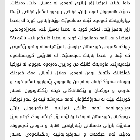
داوا بکرێت تورکیا زۆر زیاتری ئەوەی لە دەستی دێت، دەیکات.
دەبێت هەمووان ئەوە بزانن، قۆناغی رابردوو لەگەڵ قۆناغی ئێستا
جیاوازییەکە ئەوەیە، ئێمە دەمانەوێت نوێنەرایەتیی کورد لە بەغدا
زۆر بەهیز بێت. ئەگەر کورد لە بەغدا بەهێز بێت، لەبەرژەوەندیی
تورکیا دایە. ئێمە دەمانەوێت کورد لە بەغدا کاریگەر بێت، باشە بۆ؟
چونکە هەریمی کوردستان دراوسێی لەپێشینەمانە و ئەو رێگەیەی
کە ئێمە و بەغدا بەیەک دەبەستێت، لە هەرێمی کوردستانەوە
تێدەپەڕێت. ماوەیەک کاتێک من وەزیری دەرەوە نەبووم، لە تورکیا
خەڵکانێک دڵتەنگ بوون لەوەی جەلال تاڵەبانی وەک کوردێک
بووەتە سەرۆککۆمار، بەڵام من وانەبووم، پێموابوو ئەگەر کورد و
عەرەب و تورکمان و پێکهاتەکانی دیکە رێککەوتوون لەسەر
کوردێک ببێت بە سەرۆککۆمار، ئەمە هەڕەشە نییە بۆ سەر تورکیا،
بەپێچەوانەوە ئەمە خاڵێکی ئەرێنییە. کاریگەربوونی پارتی
دیموکراتی کوردستان لە بەغدا بۆ ئێمە زۆر گرنگە. وەک گوتم بەڕێز
سەرۆک بارزانی خەسلەتی رێبەرایەتیی هەیە و خاوەنی ئەزموونە.
دەبێت ئەم حیکمەت و سەرکردایەتییە رەنگدانەوەی بەسەر