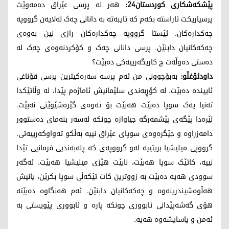
پێشکەشکاری کوردستان24:
هەر لە پرسی عێراق دەمەوێت
پرسیاریکت ئاراستە بکەم کە تایبەتە بە دانانی چەک لەلایەن گرووپە
چەکدارەکان. ئێستا گرووپە چەکدارەکان رازی نین بەوەی
چەکەکانیان دابنێن. پرسی دانانی چەک و کۆکردنەوەی چەک لە
دەستی دەوڵەت چ کاریگەرییەکی دەبێت؟
داودئۆغڵو:
بەبۆچوونی من ئەم پرسە سەرەکیترین پرسی قۆنا‌غی
ئاییندە دەبێت. لە کۆڕبەندی سلێمانیش ئاماژەم پێدا، لە وڵاتێکدا
تەنیا یەک سوپا دەبێت هەبێت بۆ ئەوەی گێرەشێوێنی نەبێت.
لێرەدا پێگەی پێشمەرگە جیاوازە چونکە لەسەر بنەمای دەستوور
دامەزراوە و جێگرەوەی سوپای عێراق نییە بەڵکو تەواوکەرییەتی.
گرووپی میلیشیا بریتییە لەو گرووپەی کە پلەبەندیی فرمانیی تێدا
نییە، کاتێک سوپا هەبێت، نابێت هێزی میلیشیا هەبێت. ئەگەر
سوودی هەیە دەبێت بە زووترین کات تێکەڵی سوپا بکرێن، یانیش
هەڵوەشیندرینەوە و چەکەکانیان دابنێن. ئەم هەنگاوە دەبێتە
هۆی گەشەپێدانی ئابووری چونکە پارە و ئابووری پێویستی بە
ئەمن و یاسایشەوە هەیە.