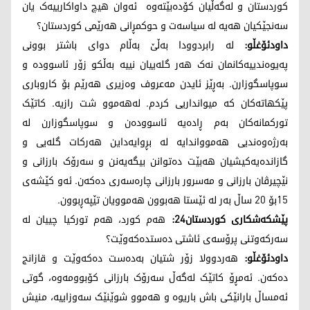
کوردستان و لەگەڵیان کۆدەبێتەوە ئەوان هیچ داواکارییەک یان
سەنجێکیان هەیە لە سیاسەت و حوکمڕانی هەرێمی کوردستان؟
داودئۆغڵو:
لە رابردوودا بەڵێ بەڵام دوای باشتر بوونی
پەیوەندییەکانمان نەک هەر گلەییان نییە بەڵکو زۆر ئاسوودە و
سوپاسگوزارن. بەڕێز ئایدن مەعروف وەزیری هەرێم بۆ کاروباری
پێکهاتەکان کە میوانداریی کردم. لەهەموو شت رازیە. کاتێک
تورکمانەکان بەم ڕادەیە ئاسوودەن و سوپاسگوزارن لە
بەرژەوەندیی هەموواندایە لە بڕوایەداین هەرکات گلەیی و
گازاندەیەکیشیان هەبێت دەتوانن بیگەیەنن و سەرۆک بارزانی و
نێچیرڤان بارزانی و مەسرور بارزانی چارەسەری دەکەن. ئەو کێشەی
١٥بۆ ٢٠ ساڵ بەر لە ئێستا هەبوون هەموویان تێپەڕبوون.
پێشکەشکاری کوردستان24:
هەم کورد، هەم تورکیا چییان لە
سەرکەوتنی پرۆسەی ئاشتی دەستدەکەوێت؟
داودئۆغڵو:
هەردوولا زۆر شتیان بەدەست دەکەوێت و قازانج
دەکەن. ئەمڕۆ کاتێک لەگەڵ سەرۆک بارزانی کۆبوومەوە، گوتی
ئەمساڵ بارانێکی باش باریوە و هەموو شوێنێک سەوزاییە، منیش