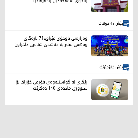
زانکۆی سەلاحەدین راگەیەندرا
پێش 42 خولەک
وەزارەتی ناوخۆی عێراق:71 بارەگای
وەهمی سەر بە حەشدی شەعبی داخراون
پێش کاتژمێرێک
رێگری لە گواستنەوەی فۆڕمی خۆراک بۆ
سنووری ماددەی 140 دەکرێت