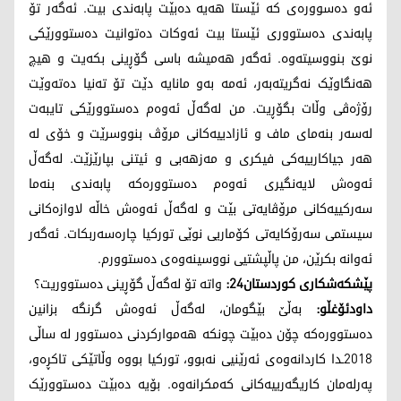
ئەو دەسوورەی کە ئێستا هەیە دەبێت پابەندی بیت. ئەگەر تۆ
پابەندی دەستووری ئێستا بیت ئەوکات دەتوانیت دەستوورێکی
نوێ بنووسیتەوە. ئەگەر هەمیشە باسی گۆڕینی بکەیت و هیچ
هەنگاوێک نەگریتەبەر، ئەمە بەو مانایە دێت تۆ تەنیا دەتەوێت
رۆژەڤی وڵات بگۆڕیت. من لەگەڵ ئەوەم دەستوورێکی تایبەت
لەسەر بنەمای ماف و ئازادییەکانی مرۆڤ بنووسرێت و خۆی لە
هەر جیاکارییەکی فیکری و مەزهەبی و ئیتنی بپارێزێت. لەگەڵ
ئەوەش لایەنگیری ئەوەم دەستوورەکە پابەندی بنەما
سەرکییەکانی مرۆڤایەتی بێت و لەگەڵ ئەوەش خاڵە لاوازەکانی
سیستمی سەرۆکایەتی کۆماریی نوێی تورکیا چارەسەربکات. ئەگەر
ئەوانە بکرێن، من پاڵپشتیی نووسینەوەی دەستوورم.
پێشکەشکاری کوردستان24:
واتە تۆ لەگەڵ گۆڕینی دەستووریت؟
داودئۆغڵو:
بەڵێ بێگومان، لەگەڵ ئەوەش گرنگە بزانین
دەستوورەکە چۆن دەبێت چونکە هەموارکردنی دەستوور لە ساڵی
2018ـدا کاردانەوەی ئەرێنیی نەبوو، تورکیا بووە وڵاتێکی تاکڕەو،
پەرلەمان کاریگەرییەکانی کەمکرانەوە. بۆیە دەبێت دەستوورێک