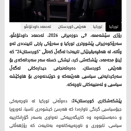
تورکیا
تورکیا
هەرێمی کوردستان
ئەحمەد داودئۆغڵو
رۆژی سێشەممە، 9ـی حوزەیرانی 2026، ئەحمەد داودئۆغڵو،
سەرۆکوەزیرانی پێشووتری تورکیا و سەرۆکی پارتی ئاییندەی ئەو
وڵاتە، لە هەڤپەیڤینێکی تایبەتدا لەگەڵ کەناڵی "کوردستان24" کە
ژینۆ محەمەد، پێشکەشی کرد، تیشکی خستە سەر سەردانەکەی بۆ
هەرێمی کوردستان، دەرەئەنجامی دیدارەکانی لەگەڵ
سەرکردایەتیی سیاسیی هەرێمەکە و خوێندنەوەی بۆ هاوکێشە
سیاسیی و ئەمنییەکانی ناوچەکە.
پێشکەشکاری کوردستان24:
دەوڵەتی تورکیا لە ناوچەیەکی
جیۆسیاسیی گرنگی ناوازەدا کە هەرسێ کیشوەری ئاسیا، ئەوروپا
و دەبەستێتەوە وە کاریگەرییەکی تەواوی بەسەر گۆڕانکارییە
سیاسی، ئابووری و ناوچەییەکانەوە بەتایبەت کە رۆژهەڵاتی