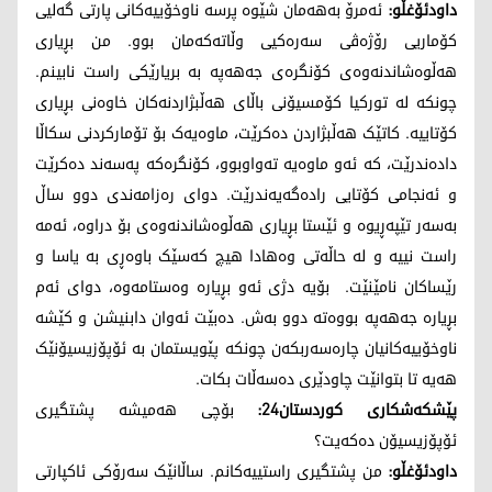
داودئۆغڵو:
ئەمرۆ بەهەمان شێوە پرسە ناوخۆییەکانی پارتی گەلیی
کۆماریی رۆژەڤی سەرەکیی وڵاتەکەمان بوو. من بڕیاری
هەڵوەشاندنەوەی کۆنگرەی جەهەپە بە بریارێکی راست نابینم.
چونکە لە تورکیا کۆمسیۆنی باڵای هەڵبژاردنەکان خاوەنی بڕیاری
کۆتاییە. کاتێک هەڵبژاردن دەکرێت، ماوەیەک بۆ تۆمارکردنی سکاڵا
دادەندرێت، کە ئەو ماوەیە تەواوبوو، کۆنگرەکە پەسەند دەکرێت
و ئەنجامی کۆتایی رادەگەیەندرێت. دوای رەزامەندی دوو ساڵ
بەسەر تێپەڕیوە و ئێستا بڕیاری هەڵوەشاندنەوەی بۆ دراوە، ئەمە
راست نییە و لە حاڵەتی وەهادا هیچ کەسێک باوەڕی بە یاسا و
رێساکان نامێنێت. بۆیە دژی ئەو بڕیارە وەستامەوە، دوای ئەم
بڕیارە جەهەپە بووەتە دوو بەش. دەبێت ئەوان دابنیشن و کێشە
ناوخۆییەکانیان چارەسەربکەن چونکە پێویستمان بە ئۆپۆزیسیۆنێک
هەیە تا بتوانێت چاودێری دەسەڵات بکات.
پێشکەشکاری کوردستان24:
بۆچی هەمیشە پشتگیری
ئۆپۆزیسیۆن دەکەیت؟
داودئۆغڵو:
من پشتگیری راستییەکانم. ساڵانێک سەرۆکی ئاکپارتی