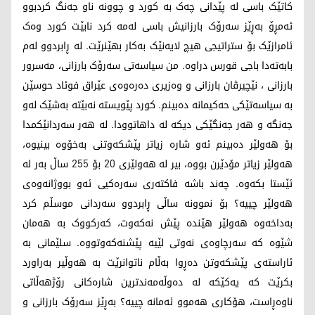
کاتێک باسی لە پێدانی چەک بە کورد و چوونە ناو جەنگ کردبوو
ئەمڕۆ بەڕێز سەرۆک بارزانیش باسی لەمە کرد نابێت کورد وەک
ئامرازێک بۆ ستراتیجی هیچ لایەنێک بەکار بهێنرێت. لە ڕابردوو لەم
بابەتەدا باجی قورس دراوە. من سیاسەتی سەرۆک بارزانی، مەسرور
بارزانی ، نێچیرڤان بارزانی و وەزیری دەرەوەی عێراق فوئاد حوسێن
بە سیاسەتێکی حەکیمانە دەبینم. کورد پێویستە نەبێتە بەشێک لەو
جەنگە و هەر جەنگێکی دیکە لە داهاتوودا. لە هەر سەردانێکمدا
بۆ هەولێر دەبینم ئەو شارە زیاتر پێشکەوتنی بەخۆوە بینیوە،
هەولێر زیاتر مۆدێرن بووە، بیر لە هەولێری 20 بۆ 25٥ ساڵ بەر لە
ئێستا بکەوە. چەند باشە فاکتەری سەرەکیی ئەو بووژانەوەی
هەولێر چییە؟ بۆ نموونە ساڵی ڕابردوو سەردانی موسڵم کرد
بەداخەوە هەولێر هێندە پێش نەکەوت، کەرکووک بە هەمان
شێوە کە سەرچاوەی نەوتی لێیە پێشنەکەوتووە. سلێمانی بە
ئاراستەی پێشکەوتن دەڕوا بەڵام ناتوانرێت بە هەوڵیر بەراورد
بکرێت کە یەکێکە لە دەوڵەمەندترین شارەکانی رۆژهەڵاتی
ناوەڕاست، هۆکاری هەموو ئەمانە چییە؟ بەڕێز سەرۆک بارزانی و