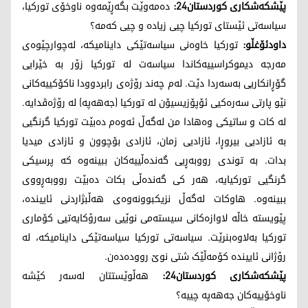
پێشکەشکاری کوردستان24:
دەمەوێت بگەڕێمەوە ناوخۆی تورکیا،
سیاسەتی ئێستای تورکیا چیی زیادە و چیی کەمە؟
داودئۆغڵو:
تورکیا خاوەنی سیاسەتێکی داینامیکە، لەچوارچێوەی
مەرجە دیموکراسییەکاندا سیاسەت لە تورکیا زۆر بە خێرایی
گۆڕانکاریی بەسەردا دێت. لەم چەند رۆژەی رابردوودا ناکۆکییەکانی
نێو پارتی سەرەکیی ئۆپۆزیسیۆن لە تورکیا (جەهەپە) لە رۆژەڤدایە.
لە کات و ساتیکی وەهادا من لەگەڵ ئەوەم دەبێت تورکیا گرنگیی
بە ئازادیی بیروڕا، ئازادیی زمان، ئازادی بۆچوون و ئازادی میدیا
بدات. بە توندی رووبەڕیی گەندەڵییەکان ببینەوە کە پرسیکی
گرنگیی تورکیایە، هەر کی گەندەڵی بکات دەبێت رووبەڕووی
ببینەوە. هاوکات لەگەڵ نزیکبوونەوەی هەڵبژاردنی ئاییندە،
پێویستە خاڵە لاوازەکانی سیستەمی نوێیی سەرۆکایەتیی کۆماری
تورکیا بەلاوەبنرێت. سیاسەتی تورکیا سیاسەتێکی داینامیکە، لە
رۆژانی ئاییندە کۆمەڵێک شتی نوێ روودەدەن.
پێشکەشکاری کوردستان24:
هەڵوێستتان لەسەر کێشە
ناوخۆییەکان جەهەپە چییە؟