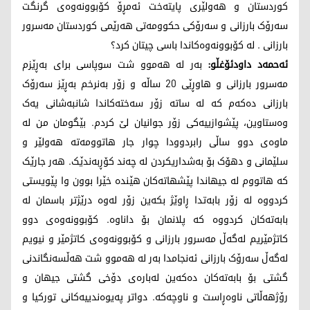
کوردستان و هەولێری پایتەخت ئەمڕۆ کۆبوونەوەی گرنگت
سەرۆک بارزانی و سەرۆکی حکوومەتی هەرێمی کوردستان مەسرور
بارزانی . لە کۆبوونەوەکاندا باسی چیتان کرد؟
ئەحمەد داودئۆغڵو:
بەر لە هەموو شت سوپاسی برای بەڕێزم
مەسرور بارزانی و هاوڕێی 20 ساڵە و زۆر بەنرخم بەڕێز سەرۆک
بارزانی دەکەم کە لە ساتە زۆر سەختەکاندا شانبەشانی یەک
وەستاوین، پێشوازییەکی زۆر جوانیان لێ کردم. بێگومان من لە
ماوەی دوو ساڵی رابردوودا چوار جار هاتوومەتە هەولێر و
سلێمانی و دهۆک بۆ بەشداریکردن لە چەند کۆڕبەندێک. هەر جارێک
کە هاتووم لە جیهاندا پێشهاتەکان هێندە خێرا بوون وا پێویستی
کردووە لە زۆر بابەتدا ڕاوێژ بکەین زۆر لەوە درێژتر باسمان لە
بابەتەکان کردووە کە پلانمان بۆ داناوە. کۆبوونەوەی دوو
کاتژمێریم لەگەڵ مەسرور بارزانی و کۆبوونەوەی کاتژمێر و نیویم
لەگەڵ سەرۆک بارزانی ئەنجامدا بەر لە هەموو شت هەڵسەنگاندنی
گشتی بۆ بابەتەکان دەکەین لەبارەی دۆخی گشتی جیهان و
رۆژهەڵاتی ناوەڕاست و ناوچەکە. دواتر پەیوەندییەکانی تورکیا و