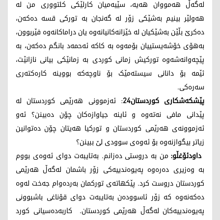
لەگەڵ هەمووان هەیە، سێیەمیان کارلێکی کلتووری من لە
هەولێر بینیم بەشێکی زۆر لە گەنجان بە تورکی قسە دەکەن،
دەکرێ بڵێن بەشێکیان لە خێزانەکانیانەوە یان دراماکانەوە فێربوون،
بەهۆی خۆشەیستییان بۆمەوە بە کاکە ئەحمەد بانگم دەکەن، بە
پێچەوانەشەوە تورکیش زمانی کوردی بە زمانێکی بیانی نازانێت،
ئێمە بۆ دانانی سیستەمێک بۆ ناوچەکە بووینە کارەکتەری
سەرەکی.
پێشکەشکاری کوردستان24
: ئەزموونی هەرێمی کوردستان لە
پێدانی مافی نەتەوە و ئاینە جیاوازەکان چۆن دەبینن؟ ئەو
ئەزموونەی هەرێمی کوردستان و تورکیا هەیتان چۆن دەتوانین
زیاتر بیگوازنەوە بۆ ئەوەی سوودی لێ ببینن؟
داودئۆغڵو:
من بە دروستی دەزانم. بەتایبەت دوای ئەوەی بووم
بە وەزیری دەرەوە پەیوەندییەکی زۆر باشمان لەگەڵ هەرێمی
کوردستان دروست کرد. پێکهاتەی تورکمان بەردەوام جەخت لەوە
دەکەنەوە کە زۆر ئاسوودەن بەتایبەت دوای قۆناغی باشبوونی
پەیوەندییەکان لەگەڵ هەرێمی کوردستان. کاربەدەسیانی کورد