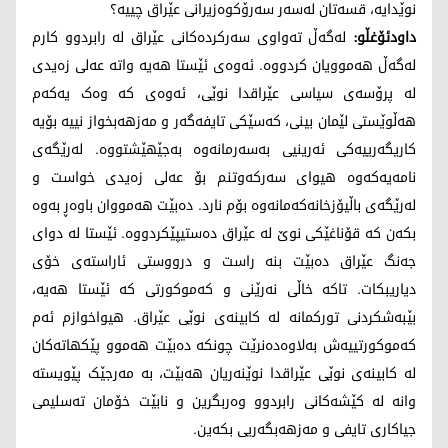
نوێدایە، قسەتان لەسەر سەرۆکوەزیرانی عێراق چییە؟
داودئۆغڵو:
لەگەڵ تەواوی سەرکردەکانی عێراق لە رابردوو کارم
لەگەڵ هەموویان کردووە. ئەوەی ئێستا هەیە واتە عەلی زەیدی
لە پرۆسەی سیاسی عێراقدا نوێی، ئەوەی کە وەک یەکەم
هەڵوێستی لێمان بینی، کەسێکی تایفەگەر و مەزهەبخواز نییە بۆیە
کاریگەرییەکی ئەرینیی بەسەرمانەوە بەجێهێشتووە. لەرێگەی
نامەیەکەوە هیوای سەرکەوتنم بۆ عەلی زەیدی خواست و
لەرێگەی باڵیۆزخانەکەمانەوە بۆم نارد. دەبێت هەمووان باوەڕ بەوە
بکەن کە قۆنا‌غێکی نوێ لە عێراق دەستیپێکردووە. ئێستا لە دوای
جەنگ عێراق دەبێت بنە راست و درووستی ئاراستەی خۆی
دیاریبکات. تاکە خاڵی نەرێنی و کەموکورتی کە ئێستا هەیە،
بێبەشکردنی تورکمانە لە کابینەی نوێی عێراق. هیواخوازم ئەم
کەموکورتییەش بەلاوەدەنرێت چونکە دەبێت هەموو پێکهاتەکان
لە کابینەی نوێی عێراقدا نوێنەریان هەبێت، بە مەرجێک پێویستە
وانە لە کێشەکانی رابردوو وەربگرین و نابێت خۆمان تەسلیمی
جیاکاری تایفی و مەزهەبگەریی بکەین.