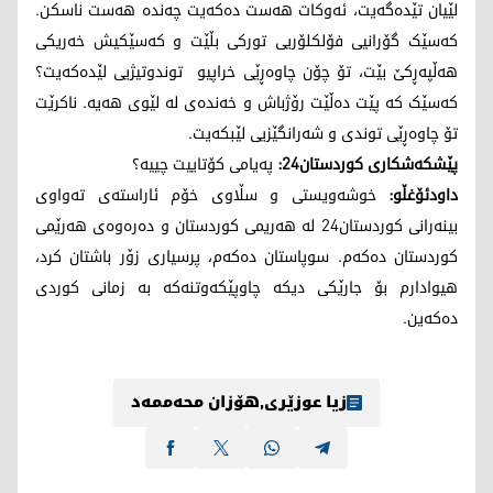
لێیان تێدەگەیت، ئەوکات هەست دەکەیت چەندە هەست ناسکن.
کەسێک گۆرانیی فۆلکلۆریی تورکی بڵێت و کەسێکیش خەریکی
هەڵپەڕکێ بێت، تۆ چۆن چاوەڕێی خراپیو توندوتیژیی لێدەکەیت؟
کەسێک کە پێت دەڵێت رۆژباش و خەندەی لە لێوی هەیە. ناکرێت
تۆ چاوەڕێی توندی و شەرانگێزیی لێبکەیت.
پێشکەشکاری کوردستان24:
پەیامی کۆتاییت چییە؟
داودئۆغڵو:
خوشەویستی و سڵاوی خۆم ئاراستەی تەواوی
بینەرانی کوردستان24 لە هەریمی کوردستان و دەرەوەی هەرێمی
کوردستان دەکەم. سوپاستان دەکەم، پرسیاری زۆر باشتان کرد،
هیوادارم بۆ جارێکی دیکە چاوپێکەوتنەکە بە زمانی کوردی
دەکەین.
زیا عوزێری
,
هۆزان محەممەد