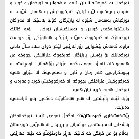
تورکمان بە هەڕەشە نابینن. ئێمە لە هەولێر بە تورکمان و کورد و
عەرەب بەیەکەوە لێرە ژیاین. کەرکووکیش بە هەمان شێوە. لە
تورکیاش بەهەمان شێوە لە پارێزگای کۆنیا بەشێک لە قەزاکان
دانیشتوانەکەی کوردن و بەشێکیشیان تورکن. بۆیە کاتێک
تورکمانێک لە کەرکووک دەبێتە پارێزگار، هەناوێکی زۆر دروست
نراوە. ئەمەش پێشوازیی زۆر ئەرێنیی لێکرا دوای سەد ساڵ دانانی
تورکمانێک بۆ پۆستی پارێزگار. کەرکووک عێراقێکی بچووکە من
هەموو کات ئاماژە بەوە دەکەم. عێراق رۆژهەڵاتی ناوەڕاستە بە
بچوککراوەیی هەر زمان و ئاین و نەتەوەیەک لە عێراق هەیە
کەرکووکیش عێراقێکی بچووکە. لە کەرکووکیش کورد و عەرەب و
تورکمان هەیە. کریستیان هەیە
بۆیە ئێمە پاڵپشتیی لە هەر هەنگاوێک دەکەین بەو ئاراستەیە
دەنرێت.
پێشکەشکاری کوردستان24:
لەگەڵ ئەوەی ئێستا تورکمانەکان
بەشدارن لە سیستەمی حوکمرانی و بڕیاردان لە هەرێمی کوردستان
بەڵام بۆ من گرنگی کە کاتێک بەڕێز داودئۆ‌غڵو کە دێتە هەرێمی