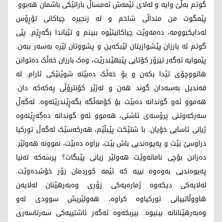
گوتم بەڵێ وایە و لەلای ئێمەش ئەمساڵ بارانێکی باشمان هەبوو.
پێمگوت من منداڵی شاخم و لە زنجیرە چیاکانی تۆڕۆس
لەدایکبوومە، دەمەوێت چیاکانیئێوە ببینم و تێیاندا بگەڕێم. پێی
گوتم لە بارزان پێشوازیتان لێبکەین و پشووتان لێرە بەسەر ببەن.
پێموایە ئەگەر تیرۆر کۆتایی پێبهێندرێت، وەک بارزان خەڵک دەتوانن
هاتووچۆی تێدا بکەن و بۆ خەڵک دەبێتە شوێنێکی ئارام. لە
قەندیل بەسەدان گوند هەن و لەژێر کۆنترۆڵی پەکەکە دان.
هەموو ئەو گوندانە دەبێت بۆ کۆمەڵگە بگەڕێندرێتەوە. لەگەڵ
سەرکەوتنی پرۆسەی ئاشتی، هەموو ئەو گوندانە دەگەڕێنەوە
ژیانی ئاسایی خۆیان. با شتێکت پێبڵێم، هەرکەسێک لەگەڵ تورکیا
دراوسێ بێت و پەیوەندیی باش بێت، براوە دەبێت، نموونە هەولێر.
دەزانن بۆچی نامانەوێت هەولێر زیانی پێبگات؟ پرسەکە تەنیا
پەیوەندیی بەوەوە نییە کە ئێمە کوردمان زۆر خۆشدەوێت.
لەلایەکی دیکەوە ژمارەیەکی زۆری وەبەرهێنان لەلایەن
هاووڵاتییانی تورکیاوە کراوە، هەولێریش سوودی لەو
وەبەرهێنانانە بینیوە. بیربکەوە ئەگەر ئاشتییەکی سەرتاسەری