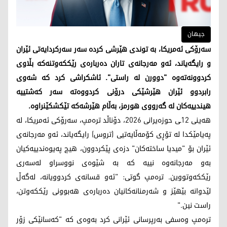
جیهان
سەرۆکی ئەمریکا، بە توندی هێرشی کردە سەر سەرکردایەتی ئێران
و رایگەیاند، ئەو مەرجانەی تاران دەربارەی رێککەوتنەکە بڵاوی
کردوونەتەوە "دوورن لە راستی". ئاشکراشی کرد کە شەوی
رابردوو ئێران هێرشێکی درۆنی کردووەتە سەر کەشتییە
هیندییەکان لە گەرووی هورمز، بەڵام هێرشەکە تێکشکێنراوە.
هەینی 12ـی حوزەیرانی 2026، دۆناڵد ترەمپ، سەرۆکی ئەمریکا، لە
پەیامێکدا لە تۆڕی کۆمەڵایەتیی (تروس) رایگەیاند، ئەو مەرجانەی
ئێران بۆ "میدیا ساختەکان" دزەی پێکردوون، هیچ پەیوەندییەکیان
بەو مەرجانەوە نییە کە بە شێوەی نووسراو لەسەری
رێککەوتووین. ترەمپ گوتی: "ئەو قسانەی کردوویانە، لەگەڵ
لێدوانە بێهێز و شەرمنانەکانیان دەربارەی هەبوونی رێککەوتن،
راست نین."
ترەمپ وەسفی بەرپرسانی ئێرانی کرد بەوەی کە "کەسانێکی زۆر