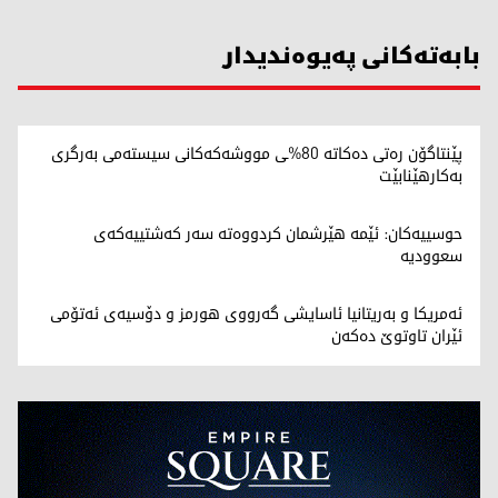
بابەتەکانی پەیوەندیدار
پێنتاگۆن رەتی دەکاتە 80%ـی مووشەکەکانی سیستەمی بەرگری
بەکارهێنابێت
حوسییەکان: ئێمە هێرشمان کردووەتە سەر کەشتییەکەی
سعوودیە
ئەمریکا و بەریتانیا ئاسایشی گەرووی هورمز و دۆسیەی ئەتۆمی
ئێران تاوتوێ دەکەن