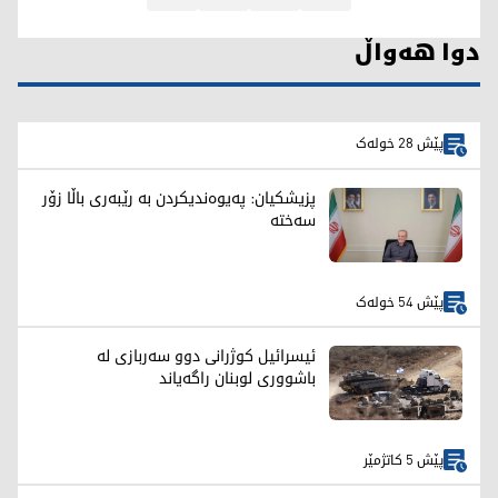
دوا هەواڵ
پێش 28 خولەک
پزیشکیان: پەیوەندیکردن بە رێبەری باڵا زۆر
سەختە
پێش 54 خولەک
ئیسرائیل کوژرانی دوو سەربازی لە
باشووری لوبنان راگەیاند
پێش 5 کاتژمێر