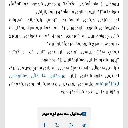
بێوەفان بۆ مامەڵەکردن لەگەڵدا" و جەختی کردەوە کە "لەگەڵ
ئەواندا شتێک نییە بە ناوی مامەڵەکردن بە نیازپاکی.
لە بەشێکی دیکەی قسەکانیدا، ترەمپ رایگەیاند: "هێرشە
درۆنییەکەی شەوی رابردوویان بۆ سەر کەشتییە هیندییەکان لە
کاتی چوونەدەریان لە گەرووی هورمز، کە بە تەواوی بەرپەرچ
درایەوە، بە هیچ شێوەیەک قبووڵکراو نییە."
ترەمپ هۆشدارییەکی توندی ئاراستەی تاران کرد و گوتی:
"پێویستە بە خێرایی رەفتارەکانیان رێک بخەنەوە
ئاژانسی هەواڵی مێهر، ئەمڕۆ هەینی، لە زاری سەرچاوەیەکی نزیک
لە تیمی دانوستانکاری ئێران، و
ردەکاریی 14 خاڵی رەشنووسی
لێکتێگەیشتنە
نوێیەکەی نێوان ئێران و ئەمریکا لەبارەی رێککەوتن
و کۆتاییهێنان بە جەنگ بڵاوکردەوە.
جەلیل عەبدولڕەحیم