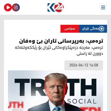
Open Menu
جەنگی ئێران
سیاسی
ترەمپ: بەرپرسانی تاران بێ وەفان
ترەمپ: مەرجە دزەپێکراوەکانی ئێران بۆ رێککەوتنەکە
دوورن لە راستی
2026-06-12 16:58