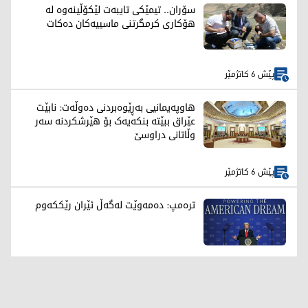
سۆران.. تیمێکی تایبەت لێکۆڵینەوە لە
هۆکاری کرمگرتنی ماسییەکان دەکات
پێش 6 کاتژمێر
هاوپەیمانیی بەڕێوەبردنی دەوڵەت: نابێت
عێراق ببێتە بنکەیەک بۆ هێرشکردنە سەر
وڵاتانی دراوسێ
پێش 6 کاتژمێر
ترەمپ: دەمەوێت لەگەڵ ئێران رێککەوم