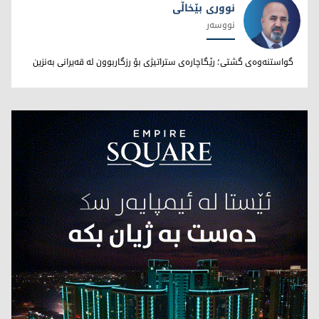
نووری بێخاڵی
نووسەر
نووری بێخاڵی
گواستنەوەی گشتی؛ رێگاچارەی ستراتیژی بۆ رزگاربوون لە قەیرانی بەنزین