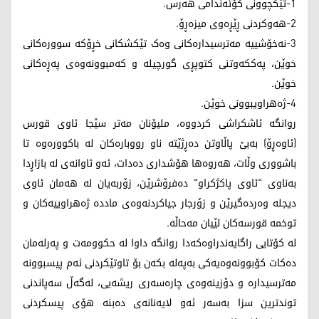
1-تێکچوونی کۆئەندامی هەرس.
2-هەوکردنی ڕێڕەوی میزەڕۆ.
3-نەخۆشییە مەترسیدارەکانی وەک تێکشکانی خڕۆکە سوورەکانی
خوێن، پەککەوتنی کتوپڕی گورچیلە و کەمبوونەوەی پەڕەکانی
خوێن.
4-ژەهراویبوونی خوێن.
روانگە ئاشکراشی کردووە، ملیۆنان مەتر سێجا ئاوی قورس
(ئاوەڕۆ) بەبێ پاڵاوتن دەڕژێتە ناو رووبارەکان لە باکوورەوە تا
باشووری وڵات، هەروەها هۆشداری دەدات، ئەو ئاوانەی لە بازاڕدا
بەناوی "ئاوی پاکژکراو" دەفرۆشرێن، زۆربەیان لە هەمان ئاوی
دیجلە وەردەگیرێن و زۆرجار جیاکردنەوەی ماددە ژەهراوییەکان و
توخمە قورسەکان لێیان مەحاڵە.
لە کۆتایی راگایەندراوەکەدا روانگە داوا لە حکوومەت و پەرلەمان
دەکات کۆبوونەوەیەکی بەپەلە بکەن بۆ تاوتێکردنی ئەم پیسبوونە
مەترسیدارە و دۆزینەوەی چارەسەری ریشەیی، لەگەڵ سەپاندنی
توندترین سزا بەسەر ئەو لایەنانەی دەبنە هۆی پیسکردنی