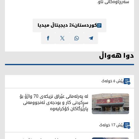
سەرچاوەکانی ئاو.
کوردستان24 دیجیتاڵ میدیا
دوا هەواڵ
پێش 6 خولەک
لە پەرلەمانی عێراق نزیکەی 70 واژۆ بۆ
سڕکردنی کار و بودجەی ئەنجوومەنی
پارێزگاکان کۆکرایەوە
پێش 17 خولەک