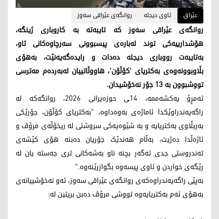
عێراق
ئاوی دیجلە
روانگەی عێراقی سەوز
روانگەی عێراقی سەوز کە تایبەتە بە کاروباری ژینگە،
هۆشدارییەکی توند لەبارەی پیسبوونی سەرچاوەکانی ئاو،
بەتایبەت رووباری دیجلە دەدات و رایدەگەیەنێت، بەهۆی
بڵاوبوونەوەی بەکتریای 'کۆڵۆن'، هاووڵاتییان لەبەردەم مەترسی
تووشبوون بە 13 جۆر نەخۆشیدان.
ئەمڕۆ یەکشەممە، 14ـی حوزەیرانی 2026، روانگەکە لە
راگەیەندراوێکدا ئاماژەی بەوەداوە، "بەکتریای کۆڵۆن، جۆرێکی
بەربڵاوی بەکتریایە و بە شێوەیەکی سروشتی لە ریخۆڵەی مرۆڤ و
ئاژەڵدا دەژیت، بەڵام هەندێک جۆریان دەبنە هۆی کێشەی
تەندروستی جدی ئەگەر بچنە ناو بەشەکانی تری جەستە یان لە
رێگەی خواردن و ئاوی پیسەوە بگوازرێنەوە."
بەپێی راگەیەندراوەکەی روانگەی عێراقی سەوز، ئەو نەخۆشییانەی
بەهۆی ئەم بەکتریایەوە تووشی مرۆڤ دەبن بریتین لە: