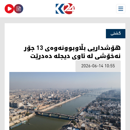
Open Menu
گشتی
هۆشداریی بڵاوبوونەوەی 13 جۆر
نەخۆشی لە ئاوی دیجلە دەدرێت
2026-06-14 10:55