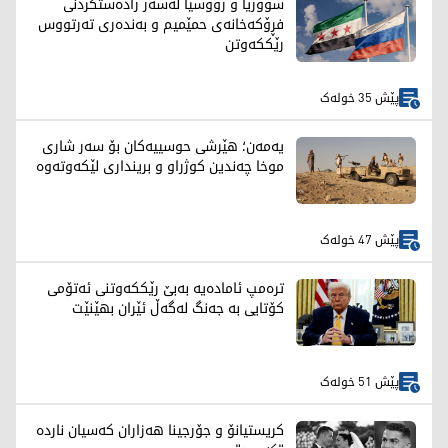
سووریا و رووسیا لەسەر رادەستکردنی
فڕۆکەخانەی حمێمیم و بەندەری تەرتووس
رێککەوتن
پێش 35 خولەک
یەمەن؛ هێرشی حوسییەکان بۆ سەر شاری
موخا چەندین کوژراو و برینداری لێکەوتەوە
پێش 47 خولەک
ترەمپ ئامادەیە بەبێ رێککەوتنی ئەتۆمی
کۆتایی بە جەنگ لەگەڵ ئێران بهێنێت
پێش 51 خولەک
کریستیانۆ و جۆرجینا هەزاران کەسیان ناردە