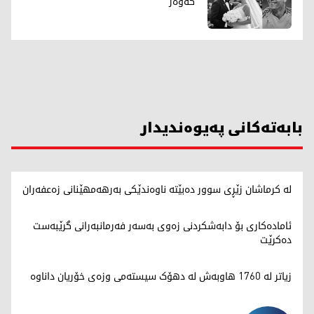
"کەوەر"
بابەتەکانی پەیوەندیدار
لە کرماشان زێڕی سوور دەبێتە ناوەندێکی بەرهەمهێنانی زەعفەران
ئامادەکاری بۆ دابەشکردنی زەوی بەسەر فەرمانبەرانی گرێبەست
دەکرێت
زیاتر لە 1760 هاوبەش لە دهۆک سیستەمی وزەی خۆریان داناوە