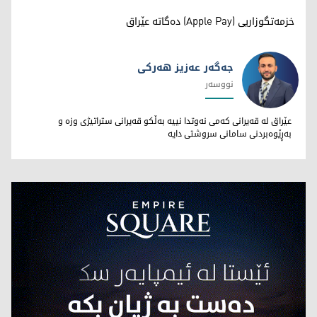
خزمەتگوزاریی (Apple Pay) دەگاتە عێراق
جەگەر عەزیز هەرکی
نووسەر
جەگەر عەزیز هەرکی
عێراق لە قەیرانی کەمی نەوتدا نییە بەڵکو قەیرانی ستراتیژی وزە و
بەڕێوەبردنی سامانی سروشتی دایە