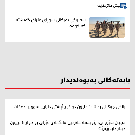
پێش کاتژمێرێک
سەرۆکی ئەرکانی سوپای عێراق گەیشتە
کەرکووک
بابەتەکانی پەیوەندیدار
بانکی جیهانی بە 100 ملیۆن دۆلار پاڵپشتی دارایی سووریا دەکات
سیپان شێروانی: پێویستە خەرجیی مانگانەی عێراق بۆ خوار 8 ترلیۆن
دینار دابەزێنرێت