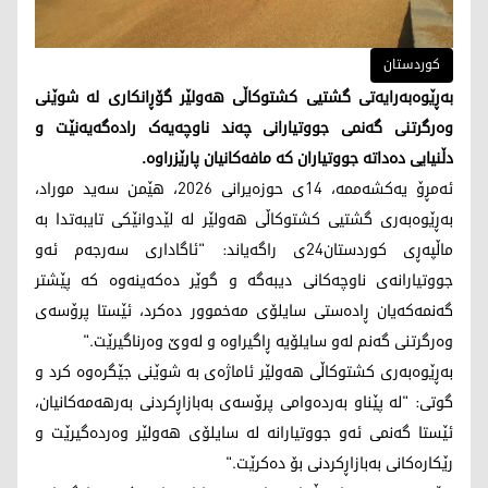
کوردستان
بەڕێوەبەرایەتی گشتیی کشتوکاڵی هەولێر گۆڕانکاری لە شوێنی
وەرگرتنی گەنمی جووتیارانی چەند ناوچەیەک رادەگەیەنێت و
دڵنیایی دەداتە جووتیاران کە مافەکانیان پارێزراوە.
ئەمڕۆ یەکشەممە، 14ی حوزەیرانی 2026، هێمن سەید موراد،
بەڕێوەبەری گشتیی کشتوکاڵی هەولێر لە لێدوانێکی تایبەتدا بە
ماڵپەڕی کوردستان24ی راگەیاند: "ئاگاداری سەرجەم ئەو
جووتیارانەی ناوچەکانی دیبەگە و گوێر دەکەینەوە کە پێشتر
گەنمەکەیان ڕادەستی سایلۆی مەخموور دەکرد، ئێستا پرۆسەی
وەرگرتنی گەنم لەو سایلۆیە ڕاگیراوە و لەوێ وەرناگیرێت."
بەڕێوەبەری کشتوکاڵی هەولێر ئاماژەی بە شوێنی جێگرەوە کرد و
گوتی: "لە پێناو بەردەوامی پرۆسەی بەبازاڕکردنی بەرهەمەکانیان،
ئێستا گەنمی ئەو جووتیارانە لە سایلۆی هەولێر وەردەگیرێت و
رێکارەکانی بەبازاڕکردنی بۆ دەکرێت."