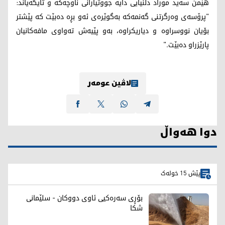
هێمن سەید موراد دڵنیایی دایە جووتیارانی ناوچەکە و تایگەیاند:
"پرۆسەی وەرگرتنی گەنمەکە بەگوێرەی ئەو بڕە دەبێت کە پێشتر
بۆیان نووسراوە و دیاریکراوە، بەو پێیەش تەواوی مافەکانیان
پارێزراو دەبێت."
لاڤین عومەر
دوا هەواڵ
پێش 15 خولەک
بۆڕی سەرەکیی ئاوی دووکان - سلێمانی
شکا