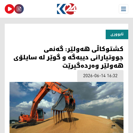
Open Menu
ئابووری
کشتوکاڵی هەولێر: گەنمی
جووتیارانی دیبەگە و گوێر لە سایلۆی
هەولێر وەردەگیرێت
2026-06-14 16:32