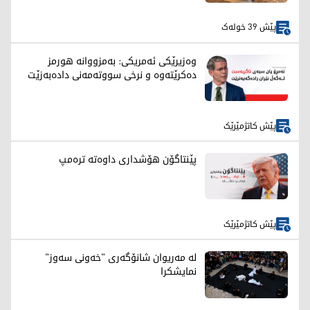
پێش 39 خولەک
وەزیرێکی ئەمریکی: بەمزووانە هورمز
دەکرێتەوە و نرخی سووتەمەنی دادەبەزێت
پێش کاتژمێرێک
پێنتاگۆن هۆشداری داوەتە ترەمپ
پێش کاتژمێرێک
لە مەریوان شانۆگەری "خەونی سەوز"
نمایشکرا