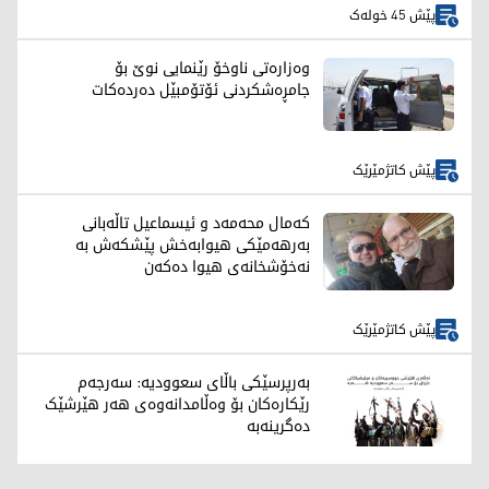
پێش 45 خولەک
وەزارەتی ناوخۆ رێنمایی نوێ بۆ
جامڕەشکردنی ئۆتۆمبێل دەردەکات
پێش کاتژمێرێک
کەمال محەمەد و ئیسماعیل تاڵەبانی
بەرهەمێکی هیوابەخش پێشکەش بە
نەخۆشخانەی هیوا دەکەن
پێش کاتژمێرێک
بەرپرسێکی باڵای سعوودیە: سەرجەم
رێکارەکان بۆ وەڵامدانەوەی هەر هێرشێک
دەگرینەبە