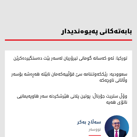
بابەتەکانی پەیوەندیدار
تورکیا: ئەو کەسانە گومانی تیرۆریان لەسەر بێت دەستگیردەکرێن
سعوودیە: رێککەوتننامە سێ قۆڵییەکەمان نابێتە هەڕەشە بۆسەر
وڵاتانی ناوچەکە
وۆڵ ستریت جۆرناڵ: پوتین پلانی هێرشکردنە سەر هاوپەیمانیی
ناتۆی هەیە
سەڵاح بەکر
نووسەر