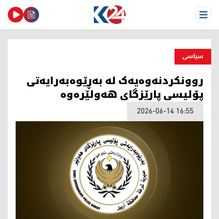
Open Menu
سیاسی
روونکردنەوەيەک لە بەڕێوەبەرايەتی
پۆليسی پارێزگای هەولێرەوە
2026-06-14 16:55