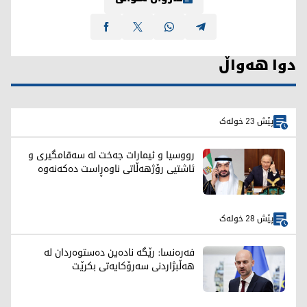
دوا هەواڵ
پێش 23 خولەک
رووسیا و ئیمارات جەخت لە سەقامگیری و
ئاشتیی رۆژهەڵاتی ناوەڕاست دەکەنەوە
پێش 28 خولەک
فەرەنسا: رێگە نادەین دەستوەردان لە
هەڵبژاردنی سەرۆکایەتی بکرێت