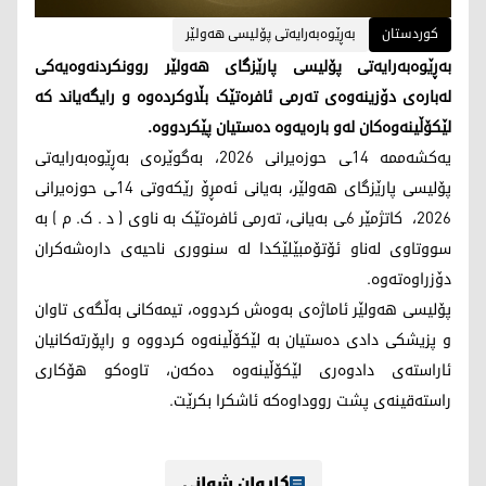
کوردستان
بەڕێوەبەرایەتی پۆلیسی هەولێر
بەڕێوەبەرایەتی پۆلیسی پارێزگای هەولێر روونکردنەوەیەکی
لەبارەی دۆزینەوەی تەرمی ئافرەتێک بڵاوکردەوە و رایگەیاند کە
لێکۆڵینەوەکان لەو بارەیەوە دەستیان پێکردووە.
یەکشەممە 14ـی حوزەیرانی 2026، بەگوێرەی بەڕێوەبەرایەتی
پۆلیسی پارێزگای هەولێر، بەیانی ئەمڕۆ رێکەوتی 14ـی حوزەیرانی
2026، کاتژمێر 6ـی بەیانی، تەرمی ئافرەتێک بە ناوی ( د . ک. م ) بە
سووتاوی لەناو ئۆتۆمبێلێکدا لە سنووری ناحیەی دارەشەکران
دۆزراوەتەوە.
پۆلیسی هەولێر ئاماژەی بەوەش کردووە، تیمەکانی بەڵگەی تاوان
و پزیشکی دادی دەستیان بە لێکۆڵینەوە کردووە و راپۆرتەکانیان
ئاراستەی دادوەری لێکۆڵینەوە دەکەن، تاوەکو هۆکاری
راستەقینەی پشت رووداوەکە ئاشکرا بکرێت.
کاروان شوانی